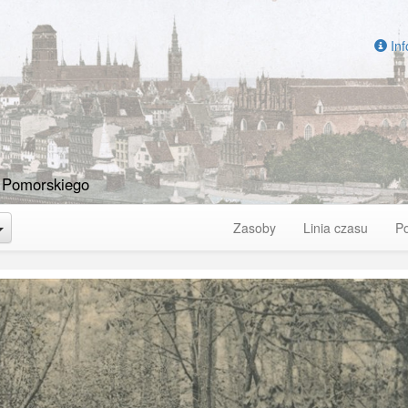
Inf
 Pomorskiego
Toggle Dropdown
Zasoby
Linia czasu
P