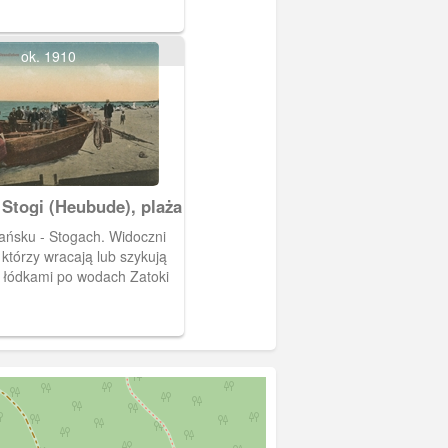
. Widoczna na parterze Hali
 z widokiem na morze. Hala
tała zniszczona w 1945 r. i
ok. 1910
a odbudowana.
Stogi (Heubude), plaża
ańsku - Stogach. Widoczni
 którzy wracają lub szykują
u łódkami po wodach Zatoki