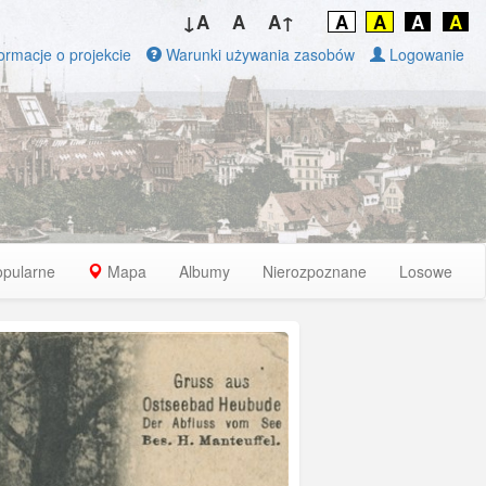
↓A
A
A↑
A
A
A
A
ormacje o projekcie
Warunki używania zasobów
Logowanie
opularne
Mapa
Albumy
Nierozpoznane
Losowe