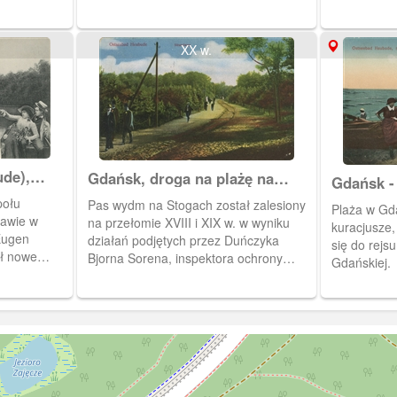
 przez
(Kurgarten). Pocztóka w obiegu od 29
tramwajowej
VI 1916 r.
restauracja
Plażowa zos
XX w.
nie został
de),
Gdańsk, droga na plażę na
Gdańsk - 
eidsee)
Stogach.
połu
Pas wydm na Stogach został zalesiony
Plaża w Gd
tawie w
na przełomie XVIII i XIX w. w wyniku
kuracjusze,
Eugen
działań podjętych przez Duńczyka
się do rejs
ał nowe
Bjorna Sorena, inspektora ochrony
Gdańskiej.
n. widoczny
wybrzeża.
k (na
cja dla