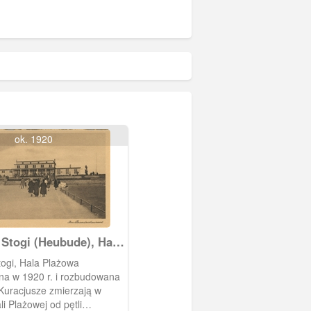
ok. 1920
 Stogi (Heubude), Hala
Strandhalle)
ogi, Hala Plażowa
a w 1920 r. i rozbudowana
 Kuracjusze zmierzają w
i Plażowej od pętli