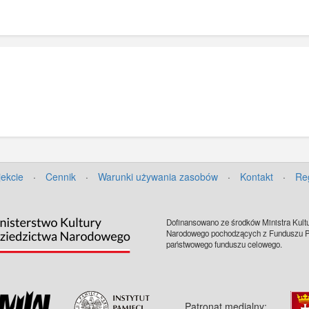
jekcie
·
Cennik
·
Warunki używania zasobów
·
Kontakt
·
Re
Dofinansowano ze środków Ministra Kultu
Narodowego pochodzących z Funduszu Pr
państwowego funduszu celowego.
Patronat medialny: