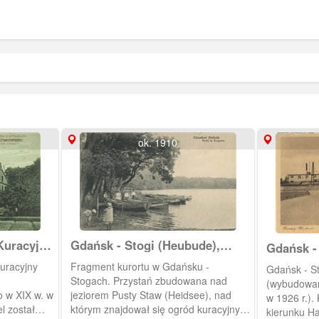
ok. 1910
Kuracyjny,
Gdańsk - Stogi (Heubude),
Gdańsk -
otel
Kurort
Plażowa (
Kuracyjny
Fragment kurortu w Gdańsku -
Gdańsk - St
Stogach. Przystań zbudowana nad
(wybudowan
 w XIX w. w
jeziorem Pusty Staw (Heidsee), nad
w 1926 r.).
l został
którym znajdował się ogród kuracyjny
kierunku Hal