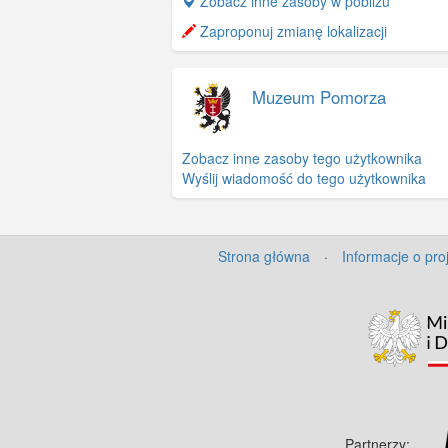
+
Zobacz inne zasoby w pobliżu
−
Zaproponuj zmianę lokalizacji
Muzeum Pomorza
Zobacz inne zasoby tego użytkownika
Wyślij wiadomość do tego użytkownika
Strona główna
·
Informacje o pro
Partnerzy: