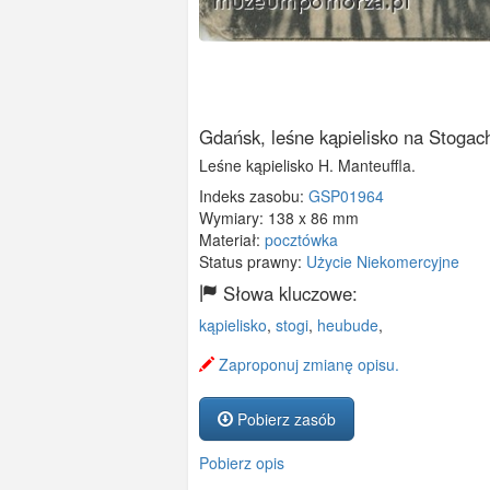
Gdańsk, leśne kąpielisko na Stogac
Leśne kąpielisko H. Manteuffla.
Indeks zasobu:
GSP01964
Wymiary:
138 x 86 mm
Materiał:
pocztówka
Status prawny:
Użycie Niekomercyjne
Słowa kluczowe:
kąpielisko
,
stogi
,
heubude
,
Zaproponuj zmianę opisu.
Pobierz zasób
Pobierz opis