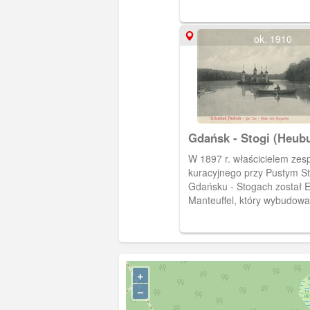
wzniesiony u schyłku XIX w.
Eugena Manteuffela wraz z innymi
atrakcjami dla kuracjuszy.
ok. 1910
Gdańsk - Stogi (Heubu
jezioro Pusty Staw (H
W 1897 r. właścicielem zes
kuracyjnego przy Pustym S
Gdańsku - Stogach został 
Manteuffel, który wybudow
obiekty dla kuracjuszy, m. i
na zdjęciu drewniany zame
jeziorze Pusty Staw) - atrak
dzieci.
+
−