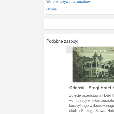
Warunki używania zasobów.
Cennik
Podobne zasoby:
ok. 1910
Gdańsk - Stogi Hotel 
Danzig Heubude, Kurh
Zdjęcie przedstawia Hotel 
wchodzący w skład zespołu
kuracyjnego wybudowanego
okolicy Pustego Stawu. Hote