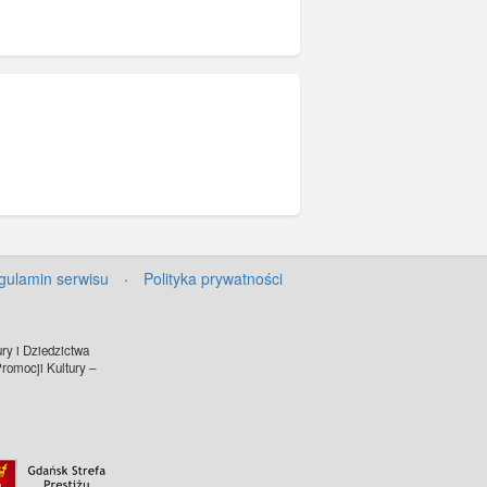
gulamin serwisu
·
Polityka prywatności
ry i Dziedzictwa
omocji Kultury –