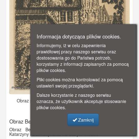
Informacja dotycząca plików cookies.
Informujemy, iż w celu zapewnienia
prawidłowej pracy naszego serwisu oraz
dostosowania go do Państwa potrzeb,
korzystamy z informacji zapisanych za pomocą
plików cookies.
Pliki cookies można kontrolować za pomocą
ustawień swojej przeglądarki.
Dalsze korzystanie z naszego serwisu
Obraz pochodzi z
ok. 1910 r.
Dodano: 2019-11-13 22:25
oznacza, że użytkownik akceptuje stosowanie
plików cookies.
Wyświetlono: 2728
Zamknij
Obraz Bertha Hellingratha
Obraz Bertha Hellingratha przedstawiający kościół św.
Katarzyny i Dom Młynarza na Starym Mieście.