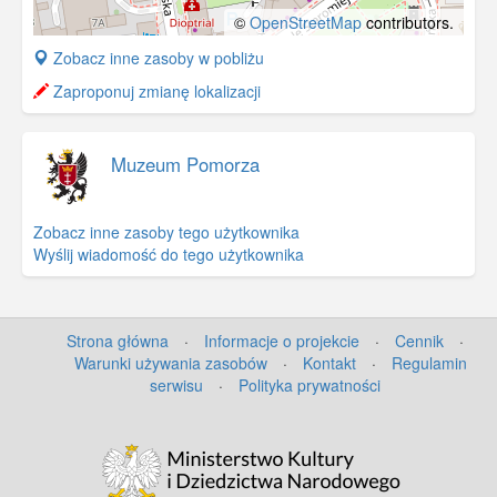
©
OpenStreetMap
contributors.
+
Zobacz inne zasoby w pobliżu
−
Zaproponuj zmianę lokalizacji
Muzeum Pomorza
Zobacz inne zasoby tego użytkownika
Wyślij wiadomość do tego użytkownika
Strona główna
·
Informacje o projekcie
·
Cennik
·
Warunki używania zasobów
·
Kontakt
·
Regulamin
serwisu
·
Polityka prywatności
©
OpenStreetMap
contributors.