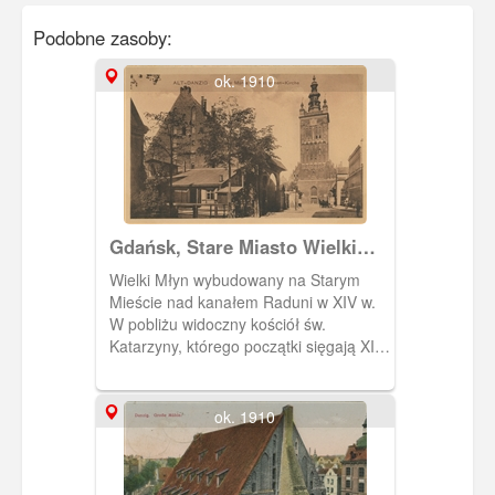
Podobne zasoby:
ok. 1910
Gdańsk, Stare Miasto Wielki
Młyn i kościół św. Katarzyny,
Wielki Młyn wybudowany na Starym
Danzig Grosse Mühle u.
Mieście nad kanałem Raduni w XIV w.
Katharinen - Kirche
W pobliżu widoczny kościół św.
Katarzyny, którego początki sięgają XIII
w. , czyli rządów książąt pomorskich w
Gdańsku.John & Rosenberg
ok. 1910