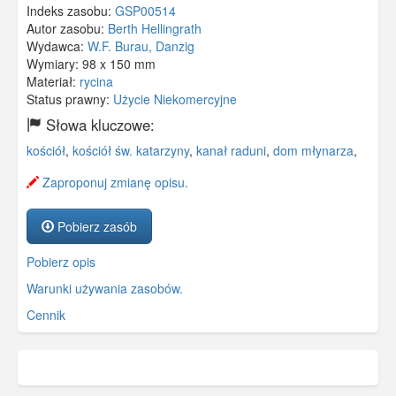
Indeks zasobu:
GSP00514
Autor zasobu:
Berth Hellingrath
Wydawca:
W.F. Burau, Danzig
Wymiary:
98 x 150 mm
Materiał:
rycina
Status prawny:
Użycie Niekomercyjne
Słowa kluczowe:
kościół
,
kościół św. katarzyny
,
kanał raduni
,
dom młynarza
,
Zaproponuj zmianę opisu.
Pobierz zasób
Pobierz opis
Warunki używania zasobów.
Cennik