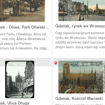
budowana.
Gdańsk, rynek we Wrzesz
sk - Oliwa, Park Oliwski
Adama Mickiewicza
Ciąg reprezentacyjnych kamienic
ent Parku Oliwskiego, który od
rynku we Wrzeszczu. Wieża zeg
r. nosi imię Adama Mickiewicza.
zdobiła wcześniej dach karczmy 
yś zwany był Parkiem
złotym lwem, którą udało się ura
nym lub Królewskim. Na zdjęciu
od pożaru w 1857 r. Obieg 1914 r
zna jest aleja osadzona
anowcami, pod którymi ustawiono
 dla znużonych spacerowiczów.
ok. 1940
ok. 1900
wka w obiegu od 6 III 1934 r.
Gdańsk, Kościół Mariacki
sk, Ulica Długa