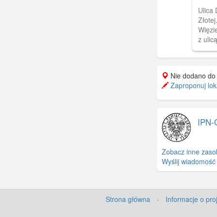
Ulica
Złote
Więzi
z ulic
rower
chodn
Nie dodano do
Zaproponuj loka
IPN-
Zobacz inne zaso
Wyślij wiadomość
Strona główna
·
Informacje o pro