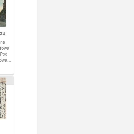
czu
 na
arowa
"Pod
tować
.