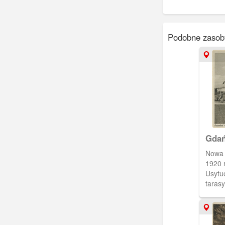
Podobne zasob
Gdań
Heub
Nowa 
(Str
1920 
Usytu
tarasy
hotel,
przyz
ogród
Paula 