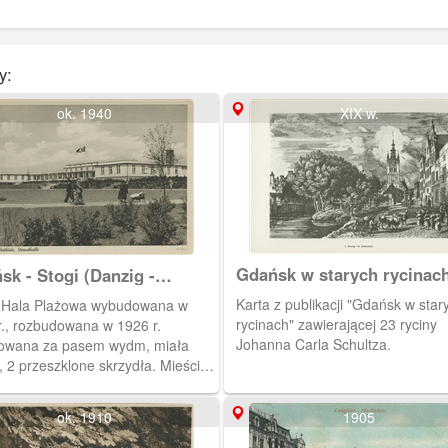
y:
ok. 1940
XIX w.
Gdańsk w starych rycinac
sk - Stogi (Danzig -
ude), Hala Plażowa
Karta z publikacji "Gdańsk w starych
Hala Plażowa wybudowana w
andhalle)
rycinach" zawierającej 23 ryciny
r., rozbudowana w 1926 r.
Johanna Carla Schultza.
owana za pasem wydm, miała
, 2 przeszklone skrzydła. Mieściła
 kawiarnię, restaurację (w
iemiu) z widokiem na morze i
ok. 1910
1905
 kuracyjny. W 1939 r. własność
Siedlera. Zniszczona w 1945 r. ,