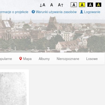
↓A
A
A↑
A
A
A
A
ormacje o projekcie
Warunki używania zasobów
Logowanie
opularne
Mapa
Albumy
Nierozpoznane
Losowe