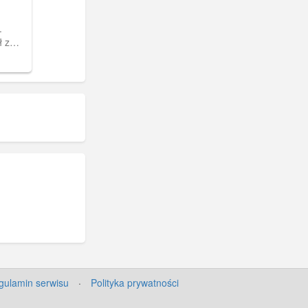
.
ł z
 Na
cztowa
gulamin serwisu
·
Polityka prywatności