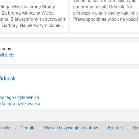
Widok na kościół Mariacki. W tle
 Długa widok w stronę Bramy
panorama miasta Gdańsk. Na
j. Za bramą widoczna Wieża
pierwszym planie dachy kamienic
enna. Z lewej strony skrzyżowanie
Prawdopodobnie widok na kośció
ą Garbary. Na pierwszym planie
wieży Ratusza Głównego Miasta.
zysta. Z prawe strony widoczny
odwrocie pocztówki pieczątka po
ik i budynek domu handlowego.
z datą 19.12.1904 r.
 mapy.
lizację
Gdansk
by tego użytkownika
 do tego użytkownika
jekcie
·
Cennik
·
Warunki używania zasobów
·
Kontakt
·
Re