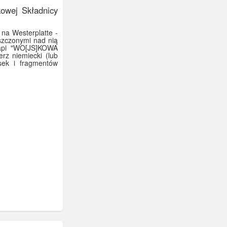
owej Składnicy
na Westerplatte -
szczonymi nad nią
napi "WO[JS]KOWA
z niemiecki (lub
esek i fragmentów