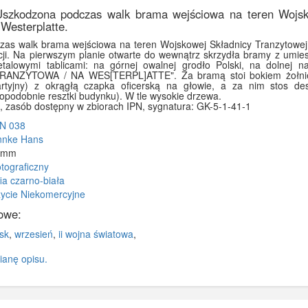
 Uszkodzona podczas walk brama wejściowa na teren Wojsk
 Westerplatte.
as walk brama wejściowa na teren Wojskowej Składnicy Tranzytowej 
acji. Na pierwszym planie otwarte do wewnątrz skrzydła bramy z umie
talowymi tablicami: na górnej owalnej grodło Polski, na dolnej 
RANZYTOWA / NA WES[TERPL]ATTE". Za bramą stoi bokiem żołnier
artyjny) z okrągłą czapka oficerską na głowie, a za nim stos d
opodobnie resztki budynku). W tle wysokie drzewa.
, zasób dostępny w zbiorach IPN, sygnatura: GK-5-1-41-1
PN 038
nnke Hans
5 mm
otograficzny
fia czarno-biała
ycie Niekomercyjne
owe:
sk
,
wrzesień
,
ii wojna światowa
,
anę opisu.