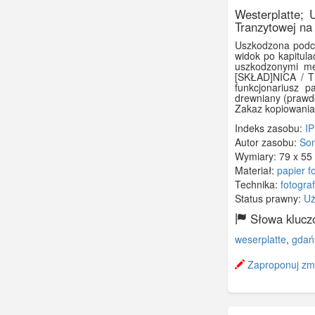
Westerplatte;
Tranzytowej na
Uszkodzona podcz
widok po kapitul
uszkodzonymi me
[SKŁAD]NICA / T
funkcjonariusz p
drewniany (prawd
Zakaz kopiowania
Indeks zasobu:
I
Autor zasobu:
So
Wymiary:
79 x 5
Materiał:
papier f
Technika:
fotogra
Status prawny:
Uż
Słowa klucz
weserplatte
,
gdań
Zaproponuj zmi