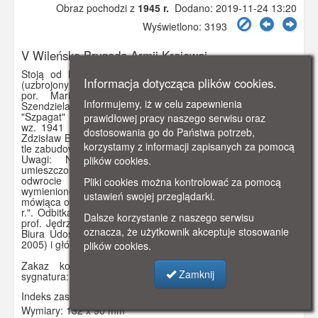
Obraz pochodzi z
1945 r.
Dodano: 2019-11-24 13:20
Wyświetlono: 3193
V Wileńska Brygada Armii Krajowej
Stoją od lewej: ppor. cz. w. Henryk Wieliczko ps. "Lufa"
Informacja dotycząca plików cookies.
(uzbrojony w sowiecki pistolet maszynowy PPS wz. 1943),
por. Marian Pluciński ps. "Mścisław", mjr Zygmunt
Informujemy, iż w celu zapewnienia
Szendzielarz ps. "Łupaszka", wachm. Jerzy Lejkowski ps.
"Szpagat" (uzbrojony w sowiecki pistolet maszynowy PPSz
prawidłowej pracy naszego serwisu oraz
wz. 1941 tzw. pepesza z magazynkiem bębnowym), ppor.
dostosowania go do Państwa potrzeb,
Zdzisław Badocha ps. "Żelazny" (oznaczony krzyżykiem). W
korzystamy z informacji zapisanych za pomocą
tle zabudowania nieznanej miejscowości.
Uwagi: Na odwrocie odręczny dopisek. Fotografia
plików cookies.
umieszczona w karcie zabezpieczającej.;Reprodukcja. Na
odwrocie odręczny opis (niebieskim długopisem):
Pliki cookies można kontrolować za pomocą
wymienione postacie, krótki wiersz pt. "Do Oki" i dedykacja
ustawień swojej przeglądarki.
mówiąca o pochodzeniu odbitki z datą "Gdańsk, dn. 19.06.81
r.". Odbitka przekazana do zasobu archiwalnego IPN przez
Dalsze korzystanie z naszego serwisu
prof. Jędrzeja Tucholskiego (zm. 2012), zastępcę dyrektora
oznacza, że użytkownik akceptuje stosowanie
Biura Udostępniania i Archiwizacji Dokumentów IPN (2000-
2005) i głównego specjalistę w BUiAD IPN (2005-2008).
plików cookies.
Zakaz kopiowania, zasób dostępny w zbiorach IPN,
Zamknij
sygnatura: IPNBU-3-3-6-3
Indeks zasobu:
IPN 031
Wymiary:
132 x 90 mm