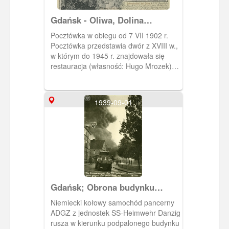
Gdańsk - Oliwa, Dolina
Schwabego (Schwabental)
Pocztówka w obiegu od 7 VII 1902 r.
Pocztówka przedstawia dwór z XVIII w.,
w którym do 1945 r. znajdowała się
restauracja (własność: Hugo Mrozek).
Ob. funkcjonuje tam Restauracja Dwór
Oliwski.
1939-09-01
Gdańsk; Obrona budynku
Poczty Polskiej w Gdańsku 1
Niemiecki kołowy samochód pancerny
września 1939 r.
ADGZ z jednostek SS-Heimwehr Danzig
rusza w kierunku podpalonego budynku