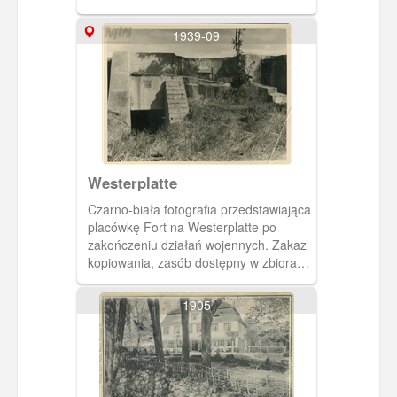
1939-09
Westerplatte
Czarno-biała fotografia przedstawiająca
placówkę Fort na Westerplatte po
zakończeniu działań wojennych. Zakaz
kopiowania, zasób dostępny w zbiorach
Muzeum II Wojny Światowej w
Gdańsku, sygnatura: MIIWS/F/770
1905