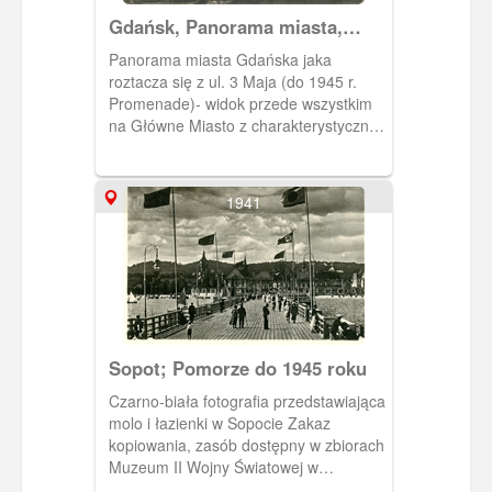
Gdańsk, Panorama miasta,
Blick auf Danzig
Panorama miasta Gdańska jaka
roztacza się z ul. 3 Maja (do 1945 r.
Promenade)- widok przede wszystkim
na Główne Miasto z charakterystyczną
wieżą kościoła Wniebowzięcia NMP, a
także Ratusza Głównego Miasta. Po
lewej stronie widoczna siedziba
1941
dowództwa gdańskiego garnizonu (od
momentu utworzenia WMG - siedziba
Wysokiego Komisarza Ligi Narodów)
wzniesiona przy skrzyżowaniu ul. Wały
Jagiellońskie i Hucisko.
Sopot; Pomorze do 1945 roku
Czarno-biała fotografia przedstawiająca
molo i łazienki w Sopocie Zakaz
kopiowania, zasób dostępny w zbiorach
Muzeum II Wojny Światowej w
Gdańsku, sygnatura: MIIWS/RZ/7016