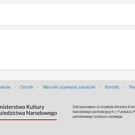
tyłu głowy. 
36 Dywizją
żołnierze n
wansie, 17
Heimwehr Da
inicjatywy
chrakteryst
pocie.
hełmach M1
ekwipunkiem)
SA. Z tyłu 
kratami me
słupami, st
opaską na r
zdjęcia). W
frontowej b
Zakaz kopi
zbiorach IP
jekcie
·
Cennik
·
Warunki używania zasobów
·
Kontakt
·
Re
Dofinansowano ze środków Ministra Kultu
Narodowego pochodzących z Funduszu Pr
państwowego funduszu celowego.