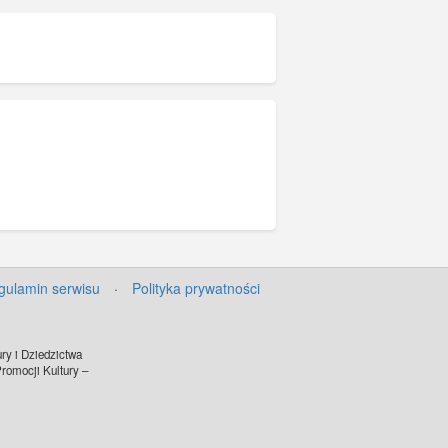
Dookoła stoją liczni
iemieccy z jednostek SS-
nzig lub Policji Krajowej (w
ycznych niemieckich
935, z karabinami i
, funkcjonariusze policji i
po prawej na ogrodzeniu z
talowymi między ceglanymi
oi 2 Niemców (eden z
amieniu, dalej drugi robiący
 tle fragment ściany
udynku Poczty Polskiej.
owania, zasób dostępny w
N, sygnatura:GK-5-1-12-6
gulamin serwisu
·
Polityka prywatności
ry i Dziedzictwa
omocji Kultury –