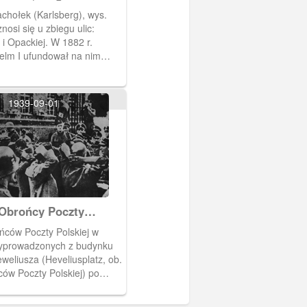
 (Karlsberg)
hołek (Karlsberg), wys.
nosi się u zbiegu ulic:
i Opackiej. W 1882 r.
elm I ufundował na nim
, murowaną wieżę widokową
 wcześniejszego pawilonu
. Wieża ta została
1939-09-01
przez wojska niemieckie 23
W 1975 r. ustawiono w jej
żę z żeliwnej konstrukcji
owana w 2009 r.).
Obrońcy Poczty
 w Gdańsku po
ńców Poczty Polskiej w
 placówki.
yprowadzonych z budynku
weliusza (Heveliusplatz, ob.
ów Poczty Polskiej) po
 walk - zbliżenie. Obrońcy
e głowy i ręce splecione z