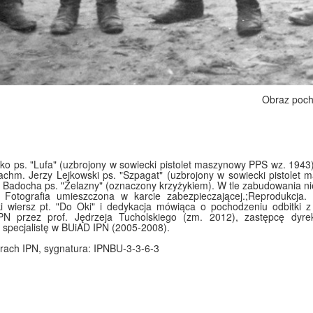
Obraz poch
czko ps. "Lufa" (uzbrojony w sowiecki pistolet maszynowy PPS wz. 1943),
achm. Jerzy Lejkowski ps. "Szpagat" (uzbrojony w sowiecki pistolet
Badocha ps. "Żelazny" (oznaczony krzyżykiem). W tle zabudowania ni
Fotografia umieszczona w karcie zabezpieczającej.;Reprodukcja.
i wiersz pt. "Do Oki" i dedykacja mówiąca o pochodzeniu odbitki z
 przez prof. Jędrzeja Tucholskiego (zm. 2012), zastępcę dyrekt
specjalistę w BUiAD IPN (2005-2008).
rach IPN, sygnatura: IPNBU-3-3-6-3