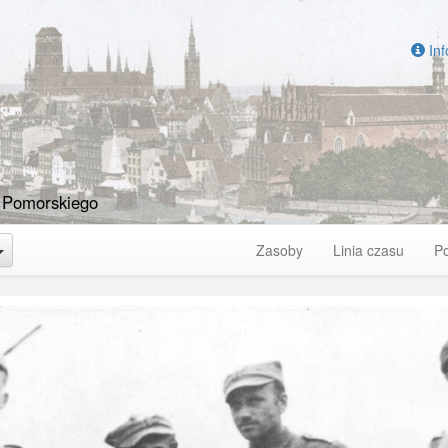
Inf
 Pomorskiego
Toggle Dropdown
Zasoby
Linia czasu
P