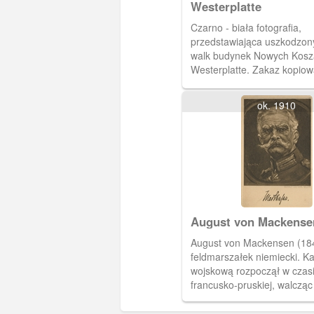
Westerplatte
Czarno - biała fotografia,
przedstawiająca uszkodzon
walk budynek Nowych Kosz
Westerplatte. Zakaz kopiow
dostępny w zbiorach Muzeu
Światowej w Gdańsku, sygn
ok. 1910
MIIWS/F/1
August von Mackense
August von Mackensen (18
feldmarszałek niemiecki. Ka
wojskową rozpoczął w czas
francusko-pruskiej, walcząc
ochotnik w 2. Puku Huzaró
trwale związany z Gdański