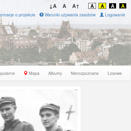
↓A
A
A↑
A
A
A
A
ormacje o projekcie
Warunki używania zasobów
Logowanie
opularne
Mapa
Albumy
Nierozpoznane
Losowe