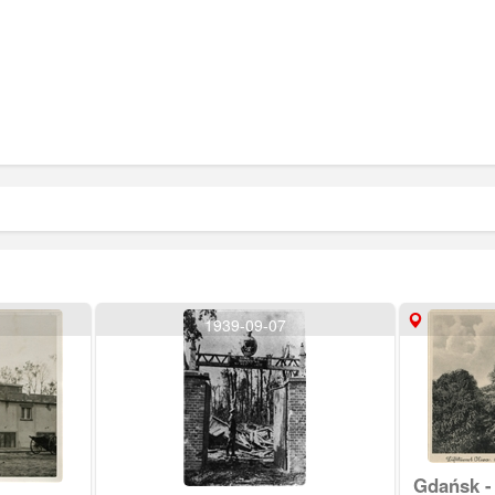
1939-09-07
Gdańsk -