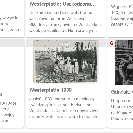
Pachołek
Westerplatte; Uszkodzona
Wzgórze Pac
podczas walk brama wejściowa
100, 8 m wz
Uszkodzona podczas walk brama
na teren Wojskowej Składnicy
y w wyniku
Spacerowej 
wejściowa na teren Wojskowej
Tranzytowej na Westerplatte.
ar na
cesarz Wilh
Składnicy Tranzytowej na Westerplatte -
ania, zasób
neogotycką
widok po kapitulacji. Na pierwszym
m II Wojny
- w miejscu
planie otwarte do wewnątrz skrzydła
atura:
widokowego
bramy z umieszczonymi nad nią
1939
wysadzona 
uszkodzonymi metalowymi tablicami: na
III 1945 r. 
górnej owalnej grodło Polski, na dolnej
miejsce wie
napi "WO[JS]KOWA [SKŁAD]NICA /
(zmoderniz
TRANZYTOWA / NA
WES[TERPL]ATTE". Za bramą stoi
bokiem żołnierz niemiecki (lub
funkcjonariusz partyjny) z okrągłą
Westerplatte 1939
czapka oficerską na głowie, a za nim
Gdańsk; 
n
stos desek i fragmentów drewniany
Polskiej
Jesień 1939, marynarze niemieccy
Grupa obro
(prawdopodobnie resztki budynku). W
49-1945),
poddaniu
zwiedzają zniszczone budynki na
Gdańsku w
tle wysokie drzewa. Zakaz kopiowania,
rierę
Westerplatte. Niemieckie dowództwo
na Placu He
zasób dostępny w zbiorach IPN,
ie wojny
organizowało "wycieczki" dla swoich
Plac Obrońc
sygnatura: GK-5-1-41-1
 jako
żołnierzy na Westerplatte i na Hel w
zakończeniu
w. Od 1901
celu wzmocnienia ich morale.
mają odkryt
em. Dowodził