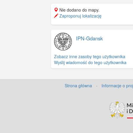
kolejno: Brygadą Huzarów, 
Nie dodano do mapy.
Piechoty, a po następnym a
Zaproponuj lokalizację
Korpusem Armijnym. Z jego 
powstała Opera Leśna w So
IPN-Gdansk
Zobacz inne zasoby tego użytkownika
Wyślij wiadomość do tego użytkownika
Strona główna
·
Informacje o pro