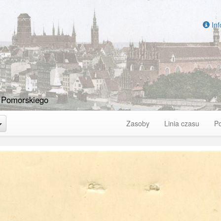
Inf
 Pomorskiego
Toggle Dropdown
Zasoby
Linia czasu
P