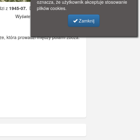
oznacza, że użytkownik akceptuje stosowanie
dzi z
1945-07.
Dodano: 2019-11-24 13:20
plików cookies.
Wyświetlono: 3946
Zamknij
ze, która prowadzi między polami zboża.