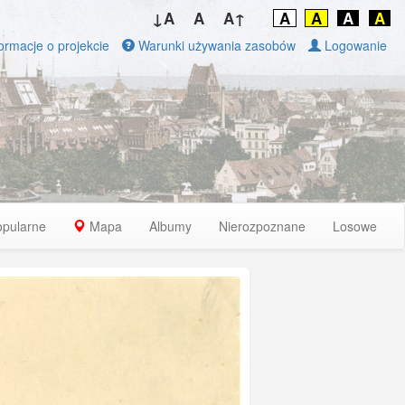
↓A
A
A↑
A
A
A
A
ormacje o projekcie
Warunki używania zasobów
Logowanie
opularne
Mapa
Albumy
Nierozpoznane
Losowe