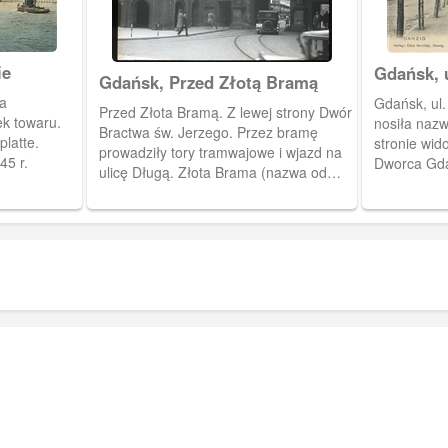
wyburzonego w 1816 r.), który ob. pełni
funkcję domu mieszkalnego.
ie
Gdańsk, u
Gdańsk, Przed Złotą Bramą
Promena
a
Gdańsk, ul.
Przed Złota Bramą. Z lewej strony Dwór
k towaru.
nosiła naz
Bractwa św. Jerzego. Przez bramę
latte.
stronie wid
prowadziły tory tramwajowe i wjazd na
45 r.
Dworca Gda
ulicę Długą. Złota Brama (nazwa od
1945 r. , formalnie od 1967 r.) zwana
wcześniej Bramą Długouliczną.
Wybudowana w początku XVII w. w
stylu manieryzmu niderlandzkiego.
Zamyka od zachodu ul. Długą.