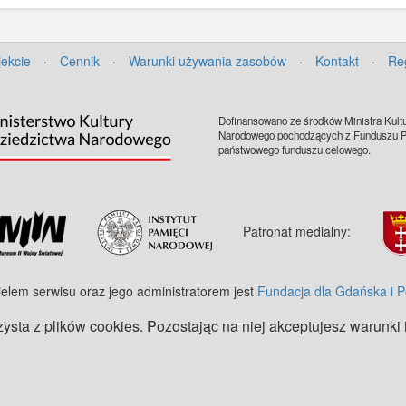
jekcie
·
Cennik
·
Warunki używania zasobów
·
Kontakt
·
Re
Dofinansowano ze środków Ministra Kultu
Narodowego pochodzących z Funduszu Pr
państwowego funduszu celowego.
Patronat medialny:
ielem serwisu oraz jego administratorem jest
Fundacja dla Gdańska i 
zysta z plików cookies. Pozostając na niej akceptujesz warunki