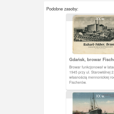
Podobne zasoby:
XX w.
Gdańsk, browar Fisch
Nowym Porcie
Browar funkcjonował w lata
1945 przy ul. Starowiślnej 2
własnością mennonickiej ro
Fischerów.
XX w.