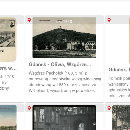
ok. 1910
Gdańsk - Oliwa, Wzgórze
era w
Gdańsk, K
Pachołek (Karlsberg)
Wzgórze Pachołek (100, 5 m) z
ch 1708-
Pomnik pols
murowaną neogotycką wieżą widokową
. Był
wzniesiony
ufundowaną w 1882 r. przez cesarza
dziny
gdańskich 
Wilhelma I; wysadzoną w powietrze
roku, został
przez Niemców 23 III 1945 r. W jej
okalającej
miejsce ustawiono w 1945 r. wieżę o
stoi jeszcz
żeliwnej konstrukcji (zmodernizowaną w
ok. 1940
Po prawej s
2009 r.) U stóp wzgórza opat Joseph
pieca kaflo
von Hohenzollern kazał wybudować
murowany dwór (w miejsce budynku