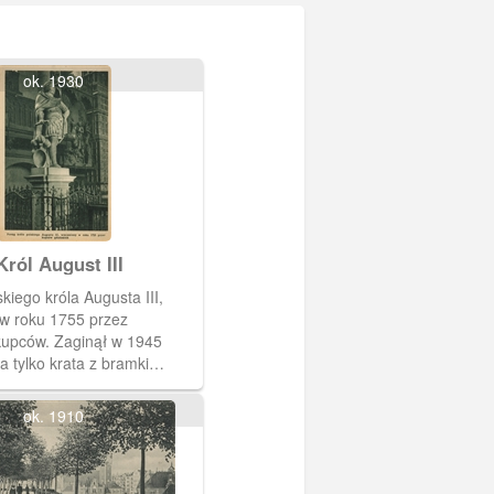
ok. 1930
ról August III
kiego króla Augusta III,
 w roku 1755 przez
kupców. Zaginął w 1945
a tylko krata z bramki
 posąg. Na pocztówce pomnik
e we wnętrzu Dworu Artusa.
ok. 1910
tronie widoczny fragment
wego.