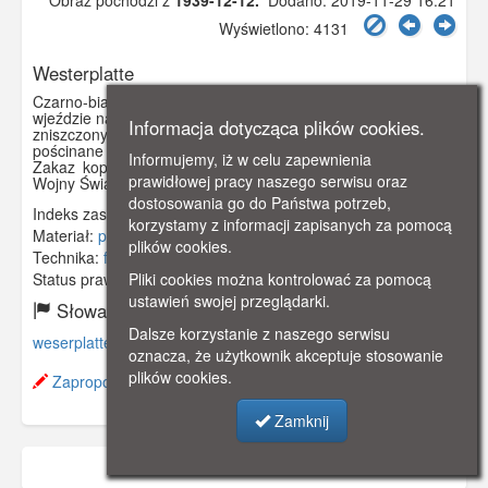
Obraz pochodzi z
1939-12-12.
Dodano: 2019-11-29 16:21
Wyświetlono: 4131
Westerplatte
Czarno-biała fotografia przedstawiająca tablicę informującą o
wjeździe na teren półwyspu Westerplatte. W tle widoczny jest
Informacja dotycząca plików cookies.
zniszczony podczas ostrzału we wrześniu 1939 roku las-
pościnane pociskami i połamane drzewa.
Informujemy, iż w celu zapewnienia
Zakaz kopiowania, zasób dostępny w zbiorach Muzeum II
prawidłowej pracy naszego serwisu oraz
Wojny Światowej w Gdańsku, sygnatura: MIIWS/F/307
dostosowania go do Państwa potrzeb,
Indeks zasobu:
MIIW 005
korzystamy z informacji zapisanych za pomocą
Materiał:
papier fotograficzny
plików cookies.
Technika:
fotografia czarno-biała
Pliki cookies można kontrolować za pomocą
Status prawny:
Użycie Niekomercyjne
ustawień swojej przeglądarki.
Słowa kluczowe:
Dalsze korzystanie z naszego serwisu
weserplatte
,
ii wojna światowa
,
wrzesień
,
oznacza, że użytkownik akceptuje stosowanie
plików cookies.
Zaproponuj zmianę opisu.
Zamknij