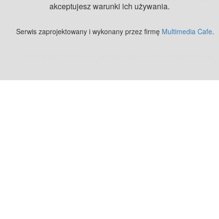
akceptujesz warunki ich używania.
Serwis zaprojektowany i wykonany przez firmę
Multimedia Cafe
.
Zobacz też:
MJ Drone - profesjonalne mycie elewacji z drona
.