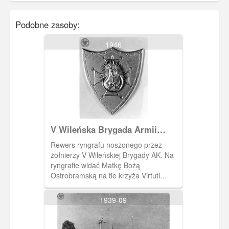
Podobne zasoby:
1946
V Wileńska Brygada Armii
Krajowej
Rewers ryngrafu noszonego przez
żołnierzy V Wileńskiej Brygady AK. Na
ryngrafie widać Matkę Bożą
Ostrobramską na tle krzyża Virtuti
Militarii. Zakaz kopiowania, zasób
dostępny w zbiorach IPN, sygnatura:
1939-09
IPNBU-3-3-6-76