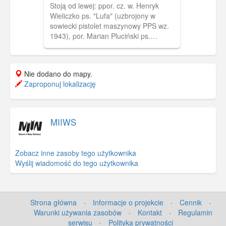
Krajowej
U góry druty trakcji tramwajowej. Zakaz
Stoją od lewej: ppor. cz. w. Henryk
kopiowania, zasób dostępny w zbiorach
Wieliczko ps. "Lufa" (uzbrojony w
IPN, sygnatura: GK-5-1-6-5
sowiecki pistolet maszynowy PPS wz.
1943), por. Marian Pluciński ps.
"Mścisław", mjr Zygmunt Szendzielarz
ps. "Łupaszka", wachm. Jerzy
Lejkowski ps. "Szpagat" (uzbrojony w
Nie dodano do mapy.
sowiecki pistolet maszynowy PPSz wz.
Zaproponuj lokalizację
1941 tzw. pepesza z magazynkiem
bębnowym), ppor. Zdzisław Badocha
ps. "Żelazny" (oznaczony krzyżykiem).
W tle zabudowania nieznanej
MIIWS
miejscowości. Uwagi: Na odwrocie
odręczny dopisek. Fotografia
umieszczona w karcie
Zobacz inne zasoby tego użytkownika
zabezpieczającej.;Reprodukcja. Na
Wyślij wiadomość do tego użytkownika
odwrocie odręczny opis (niebieskim
długopisem): wymienione postacie,
krótki wiersz pt. "Do Oki" i dedykacja
mówiąca o pochodzeniu odbitki z datą
Strona główna
·
Informacje o projekcie
·
Cennik
·
"Gdańsk, dn. 19.06.81 r.". Odbitka
Warunki używania zasobów
·
Kontakt
·
Regulamin
przekazana do zasobu archiwalnego
serwisu
·
Polityka prywatności