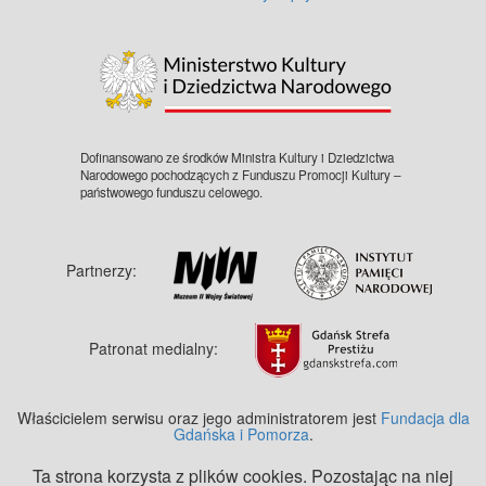
IPN przez prof. Jędrzeja Tucholskiego
(zm. 2012), zastępcę dyrektora Biura
Udostępniania i Archiwizacji
Dokumentów IPN (2000-2005) i
głównego specjalistę w BUiAD IPN
(2005-2008). Zakaz kopiowania, zasób
dostępny w zbiorach IPN, sygnatura:
IPNBU-3-3-6-3
Dofinansowano ze środków Ministra Kultury i Dziedzictwa
Narodowego pochodzących z Funduszu Promocji Kultury –
państwowego funduszu celowego.
Partnerzy:
Patronat medialny:
Właścicielem serwisu oraz jego administratorem jest
Fundacja dla
Gdańska i Pomorza
.
Ta strona korzysta z plików cookies. Pozostając na niej