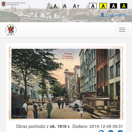
↓A
A
A↑
A
A
A
A
Logowanie
Togg
navig
Obraz pochodzi z
ok. 1910 r.
Dodano: 2019-12-09 09:31