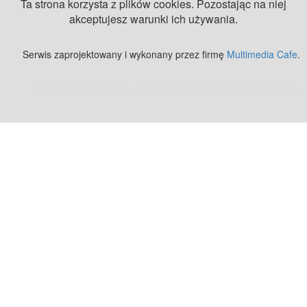
Ta strona korzysta z plików cookies. Pozostając na niej
akceptujesz warunki ich używania.
Serwis zaprojektowany i wykonany przez firmę
Multimedia Cafe
.
Zobacz też:
MJ Drone - profesjonalne mycie elewacji z drona
.