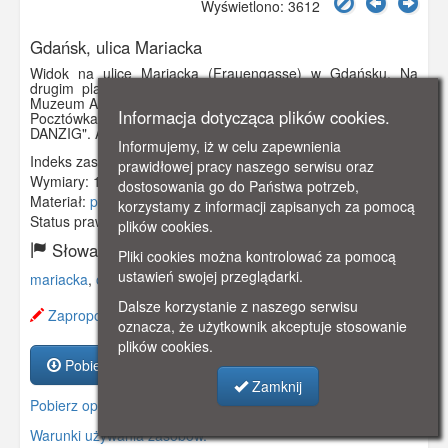
Wyświetlono: 3612
Gdańsk, ulica Mariacka
Widok na ulicę Mariacką (Frauengasse) w Gdańsku. Na
drugim planie wieża Obserwatorium (Sternwarte), obecnie
Muzeum Archeologiczne.
Informacja dotycząca plików cookies.
Pocztówka z minialbumu "Zehn Der schonsten ansichten von
DANZIG". Auch als postkarten verwendbar.
Informujemy, iż w celu zapewnienia
Indeks zasobu:
GSPGSP02158
prawidłowej pracy naszego serwisu oraz
Wymiary:
140 x 90 mm
dostosowania go do Państwa potrzeb,
Materiał:
pocztówka
korzystamy z informacji zapisanych za pomocą
Status prawny:
Użycie Niekomercyjne
plików cookies.
Słowa kluczowe:
Pliki cookies można kontrolować za pomocą
ustawień swojej przeglądarki.
mariacka
,
obserwatorium
,
muzeum archeologiczne
,
Dalsze korzystanie z naszego serwisu
Zaproponuj zmianę opisu.
oznacza, że użytkownik akceptuje stosowanie
plików cookies.
Pobierz zasób
Zamknij
Pobierz opis
Warunki używania zasobów.