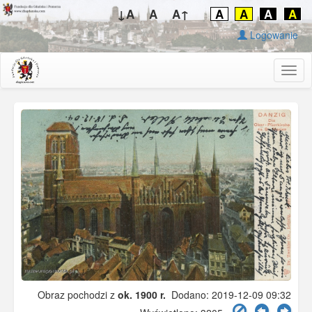
↓A
A
A↑
A
A
A
A
Logowanie
Togg
navig
Obraz pochodzi z
ok. 1900 r.
Dodano: 2019-12-09 09:32