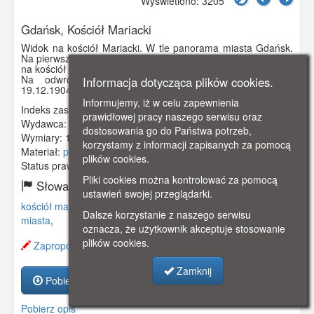
Wyświetlono: 3205
Gdańsk, Kościół Mariacki
Widok na kościół Mariacki. W tle panorama miasta Gdańsk.
Na pierwszym planie dachy kamienic. Prawdopodobnie widok
na kościół z wieży Ratusza Głównego Miasta.
Na odwrocie pocztówki pieczątka pocztowa z datą
Informacja dotycząca plików cookies.
19.12.1904 r.
Informujemy, iż w celu zapewnienia
Indeks zasobu:
GSP02169
prawidłowej pracy naszego serwisu oraz
Wydawca:
Dr. Trenkler Co., Leipzig
dostosowania go do Państwa potrzeb,
Wymiary:
140 x 90 mm
korzystamy z informacji zapisanych za pomocą
Materiał:
pocztówka
plików cookies.
Status prawny:
Użycie Niekomercyjne
Pliki cookies można kontrolować za pomocą
Słowa kluczowe:
ustawień swojej przeglądarki.
kościół mariacki
,
panorama
,
kamienice
,
ratusz głównego
Dalsze korzystanie z naszego serwisu
miasta
,
oznacza, że użytkownik akceptuje stosowanie
plików cookies.
Zaproponuj zmianę opisu.
Zamknij
Pobierz zasób
Pobierz opis