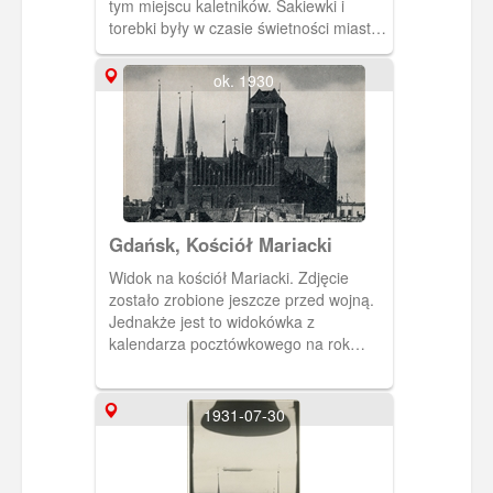
tym miejscu kaletników. Sakiewki i
torebki były w czasie świetności miasta
poszukiwanym towarem.
ok. 1930
Gdańsk, Kościół Mariacki
Widok na kościół Mariacki. Zdjęcie
zostało zrobione jeszcze przed wojną.
Jednakże jest to widokówka z
kalendarza pocztówkowego na rok
1961 "Danzig im Bild"
1931-07-30