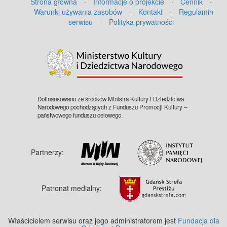
Strona główna
·
Informacje o projekcie
·
Cennik
·
Warunki używania zasobów
·
Kontakt
·
Regulamin
serwisu
·
Polityka prywatności
©
OpenStreetMap
contributors.
Dofinansowano ze środków Ministra Kultury i Dziedzictwa
Narodowego pochodzących z Funduszu Promocji Kultury –
państwowego funduszu celowego.
Partnerzy:
Patronat medialny:
Właścicielem serwisu oraz jego administratorem jest
Fundacja dla