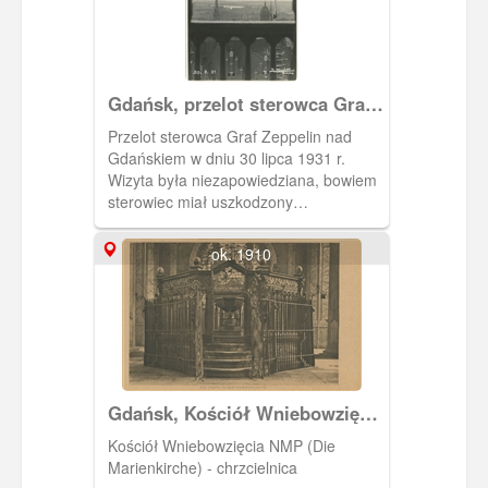
Gdańsk, przelot sterowca Graf
Zeppelin
Przelot sterowca Graf Zeppelin nad
Gdańskiem w dniu 30 lipca 1931 r.
Wizyta była niezapowiedziana, bowiem
sterowiec miał uszkodzony
radiotelegraf. Wracał z wyprawy z
rejonów podbiegunowych. Zauważono
ok. 1910
go po raz pierwszy o godz. 13.45 z
wieży Kościoła Mariackiego.
Gdańsk, Kościół Wniebowzięcia
NMP (Die Marienkirche) -
Kościół Wniebowzięcia NMP (Die
chrzcielnica
Marienkirche) - chrzcielnica