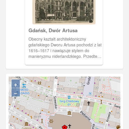
Gdańsk, Dwór Artusa
Obecny kształt architektoniczny
gdańskiego Dworu Artusa pochodzi z lat
1616–1617 i nawiązuje stylem do
manieryzmu niderlandzkiego. Przedtem
istniały w tym samym miejscu dwie
wcześniejsze wersje obiektu o formach
średniowiecznych.
+
−