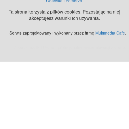
Gdańska i Pomorza
.
Ta strona korzysta z plików cookies. Pozostając na niej
akceptujesz warunki ich używania.
Serwis zaprojektowany i wykonany przez firmę
Multimedia Cafe
.
Zobacz też:
MJ Drone - profesjonalne mycie elewacji z drona
.