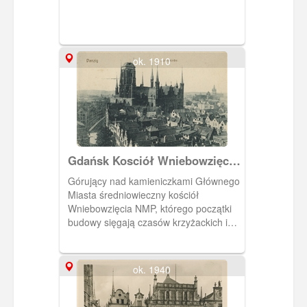
ok. 1910
Gdańsk Kosciół Wniebowzięcia
NMP, Danzig Die Miarienkirche
Górujący nad kamieniczkami Głównego
Miasta średniowieczny kościół
Wniebowzięcia NMP, którego początki
budowy sięgają czasów krzyżackich i
lokacji Głównego Miasta. Budowa
trwała aż do początku XVI w. Wieża swą
obecną wysokość osiągnęła w 2 poł. XV
ok. 1940
w.