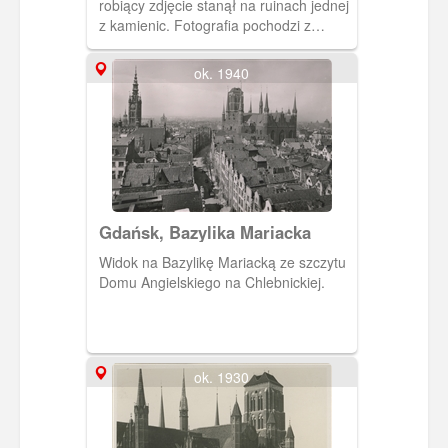
robiący zdjęcie stanął na ruinach jednej
z kamienic. Fotografia pochodzi z
albumu pt.: "Gdańsk dawniej a dziś"
ang.: "Former and today" autorstwa M.
ok. 1940
Dobrzykowskiego. W kartonowej
kopercie w kolorze szałwiowej zieleni
jest 14 zdjęć przedwojennego i
powojennego, zrujnowanego Gdańska.
Napisy na okładce albumu są
wytłoczone i pozłocone.
Gdańsk, Bazylika Mariacka
Widok na Bazylikę Mariacką ze szczytu
Domu Angielskiego na Chlebnickiej.
ok. 1930