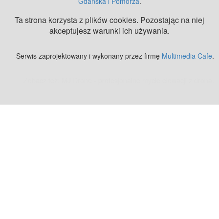
Gdańska i Pomorza
.
Ta strona korzysta z plików cookies. Pozostając na niej
akceptujesz warunki ich używania.
Serwis zaprojektowany i wykonany przez firmę
Multimedia Cafe
.
Zobacz też:
MJ Drone - profesjonalne mycie elewacji z drona
.