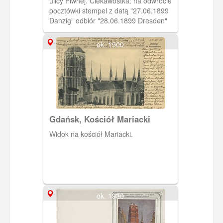
ulicy Piwnej. Ciekawostka: na odwrocie
pocztówki stempel z datą "27.06.1899
Danzig" odbiór "28.06.1899 Dresden"
ok. 1900
Gdańsk, Kościół Mariacki
Widok na kościół Mariacki.
ok. 1930