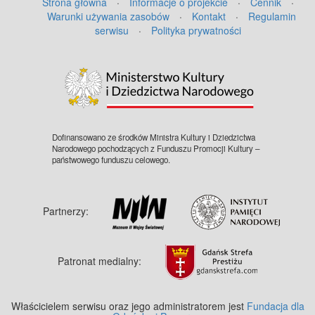
Strona główna
·
Informacje o projekcie
·
Cennik
·
Warunki używania zasobów
·
Kontakt
·
Regulamin
serwisu
·
Polityka prywatności
©
OpenStreetMap
contributors.
Dofinansowano ze środków Ministra Kultury i Dziedzictwa
Narodowego pochodzących z Funduszu Promocji Kultury –
państwowego funduszu celowego.
Partnerzy:
Patronat medialny:
Właścicielem serwisu oraz jego administratorem jest
Fundacja dla