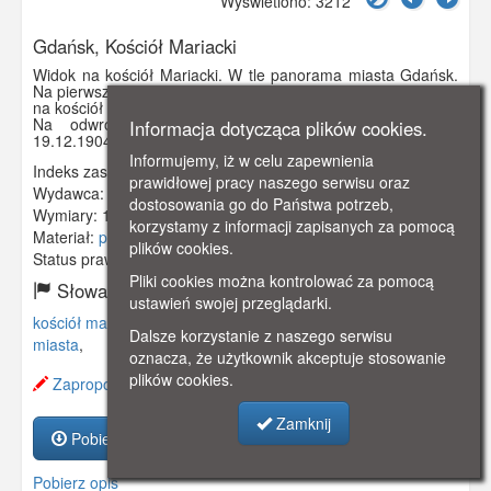
Wyświetlono: 3212
Gdańsk, Kościół Mariacki
Widok na kościół Mariacki. W tle panorama miasta Gdańsk.
Na pierwszym planie dachy kamienic. Prawdopodobnie widok
na kościół z wieży Ratusza Głównego Miasta.
Na odwrocie pocztówki pieczątka pocztowa z datą
Informacja dotycząca plików cookies.
19.12.1904 r.
Informujemy, iż w celu zapewnienia
Indeks zasobu:
GSP02169
prawidłowej pracy naszego serwisu oraz
Wydawca:
Dr. Trenkler Co., Leipzig
dostosowania go do Państwa potrzeb,
Wymiary:
140 x 90 mm
korzystamy z informacji zapisanych za pomocą
Materiał:
pocztówka
plików cookies.
Status prawny:
Użycie Niekomercyjne
Pliki cookies można kontrolować za pomocą
Słowa kluczowe:
ustawień swojej przeglądarki.
kościół mariacki
,
panorama
,
kamienice
,
ratusz głównego
Dalsze korzystanie z naszego serwisu
miasta
,
oznacza, że użytkownik akceptuje stosowanie
plików cookies.
Zaproponuj zmianę opisu.
Zamknij
Pobierz zasób
Pobierz opis