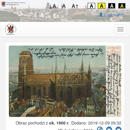
↓A
A
A↑
A
A
A
A
Logowanie
Togg
navig
Obraz pochodzi z
ok. 1900 r.
Dodano: 2019-12-09 09:32