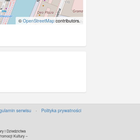
©
OpenStreetMap
contributors.
gulamin serwisu
·
Polityka prywatności
ry i Dziedzictwa
omocji Kultury –