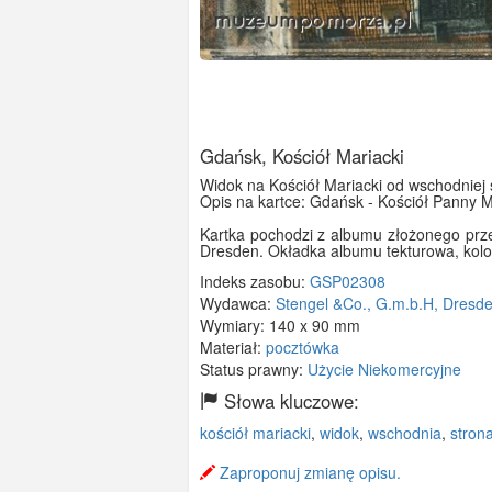
Gdańsk, Kościół Mariacki
Widok na Kościół Mariacki od wschodniej 
Opis na kartce: Gdańsk - Kościół Panny M
Kartka pochodzi z albumu złożonego prz
Dresden. Okładka albumu tekturowa, kolo
Indeks zasobu:
GSP02308
Wydawca:
Stengel &Co., G.m.b.H, Dresd
Wymiary:
140 x 90 mm
Materiał:
pocztówka
Status prawny:
Użycie Niekomercyjne
Słowa kluczowe:
kościół mariacki
,
widok
,
wschodnia
,
stron
Zaproponuj zmianę opisu.