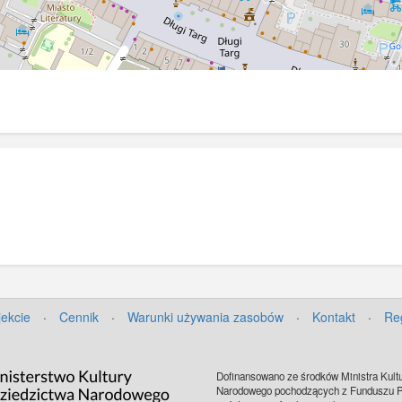
jekcie
·
Cennik
·
Warunki używania zasobów
·
Kontakt
·
Re
Dofinansowano ze środków Ministra Kultu
Narodowego pochodzących z Funduszu Pr