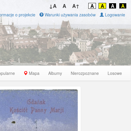
↓A
A
A↑
A
A
A
A
ormacje o projekcie
Warunki używania zasobów
Logowanie
opularne
Mapa
Albumy
Nierozpoznane
Losowe