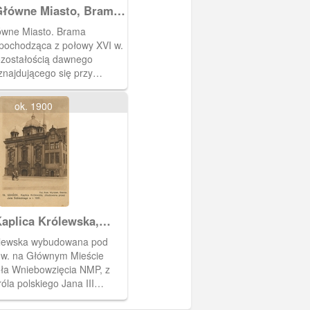
łówne Miasto, Brama
na
wne Miasto. Brama
pochodząca z połowy XVI w.
ozostałością dawnego
najdującego się przy
niebowzięcia NMP.
ok. 1900
aplica Królewska,
e Königlische Kapelle
ólewska wybudowana pod
I w. na Głównym Mieście
oła Wniebowzięcia NMP, z
róla polskiego Jana III
o i prymasa Olszowskiego