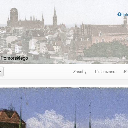
Inf
 Pomorskiego
Toggle Dropdown
Zasoby
Linia czasu
P