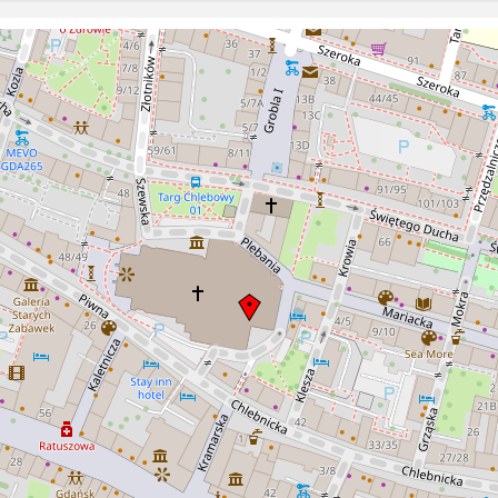
jako świątyn
właściciele, rencista Franz Feichtmeyer
posiadacz domu z nr 48 oraz Paul
Nachtigal handlujący kawą z nr 47, po
katastrofie nie byli już w stanie
odbudować swych domów i obaj
sprzedali je sąsiadowi z nr 45/46 p.
Bernardowi Braune, który w przeciągu
dwóch lat postawił nowe budynki.