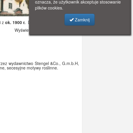
oznacza, że użytkownik akceptuje stosowanie
plików cookies.
Zamknij
i z
ok. 1900 r.
Dodano: 2019-12-09 09:54
Wyświetlono: 4118
rzez wydawnictwo Stengel &Co., G.m.b.H,
ne, secesyjne motywy roślinne.