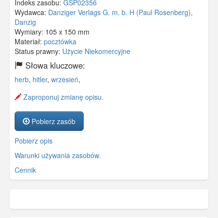
Indeks zasobu:
GSP02356
Wydawca:
Danziger Verlags G. m. b. H (Paul Rosenberg),
Danzig
Wymiary:
105 x 150 mm
Materiał:
pocztówka
Status prawny:
Użycie Niekomercyjne
Słowa kluczowe:
herb
,
hitler
,
wrzesień
,
Zaproponuj zmianę opisu.
Pobierz zasób
Pobierz opis
Warunki używania zasobów.
Cennik