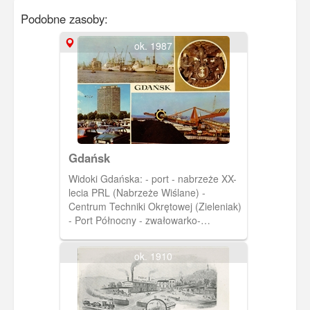
Podobne zasoby:
ok. 1987
Gdańsk
Widoki Gdańska: - port - nabrzeże XX-
lecia PRL (Nabrzeże Wiślane) -
Centrum Techniki Okrętowej (Zieleniak)
- Port Północny - zwałowarko-
ładowarka Nabrzeże Wiślane jest
przeznaczone do obsługi takich
ok. 1910
towarów, jak zboże, drobnica, w tym
konstrukcje, sztuki ciężkie i
ponadgabarytowe. Dysponuje ono
urządzeniami do przeładunku