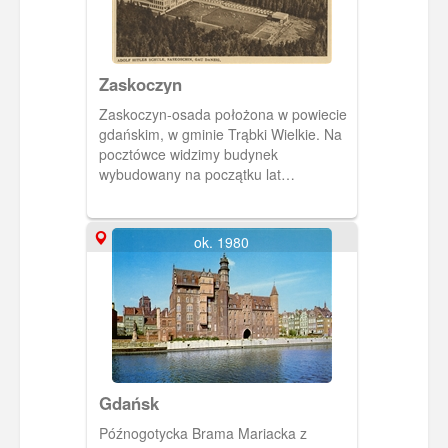
Zaskoczyn
Zaskoczyn-osada położona w powiecie
gdańskim, w gminie Trąbki Wielkie. Na
pocztówce widzimy budynek
wybudowany na początku lat
trzydziestych XX wieku jako ośrodek
wypoczynkowy dla dzieci z
niezamożnych gdańskich rodzin. Po
ok. 1980
przejęciu władzy w Wolnym Mieście
Gdańsku przez NSDAP zaczął pełnić
funkcję szkoły partyjnej (Adolf Hitler
Schule).
Gdańsk
Późnogotycka Brama Mariacka z