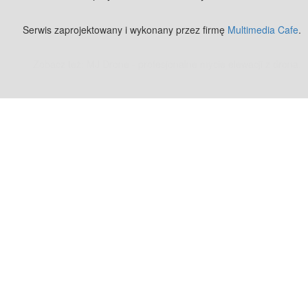
Serwis zaprojektowany i wykonany przez firmę
Multimedia Cafe
.
Zobacz też:
MJ Drone - profesjonalne mycie elewacji z drona
.