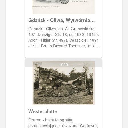
wagonów, a także zasobniami o
pojemności 22 000 ton.
Gdańsk - Oliwa, Wytwórnia
Mydła
Gdańsk - Oliwa, ob. Al. Grunwaldzka
497 (Danziger Str. 13, od 1930 -1945 r.
Adolf - Hitler Str. 497). Właściciel: 1894
- 1931 Bruno Richard Toerckler, 1931 -
1939 Gerda Toerckler oraz Richard
Toerckler.
1939
Westerplatte
Czarno - biała fotografia,
przedstawiająca zniszczoną Wartownię