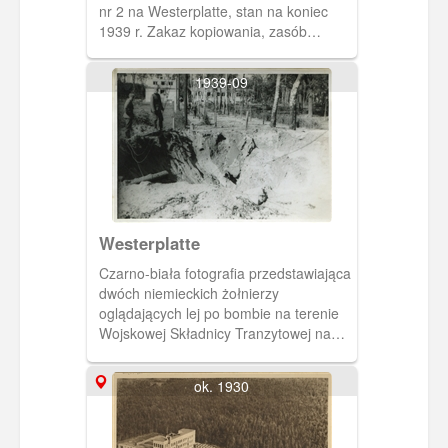
nr 2 na Westerplatte, stan na koniec
1939 r. Zakaz kopiowania, zasób
dostępny w zbiorach Muzeum II Wojny
Światowej w Gdańsku, sygnatura:
1939-09
MIIWS/F/2
Westerplatte
Czarno-biała fotografia przedstawiająca
dwóch niemieckich żołnierzy
oglądających lej po bombie na terenie
Wojskowej Składnicy Tranzytowej na
Westerplatte. W tle widoczny jest
budynek koszar. Zakaz kopiowania,
ok. 1930
zasób dostępny w zbiorach Muzeum II
Wojny Światowej w Gdańsku,
sygnatura: MIIWS/F/303