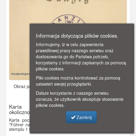
Informacja dotycząca plików cookies.
Informujemy, iż w celu zapewnienia
prawidłowej pracy naszego serwisu oraz
dostosowania go do Państwa potrzeb,
korzystamy z informacji zapisanych za pomocą
plików cookies.
Pliki cookies można kontrolować za pomocą
ustawień swojej przeglądarki.
Obraz pochodzi z
1939-09-01.
Dodano: 2019-12-09 10:00
Dalsze korzystanie z naszego serwisu
Wyświetlono: 4329
oznacza, że użytkownik akceptuje stosowanie
plików cookies.
Karta pocztowa z herbem Gdańska i
okolicznościowym stemplem
Zamknij
Karta pocztowa z herbem i okolicznościowym stemplem.
"Führer nas uwolnił" ("Der Führer hat uns befreit") data na
stemplu 1 wrzesień 1939.