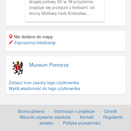
drugiej połowy XV w. W przyziemiu
znajduje się przejazd z herbami: od
strony Motławy herb Królestwa
Polskiego, któremu „kłaniają się”
umieszczone po bokach herb Gdańska i
herb Prus Królewskich (tzw. pokłon
Nie dodano do mapy.
heraldyczny), od strony ulicy Mariackiej
Zaproponuj lokalizację
herb Gdańska trzymany przez dwa lwy.
Za bramą wznosi się dom Towarzystwa
Przyrodniczego, obecnie siedziba
Muzeum Archeologicznego.
Muzeum Pomorza
Zobacz inne zasoby tego użytkownika
Wyślij wiadomość do tego użytkownika
Strona główna
·
Informacje o projekcie
·
Cennik
·
Warunki używania zasobów
·
Kontakt
·
Regulamin
serwisu
·
Polityka prywatności