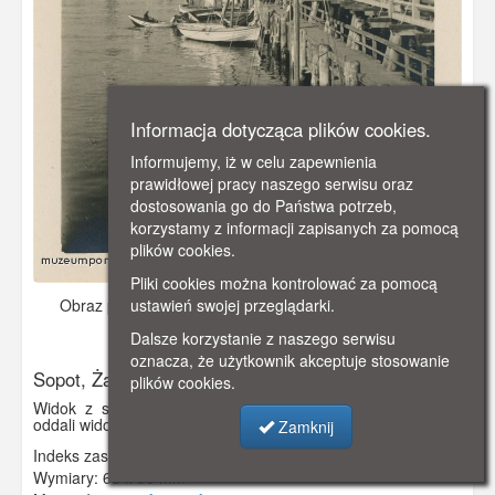
Informacja dotycząca plików cookies.
Informujemy, iż w celu zapewnienia
prawidłowej pracy naszego serwisu oraz
dostosowania go do Państwa potrzeb,
korzystamy z informacji zapisanych za pomocą
plików cookies.
Pliki cookies można kontrolować za pomocą
Obraz pochodzi z
ok. 1950 r.
Dodano: 2019-12-09 10:11
ustawień swojej przeglądarki.
Wyświetlono: 3073
Dalsze korzystanie z naszego serwisu
oznacza, że użytkownik akceptuje stosowanie
Sopot, Żaglówki przy Molo w Sopocie
plików cookies.
Widok z sopockiego mola na przycumowane żaglówki. W
oddali widoczne zabudowania Sopotu.
Zamknij
Indeks zasobu:
GSP02472
Wymiary:
65 x 90 mm