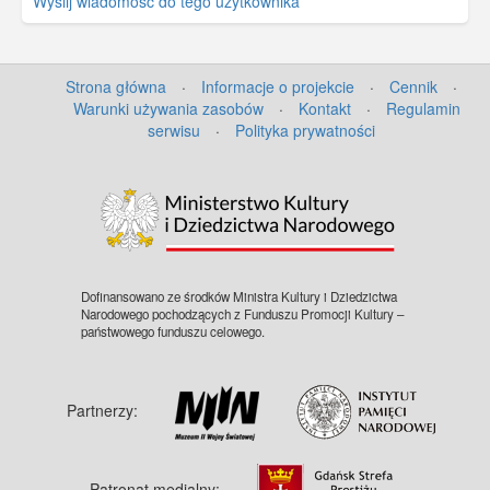
Wyślij wiadomość do tego użytkownika
Strona główna
·
Informacje o projekcie
·
Cennik
·
Warunki używania zasobów
·
Kontakt
·
Regulamin
serwisu
·
Polityka prywatności
©
OpenStreetMap
contributors.
Dofinansowano ze środków Ministra Kultury i Dziedzictwa
Narodowego pochodzących z Funduszu Promocji Kultury –
państwowego funduszu celowego.
Partnerzy:
Patronat medialny: