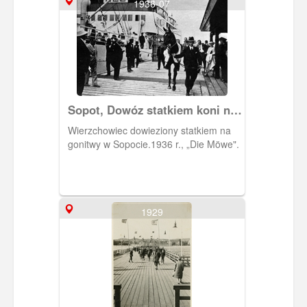
1936-07
Sopot, Dowóz statkiem koni na
gonitwy
Wierzchowiec dowieziony statkiem na
gonitwy w Sopocie.1936 r., „Die Möwe".
1929