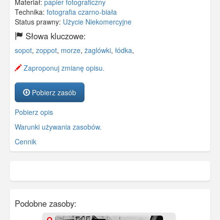
Materiał:
papier fotograficzny
Technika:
fotografia czarno-biała
Status prawny:
Użycie Niekomercyjne
Słowa kluczowe:
sopot
,
zoppot
,
morze
,
żaglówki
,
łódka
,
Zaproponuj zmianę opisu.
Pobierz zasób
Pobierz opis
Warunki używania zasobów.
Cennik
Podobne zasoby: