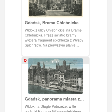
Gdańsk, Brama Chlebnicka
Widok z ulicy Chlebnickiej na Bramę
Chlebnicką. Przez światło bramy
wyziera fragment spichlerza z Wyspy
Spichrzów. Na pierwszym planie
gdańskie przedproża.
1915
Gdańsk, panorama miasta z
Bazyliką NMP.
Widok na Długie Pobrzeże, w tle
budynki Ratusza Głównomiejskiego,