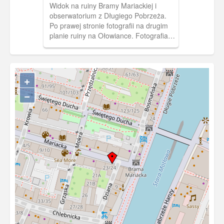
Gesichtsurne" (niem. "Gauleiter Forster
Widok na ruiny Bramy Mariackiej i
w siedzibie okręgu [NSDAP] wręcza
obserwatorium z Długiego Pobrzeża.
Wodzowi [Adolfowi Hitlerowi]
Po prawej stronie fotografii na drugim
prehistoryczna germańską urnę
planie ruiny na Ołowiance. Fotografia
twarzową, znalezioną koło Gdańska") i
pochodzi z albumu pt.: "Gdańsk dawniej
"Foto-Sonnke M 137". Zakaz
a dziś" ang.: "Former and today"
kopiowania, zasób dostępny w zbiorach
autorstwa M. Dobrzykowskiego. W
IPN, sygnatura: GK-5-1-89-1
kartonowej kopercie w kolorze
+
szałwiowej zieleni jest 14 zdjęć
−
przedwojennego i powojennego,
zruinowanego Gdańska. Napisy na
okładce albumu są wytłoczone i
pozłocone.