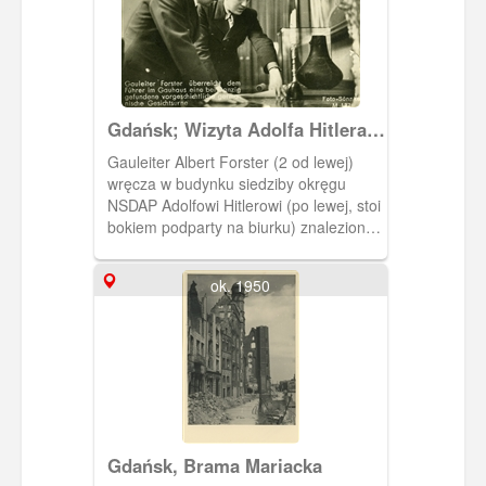
Gdańsk; Wizyta Adolfa Hitlera
w Gdańsku i na Westerplatte
Gauleiter Albert Forster (2 od lewej)
wręcza w budynku siedziby okręgu
NSDAP Adolfowi Hitlerowi (po lewej, stoi
bokiem podparty na biurku) znalezioną
pod Gdańskiem urnę twarzową.
Pochyleni oglądają naczynie stojące na
ok. 1950
stole (na boku urny widoczne
namalowane zdobienie). Z tyłu
widoczna szklana gablota. W głębi
widoczne drzwi wejściowe do sali. U
dołu nadrukowany podpis w j.
niemieckim: "Gauleiter Forster
uberreicht dem Fuhrer im Gauhaus
eine bei Danzig gefundene
Gdańsk, Brama Mariacka
vorgeschichtliche germanische