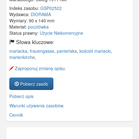
Indeks zasobu:
GSP02522
Wydawca:
DIORAMA
Wymiary:
90 x 140 mm
Materiał:
pocztówka
Status prawny:
Użycie Niekomercyjne
Słowa kluczowe:
mariacka
,
frauengasse
,
panieńska
,
kościół mariacki
,
marienkirche
,
Zaproponuj zmianę opisu.
Pobierz zasób
Pobierz opis
Warunki używania zasobów.
Cennik