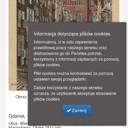
Informacja dotycząca plików cookies.
Informujemy, iż w celu zapewnienia
prawidłowej pracy naszego serwisu oraz
dostosowania go do Państwa potrzeb,
korzystamy z informacji zapisanych za pomocą
plików cookies.
Pliki cookies można kontrolować za pomocą
ustawień swojej przeglądarki.
Dalsze korzystanie z naszego serwisu
oznacza, że użytkownik akceptuje stosowanie
Obraz pochodzi z
ok. 1910 r.
Dodano: 2019-12-04 23:33
plików cookies.
Wyświetlono: 3273
Zamknij
Gdańsk, Ulica Mariacka
Ulica Mariacka (Frauengasse) z górującą bryłą kościoła
Mariackiego. Obieg 1911 rok.