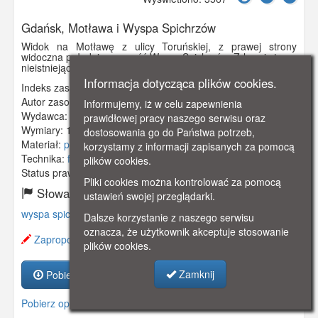
Gdańsk, Motława i Wyspa Spichrzów
Widok na Motławę z ulicy Toruńskiej, z prawej strony
widoczna południowa cześć Wyspy Spichrzów. Z lewej strony
nieistniejące zabudowania ulicy Lastadia.
Informacja dotycząca plików cookies.
Indeks zasobu:
GSP02665
Autor zasobu:
Jan Bułhak
Informujemy, iż w celu zapewnienia
Wydawca:
Książka i Wiedza
prawidłowej pracy naszego serwisu oraz
Wymiary:
140 x 90 mm
dostosowania go do Państwa potrzeb,
Materiał:
pocztówka
korzystamy z informacji zapisanych za pomocą
Technika:
fotografia czarno-biała
plików cookies.
Status prawny:
Użycie Niekomercyjne
Pliki cookies można kontrolować za pomocą
Słowa kluczowe:
ustawień swojej przeglądarki.
wyspa spichrzów
,
motława
,
Dalsze korzystanie z naszego serwisu
oznacza, że użytkownik akceptuje stosowanie
Zaproponuj zmianę opisu.
plików cookies.
Zamknij
Pobierz zasób
Pobierz opis