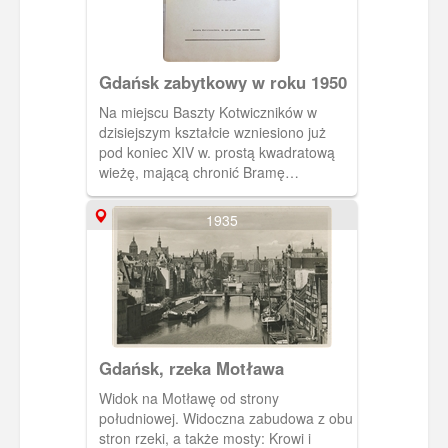
Gdańsk zabytkowy w roku 1950
Na miejscu Baszty Kotwiczników w
dzisiejszym kształcie wzniesiono już
pod koniec XIV w. prostą kwadratową
wieżę, mającą chronić Bramę
Kotwiczników, poprzez którą wiodła
droga ze śródmieścia Gdańska ku
1935
terenom stoczniowym na Starym
Przedmieściu. Grubość murów tej
budowli dowodzi, że początkowo
zamierzano wznieść basztę znacznie
wyższą, ale ostatecznie zrezygnowano
z takiego zamiaru.
Gdańsk, rzeka Motława
Widok na Motławę od strony
południowej. Widoczna zabudowa z obu
stron rzeki, a także mosty: Krowi i