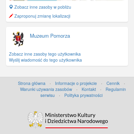
+
Zobacz inne zasoby w pobliżu
−
Zaproponuj zmianę lokalizacji
Muzeum Pomorza
Zobacz inne zasoby tego użytkownika
Wyślij wiadomość do tego użytkownika
Strona główna
·
Informacje o projekcie
·
Cennik
·
Warunki używania zasobów
·
Kontakt
·
Regulamin
serwisu
·
Polityka prywatności
©
OpenStreetMap
contributors.