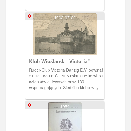
1903-07-26
Klub Wioślarski „Victoria”
Ruder-Club Victoria Danzig E.V. powstał
21.03.1880 r. W 1905 roku klub liczył 80
członków aktywnych oraz 139
wspomagających. Siedziba klubu w tym
okresie mieściła się na Motławie na
wysokości Placu Wintera.
1950