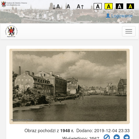
↓A
A
A↑
A
A
A
A
Logowanie
Togg
navig
Obraz pochodzi z
1948 r.
Dodano: 2019-12-04 23:33
Wyświetlono: 3567