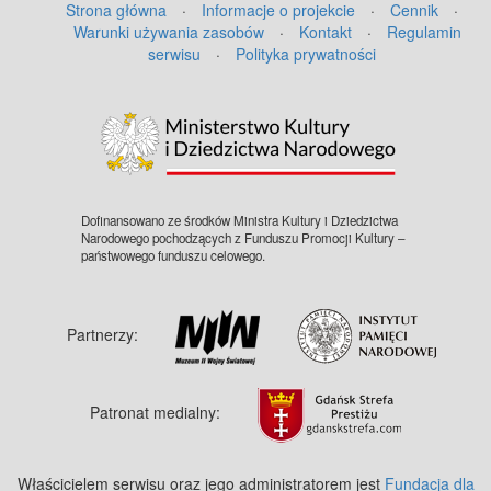
Strona główna
·
Informacje o projekcie
·
Cennik
·
Warunki używania zasobów
·
Kontakt
·
Regulamin
serwisu
·
Polityka prywatności
©
OpenStreetMap
contributors.
Dofinansowano ze środków Ministra Kultury i Dziedzictwa
Narodowego pochodzących z Funduszu Promocji Kultury –
państwowego funduszu celowego.
Partnerzy:
Patronat medialny:
Właścicielem serwisu oraz jego administratorem jest
Fundacja dla