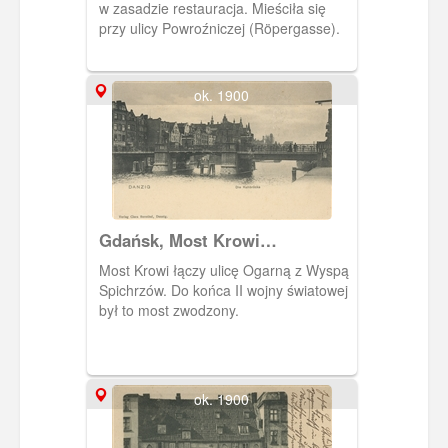
w zasadzie restauracja. Mieściła się
przy ulicy Powroźniczej (Röpergasse).
ok. 1900
Gdańsk, Most Krowi
(Kuhbrucke)
Most Krowi łączy ulicę Ogarną z Wyspą
Spichrzów. Do końca II wojny światowej
był to most zwodzony.
ok. 1900