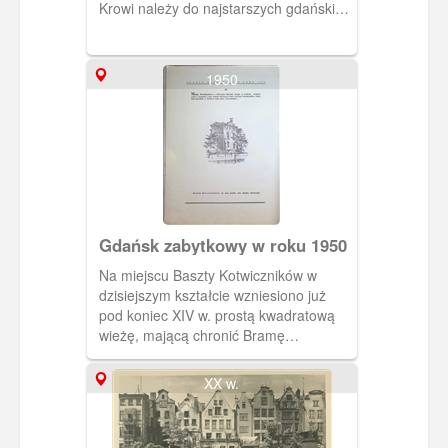
Krowi należy do najstarszych gdańskich
mostów. Przerzucono go przez Motławę
po raz pierwszy w latach 1378-1379
jako tzw. Kładkę Krowią, służącą
1950
głównie do przepędzenia tędy na
pastwiska (przed ubojem) stad bydła
należącego do gdańskich rzeźników.
Gdańsk zabytkowy w roku 1950
Na miejscu Baszty Kotwiczników w
dzisiejszym kształcie wzniesiono już
pod koniec XIV w. prostą kwadratową
wieżę, mającą chronić Bramę
Kotwiczników, poprzez którą wiodła
droga ze śródmieścia Gdańska ku
XX w.
terenom stoczniowym na Starym
Przedmieściu. Grubość murów tej
budowli dowodzi, że początkowo