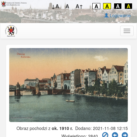
↓A
A
A↑
A
A
A
A
Logowanie
Togg
navig
Obraz pochodzi z
ok. 1910 r.
Dodano: 2021-11-08 12:15
Wyświetlono: 2840