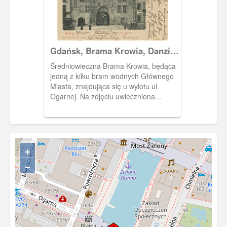
Gdańsk, Brama Krowia, Danzig
Das Kuhthor
Średniowieczna Brama Krowia, będąca
jedną z kilku bram wodnych Głównego
Miasta, znajdująca się u wylotu ul.
Ogarnej. Na zdjęciu uwieczniona
została brama z przed wyburzenia w
1905 r. Wybudowano wtedy nową,
neogotycką bramę w tym samym
miejscu. Nazwa pochodziła od drogi
pędzenia bydła ul. Ogarną na wyspę
+
spichrzów, do tamtejszej rzeźni. droga
−
ta wiodła przez tę bramę, a następnie
Most Krowi.