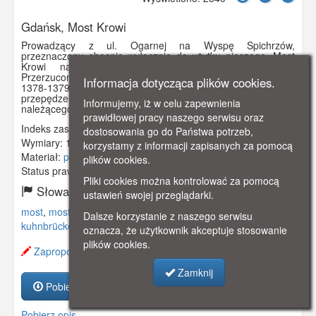
Gdańsk, Most Krowi
Prowadzący z ul. Ogarnej na Wyspę Spichrzów,
przeznaczony obecnie wyłącznie do użytku pieszego, Most
Krowi należy do najstarszych gdańskich mostów.
Przerzucono go przez Motławę po raz pierwszy w latach
Informacja dotycząca plików cookies.
1378-1379 jako tzw. Kładkę Krowią, służącą głównie do
przepędzenia tędy na pastwiska (przed ubojem) stad bydła
Informujemy, iż w celu zapewnienia
należącego do gdańskich rzeźników.
prawidłowej pracy naszego serwisu oraz
Indeks zasobu:
GSP03145
dostosowania go do Państwa potrzeb,
Wymiary:
140 x 90 mm
korzystamy z informacji zapisanych za pomocą
Materiał:
pocztówka
plików cookies.
Status prawny:
Użycie Niekomercyjne
Pliki cookies można kontrolować za pomocą
Słowa kluczowe:
ustawień swojej przeglądarki.
most
,
most krowi
,
motława
,
bydło
,
wyspa spichrzów
,
Dalsze korzystanie z naszego serwisu
kuhnbrücke
,
kuhbrucke
,
oznacza, że użytkownik akceptuje stosowanie
plików cookies.
Zaproponuj zmianę opisu.
Zamknij
Pobierz zasób
Pobierz opis