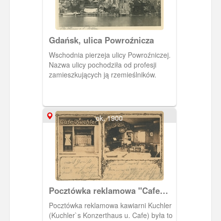
zamierzano wznieść basztę znacznie
wyższą, ale ostatecznie zrezygnowano
z takiego zamiaru.
Gdańsk, ulica Powroźnicza
Wschodnia pierzeja ulicy Powroźniczej.
Nazwa ulicy pochodziła od profesji
zamieszkujących ją rzemieślników.
ok. 1900
Pocztówka reklamowa "Cafe
Kuchler"
Pocztówka reklamowa kawiarni Kuchler
(Kuchler`s Konzerthaus u. Cafe) była to