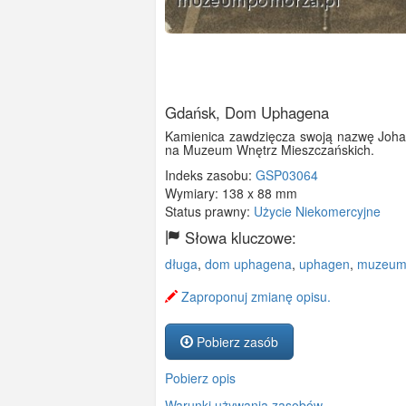
Gdańsk, Dom Uphagena
Kamienica zawdzięcza swoją nazwę Johan
na Muzeum Wnętrz Mieszczańskich.
Indeks zasobu:
GSP03064
Wymiary:
138 x 88 mm
Status prawny:
Użycie Niekomercyjne
Słowa kluczowe:
długa
,
dom uphagena
,
uphagen
,
muzeu
Zaproponuj zmianę opisu.
Pobierz zasób
Pobierz opis
Warunki używania zasobów.