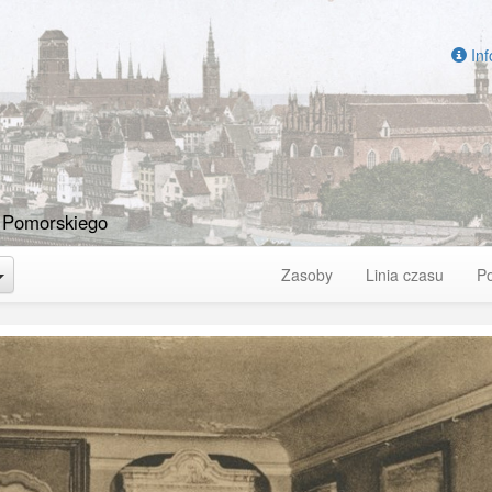
Inf
 Pomorskiego
Toggle Dropdown
Zasoby
Linia czasu
P