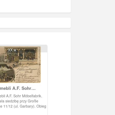
XX w.
mebli A.F. Sohr
rik
li A.F. Sohr Möbelfabrik.
 siedzibę przy Große
 11/12 (ul. Garbary). Obieg