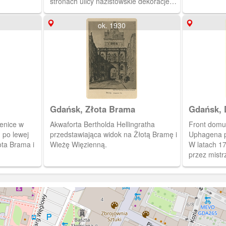
stronach ulicy nazistowskie dekoracje i
hitlerowskie flagi.
ok. 1930
Gdańsk, Złota Brama
Gdańsk,
ienice w
Akwaforta Bertholda Hellingratha
Front domu
 po lewej
przedstawiająca widok na Żłotą Bramę i
Uphagena po
ota Brama i
Wieżę Więzienną.
W latach 1
przez mist
Benjamina 
wykończeni
guldenów.