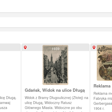
1939
Reklama 
Gdańsk, Widok na ulice Długą
Möbelfab
Reklama meb
licę Długą.
Widok z Bramy Długoulicznej (Złotej) na
Fabryka miała
tramwaj
ulicę Długą, Widoczny Ratusz
Gerbergasse
tusza
Głównego Miasta. Widoczne po obu
1904 r.