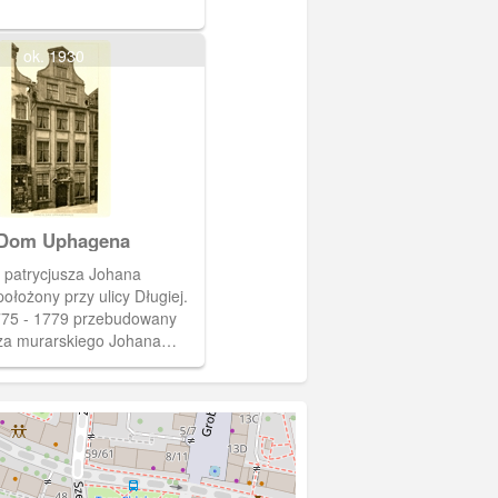
ok. 1930
 Dom Uphagena
 patrycjusza Johana
łożony przy ulicy Długiej.
775 - 1779 przebudowany
rza murarskiego Johana
Dreyera. Koszt przebudowy i
a wyniósł 275 000