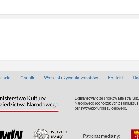
jekcie
·
Cennik
·
Warunki używania zasobów
·
Kontakt
·
Re
Dofinansowano ze środków Ministra Kultu
Narodowego pochodzących z Funduszu Pr
państwowego funduszu celowego.
Patronat medialny: