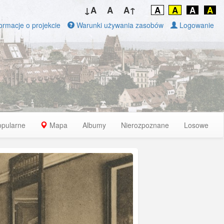
↓A
A
A↑
A
A
A
A
ormacje o projekcie
Warunki używania zasobów
Logowanie
opularne
Mapa
Albumy
Nierozpoznane
Losowe