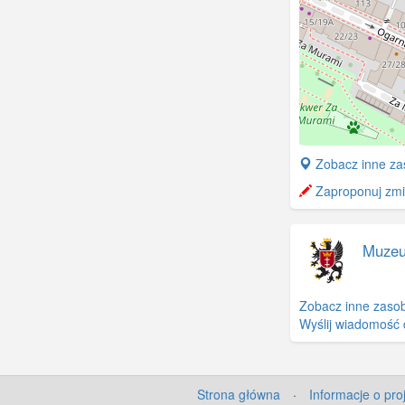
+
Zobacz inne za
−
Zaproponuj zmia
Muze
Zobacz inne zasob
Wyślij wiadomość 
Strona główna
·
Informacje o pro