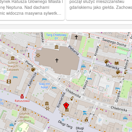
dynek Ratusza Głównego Miasta i
począł służyć mieszczaństwu
nnę Neptuna. Nad dachami
gdańskiemu jako giełda. Zachowa
nic widoczna masywna sylwetka
funkcję aż do 1945 r., kiedy legł 
ła Mariackiego. Fotografia
gruzach.
dzi z albumu "Danzig und
ung in Bildern".