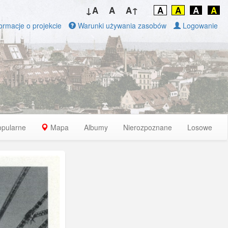
↓A
A
A↑
A
A
A
A
ormacje o projekcie
Warunki używania zasobów
Logowanie
opularne
Mapa
Albumy
Nierozpoznane
Losowe