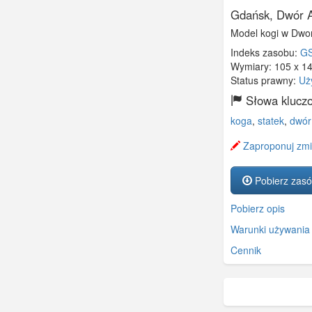
Gdańsk, Dwór A
Model kogi w Dwor
Indeks zasobu:
GS
Wymiary:
105 x 1
Status prawny:
Uż
Słowa klucz
koga
,
statek
,
dwór
Zaproponuj zmi
Pobierz zas
Pobierz opis
Warunki używania
Cennik