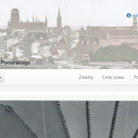
Inf
 Pomorskiego
Toggle Dropdown
Zasoby
Linia czasu
P