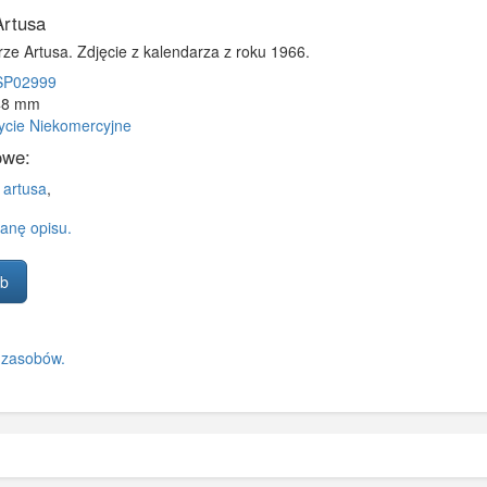
rtusa
ze Artusa. Zdjęcie z kalendarza z roku 1966.
P02999
48 mm
ycie Niekomercyjne
owe:
 artusa
,
anę opisu.
ób
 zasobów.