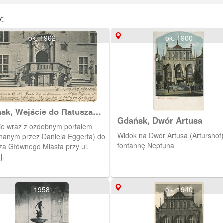
y:
ok. 1902
ok. 1900
sk, Wejście do Ratusza
Gdańsk, Dwór Artusa
nego Miasta, Danzig
ie wraz z ozdobnym portalem
austreppe
Widok na Dwór Artusa (Arturshof)
nanym przez Daniela Eggerta) do
fontannę Neptuna
za Głównego Miasta przy ul.
j.
1958
ok. 1940