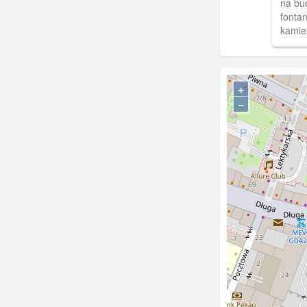
na bu
fonta
kamie
Kościo
pocho
Umgeb
+
−