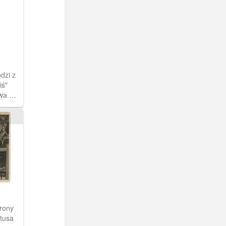
dzi z
iś"
twa M.
ńska.
rtusa