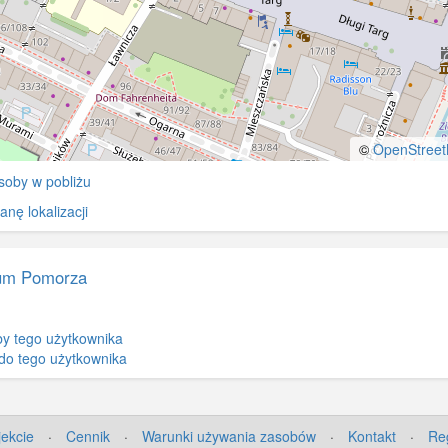
©
OpenStree
soby w pobliżu
nę lokalizacji
um Pomorza
y tego użytkownika
do tego użytkownika
jekcie
·
Cennik
·
Warunki używania zasobów
·
Kontakt
·
Re