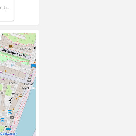
ł tę
w