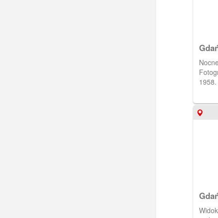
Gdań
Nocne
Fotog
1958.
Gdań
Mias
Widok