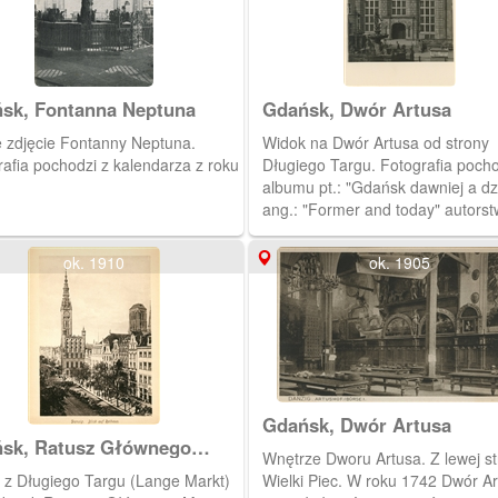
sk, Fontanna Neptuna
Gdańsk, Dwór Artusa
 zdjęcie Fontanny Neptuna.
Widok na Dwór Artusa od strony
rafia pochodzi z kalendarza z roku
Długiego Targu. Fotografia pocho
albumu pt.: "Gdańsk dawniej a dz
ang.: "Former and today" autors
Dobrzykowskiego. W kartonowej
kopercie w kolorze szałwiowej zieleni
ok. 1910
ok. 1905
jest 14 zdjęć przedwojennego i
powojennego, zruinowanego Gda
Napisy na okładce albumu są
wytłoczone i pozłocone.
Gdańsk, Dwór Artusa
sk, Ratusz Głównego
Wnętrze Dworu Artusa. Z lewej strony
ta
 z Długiego Targu (Lange Markt)
Wielki Piec. W roku 1742 Dwór A