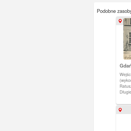
Podobne zasob
Gdań
Głów
Wejśc
Rath
(wyko
Ratus
Długie