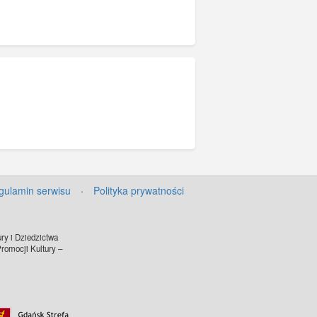
gulamin serwisu
·
Polityka prywatności
ry i Dziedzictwa
omocji Kultury –