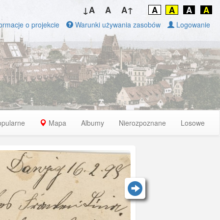
↓A
A
A↑
A
A
A
A
ormacje o projekcie
Warunki używania zasobów
Logowanie
opularne
Mapa
Albumy
Nierozpoznane
Losowe