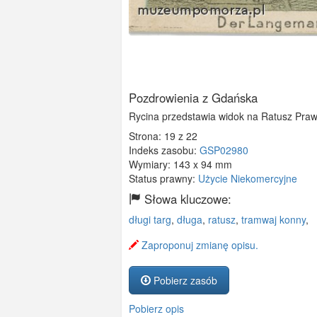
Pozdrowienia z Gdańska
Rycina przedstawia widok na Ratusz Praw
Strona: 19 z 22
Indeks zasobu:
GSP02980
Wymiary:
143 x 94 mm
Status prawny:
Użycie Niekomercyjne
Słowa kluczowe:
długi targ
,
długa
,
ratusz
,
tramwaj konny
,
Zaproponuj zmianę opisu.
Pobierz zasób
Pobierz opis