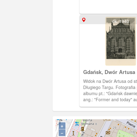
ok. 1940
Gdańsk, Dwór Artusa
Widok na Dwór Artusa od s
Długiego Targu. Fotografia
albumu pt.: "Gdańsk dawniej
ang.: "Former and today" a
Dobrzykowskiego. W karto
kopercie w kolorze szałwiowej zieleni
jest 14 zdjęć przedwojenneg
powojennego, zruinowaneg
+
Napisy na okładce albumu 
−
wytłoczone i pozłocone.