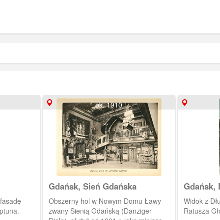
ok. 1910
Gdańsk, Sień Gdańska
Gdańsk, D
Głównego
 fasadę
Obszerny hol w Nowym Domu Ławy
Widok z Dł
ptuna.
zwany Sienią Gdańską (Danziger
Ratusza Gł