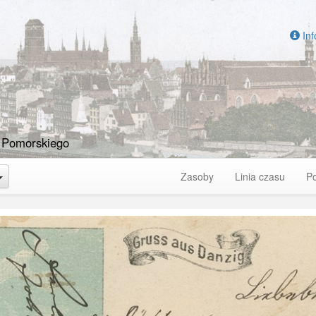
Inf
 Pomorskiego
Toggle Dropdown
Zasoby
Linia czasu
P