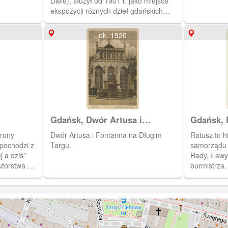
Diele), służył od 1901 r. jako miejsce
ekspozycji różnych dzieł gdańskich
rzemieślników, w sporej części
pochodzących z kolekcji Lessera
ok. 1920
Giełdzińskiego. Fotografia pochodzi z
albumu "Danzig und Umgebung in
Bildern".
Gdańsk, Dwór Artusa i
Gdańsk, 
Fontanna Neptuna
trony
Dwór Artusa i Fontanna na Długim
Ratusz to h
 pochodzi z
Targu.
samorządu 
 a dziś"
Rady, Ławy,
utorstwa M.
burmistrza.
nowej
o i
o Gdańska.
są