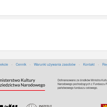
jekcie
·
Cennik
·
Warunki używania zasobów
·
Kontakt
·
Re
Dofinansowano ze środków Ministra Kultu
Narodowego pochodzących z Funduszu Pr
państwowego funduszu celowego.