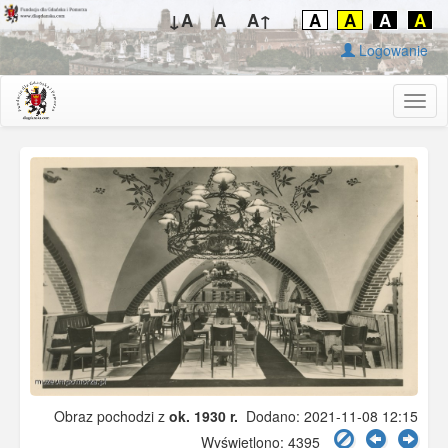
↓A
A
A↑
A
A
A
A
Logowanie
Togg
navig
Obraz pochodzi z
ok. 1930 r.
Dodano: 2021-11-08 12:15
Wyświetlono: 4395