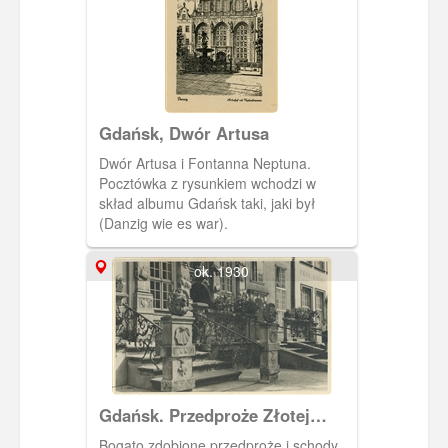
Gdańsk, Dwór Artusa
Dwór Artusa i Fontanna Neptuna.
Pocztówka z rysunkiem wchodzi w
skład albumu Gdańsk taki, jaki był
(Danzig wie es war).
ok. 1930
Gdańsk. Przedproże Złotej
Kamienicy
Bogato zdobione przedproże i schody