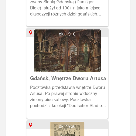
zwany Sienią Gdańską (Danziger
Diele), służył od 1901 r. jako miejsce
ekspozycji różnych dzieł gdańskich
rzemieślników, w sporej części
pochodzące kolekcji Lessera
Giełdzińskiego.
ok. 1910
Gdańsk, Wnętrze Dworu Artusa
Pocztówka przedstawia wnętrze Dworu
Artusa. Po prawej stronie widoczny
zielony piec kaflowy. Pocztówka
pochodzi z kolekcji "Deutscher Stadte"
wydawnictwa Kaphael Tuck & Sons z
Berlina.
ok. 1950