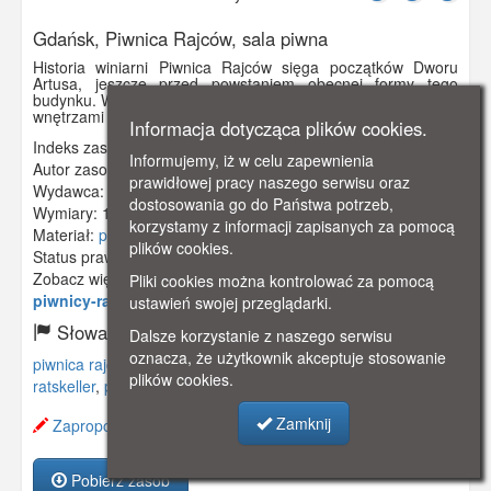
Gdańsk, Piwnica Rajców, sala piwna
Historia winiarni Piwnica Rajców sięga początków Dworu
Artusa, jeszcze przed powstaniem obecnej formy tego
budynku. W 1651 r. piwnica połączyła Ratusz Prawomiejski z
wnętrzami Dworu Artusa. Na fotografii sala piwna.
Informacja dotycząca plików cookies.
Indeks zasobu:
GSP02882
Informujemy, iż w celu zapewnienia
Autor zasobu:
E. Leitner, Berlin
prawidłowej pracy naszego serwisu oraz
Wydawca:
Echte Fotografie
dostosowania go do Państwa potrzeb,
Wymiary:
140 x 88 mm
korzystamy z informacji zapisanych za pomocą
Materiał:
pocztówka
plików cookies.
Status prawny:
Użycie Niekomercyjne
Zobacz więcej:
https://www.gdanskstrefa.com/w-
Pliki cookies można kontrolować za pomocą
piwnicy-rady-rajcow-obrazki-gdanskie/
ustawień swojej przeglądarki.
Słowa kluczowe:
Dalsze korzystanie z naszego serwisu
oznacza, że użytkownik akceptuje stosowanie
piwnica rajców
,
dwór artusa
,
restauracja
,
winiarnia
,
plików cookies.
ratskeller
,
piwiarnia
,
Zamknij
Zaproponuj zmianę opisu.
Pobierz zasób