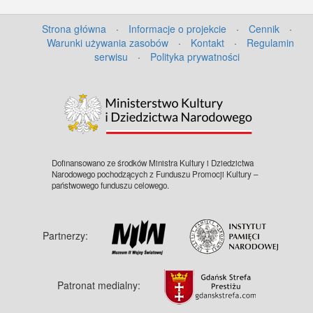
Strona główna
·
Informacje o projekcie
·
Cennik
·
Warunki używania zasobów
·
Kontakt
·
Regulamin
serwisu
·
Polityka prywatności
©
OpenStreetMap
contributors.
Dofinansowano ze środków Ministra Kultury i Dziedzictwa
Narodowego pochodzących z Funduszu Promocji Kultury –
państwowego funduszu celowego.
Partnerzy:
Patronat medialny: