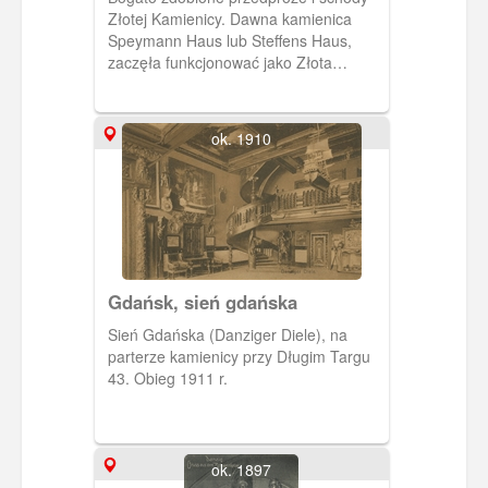
Złotej Kamienicy. Dawna kamienica
Speymann Haus lub Steffens Haus,
zaczęła funkcjonować jako Złota
Kamienica, w połowie lat 50-tych gdy
trwała jej rekonstrukcja, ze zniszczeń
wojennych.
ok. 1910
Gdańsk, sień gdańska
Sień Gdańska (Danziger Diele), na
parterze kamienicy przy Długim Targu
43. Obieg 1911 r.
ok. 1897