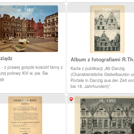
10 pocztówek, będących przedru
iejskiego i Szerokiej.
akwafort znanego malarza (zwią
ok. 1985
1901
z Gdańskiem) Bertholda Hellingra
ziądz
Album z fotografiami R.Th
Kuhna
- z prawej gotycki kościół farny z
Karta z publikacji „Alt-Danzig
szej połowy XIV w. pw. Św.
(Charakteristiche Giebelbauten u
aja
Portale in Danzig aus der Zeit vo
bis 18. Jahrhundert)”.
1902
ok. 1950