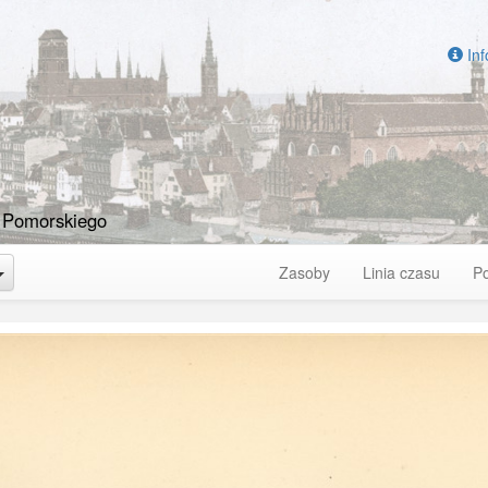
Inf
 Pomorskiego
Toggle Dropdown
Zasoby
Linia czasu
P