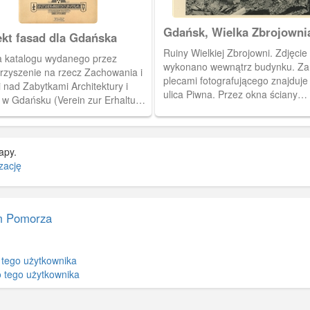
Gdańsk, Wielka Zbrojowni
ekt fasad dla Gdańska
Ruiny Wielkiej Zbrojowni. Zdjęcie
a katalogu wydanego przez
wykonano wewnątrz budynku. Za
rzyszenie na rzecz Zachowania i
plecami fotografującego znajduje 
 nad Zabytkami Architektury i
ulica Piwna. Przez okna ściany
i w Gdańsku (Verein zur Erhaltung
szczytowej widać fragmenty
flege der Bau- und
zniszczonego Targu Węglowego.
denkmäler in Danzig). Katalog
Fotografia pochodzi z albumu pt.:
stawia projekty gdańskich fasad
"Gdańsk dawniej a dziś" ang.: "F
apy.
zone na konkurs w 1902 r.
and today" autorstwa M.
zację
Dobrzykowskiego. W kartonowej
kopercie w kolorze szałwiowej zieleni
jest 14 zdjęć przedwojennego i
 Pomorza
powojennego, zruinowanego Gda
Napisy na okładce albumu są
wytłoczone i pozłocone.
 tego użytkownika
 tego użytkownika