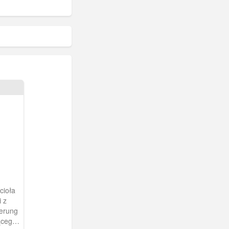
cioła
 z
ierung
ącego