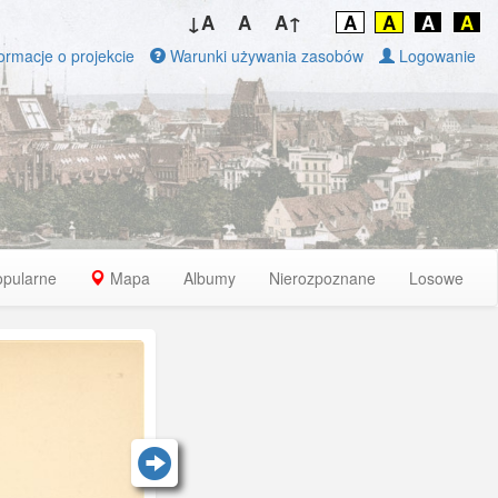
↓A
A
A↑
A
A
A
A
ormacje o projekcie
Warunki używania zasobów
Logowanie
opularne
Mapa
Albumy
Nierozpoznane
Losowe