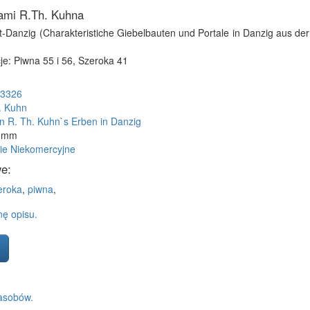
iami R.Th. Kuhna
Alt-Danzig (Charakteristiche Giebelbauten und Portale in Danzig aus der
e: Piwna 55 i 56, Szeroka 41
3326
. Kuhn
n R. Th. Kuhn`s Erben in Danzig
2 mm
ie Niekomercyjne
e:
eroka
,
piwna
,
ę opisu.
asobów.