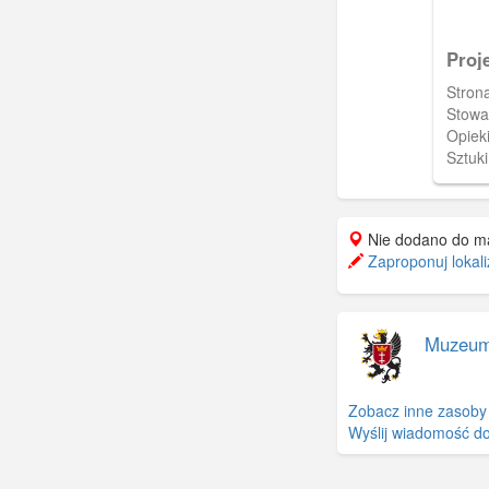
Proj
Stron
Stowa
Opieki
Sztuk
und P
Kunst
przed
Nie dodano do m
zgłos
Zaproponuj lokali
Muzeum
Zobacz inne zasoby
Wyślij wiadomość do