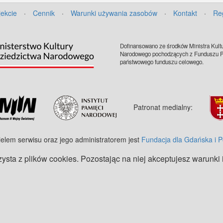
jekcie
·
Cennik
·
Warunki używania zasobów
·
Kontakt
·
Re
Dofinansowano ze środków Ministra Kultu
Narodowego pochodzących z Funduszu Pr
państwowego funduszu celowego.
Patronat medialny:
ielem serwisu oraz jego administratorem jest
Fundacja dla Gdańska i 
zysta z plików cookies. Pozostając na niej akceptujesz warunki