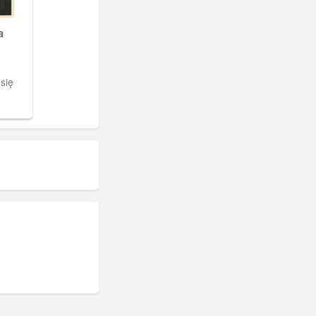
a
się
ormer
ńska.