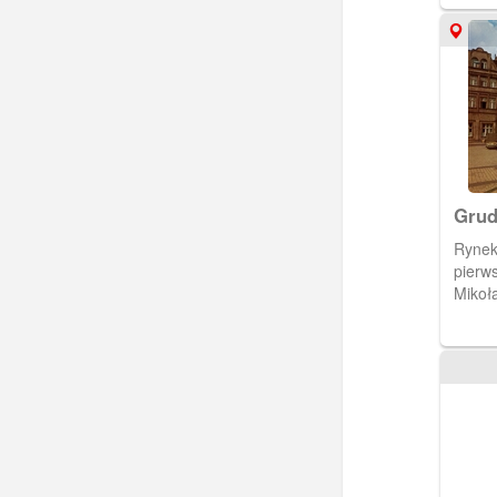
Starom
Grud
Rynek 
pierw
Mikoł