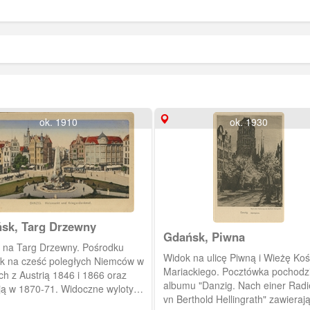
ok. 1910
ok. 1930
sk, Targ Drzewny
Gdańsk, Piwna
 na Targ Drzewny. Pośrodku
Widok na ulicę Piwną i Wieżę Koś
k na cześć poległych Niemców w
Mariackiego. Pocztówka pochodzi
ch z Austrią 1846 i 1866 oraz
albumu "Danzig. Nach einer Rad
ją w 1870-71. Widoczne wyloty
vn Berthold Hellingrath" zawieraj
od lewej) Kowalskiej, Podwala