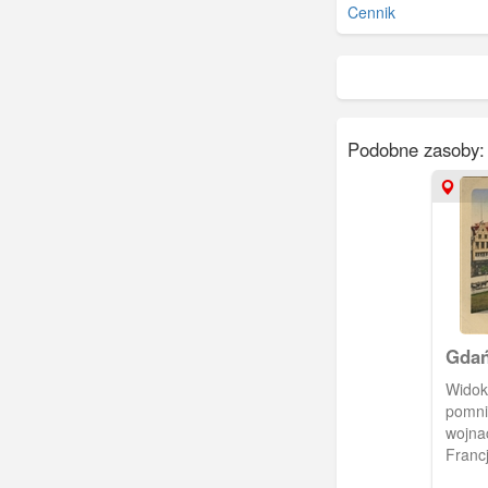
Cennik
Podobne zasoby:
Gdań
Widok
pomni
wojna
Franc
ulic (