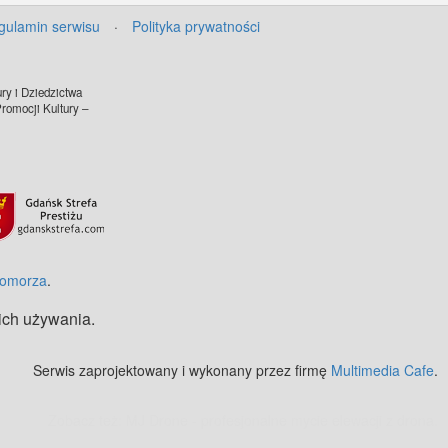
gulamin serwisu
·
Polityka prywatności
ry i Dziedzictwa
omocji Kultury –
Pomorza
.
 ich używania.
Serwis zaprojektowany i wykonany przez firmę
Multimedia Cafe
.
Zobacz też:
MJ Drone - profesjonalne mycie elewacji z drona
.