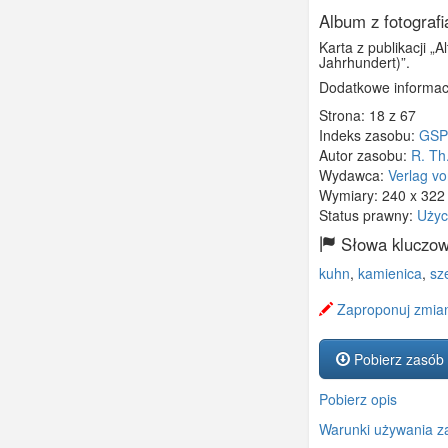
Album z fotograf
Karta z publikacji „
Jahrhundert)”.
Dodatkowe informacj
Strona: 18 z 67
Indeks zasobu:
GSP
Autor zasobu:
R. Th
Wydawca:
Verlag vo
Wymiary:
240 x 32
Status prawny:
Użyc
Słowa kluczow
kuhn
,
kamienica
,
sz
Zaproponuj zmian
Pobierz zasób
Pobierz opis
Warunki używania z