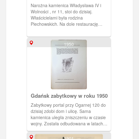
Piechowskich w Nowym Porcie
Narożna kamienica Władysława IV i
Wolności , nr 11, stoi do dzisiaj.
Właścicielami była rodzina
Piechowskich. Na dole restaurację
prowadził Teofil Piechowski. Obieg
1902 r.
1950
Gdańsk zabytkowy w roku 1950
Zabytkowy portal przy Ogarnej 120 do
dzisiaj zdobi dom i ulicę. Sama
kamienica uległa zniszczeniu w czasie
wojny. Została odbudowana w latach
50. XX wieku.
1901