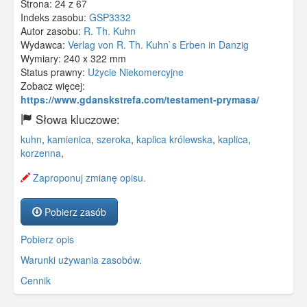
Strona: 24 z 67
Indeks zasobu:
GSP3332
Autor zasobu:
R. Th. Kuhn
Wydawca:
Verlag von R. Th. Kuhn`s Erben in Danzig
Wymiary:
240 x 322 mm
Status prawny:
Użycie Niekomercyjne
Zobacz więcej:
https://www.gdanskstrefa.com/testament-prymasa/
Słowa kluczowe:
kuhn
,
kamienica
,
szeroka
,
kaplica królewska
,
kaplica
,
korzenna
,
Zaproponuj zmianę opisu.
Pobierz zasób
Pobierz opis
Warunki używania zasobów.
Cennik