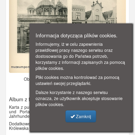
Informacja dotycząca plików cookies.
Informujemy, iż w celu zapewnienia
prawidłowej pracy naszego serwisu oraz
dostosowania go do Państwa potrzeb,
korzystamy z informacji zapisanych za pomocą
plików cookies.
Pliki cookies można kontrolować za pomocą
Obraz pochodzi z
1901 r.
Dodano: 2021-11-17 13:02
ustawień swojej przeglądarki.
Wyświetlono: 2539
Dalsze korzystanie z naszego serwisu
oznacza, że użytkownik akceptuje stosowanie
Album z fotografiami R.Th. Kuhna
plików cookies.
Karta z publikacji „Alt-Danzig (Charakteristiche Giebelbauten
und Portale in Danzig aus der Zeit vom 14. bis 18.
Jahrhundert)”.
Zamknij
Dodatkowe informacje: Korzenna 54, Szeroka 119,
Królewska Kaplica, Szeroka 16