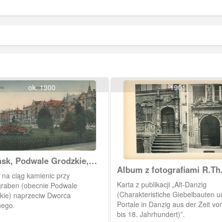
ok. 1900
1901
sk, Podwale Grodzkie,
Album z fotografiami R.Th
tgraben
 na ciąg kamienic przy
Kuhna
Karta z publikacji „Alt-Danzig
graben (obecnie Podwale
(Charakteristiche Giebelbauten u
kie) naprzeciw Dworca
Portale in Danzig aus der Zeit vo
ego.
bis 18. Jahrhundert)”.