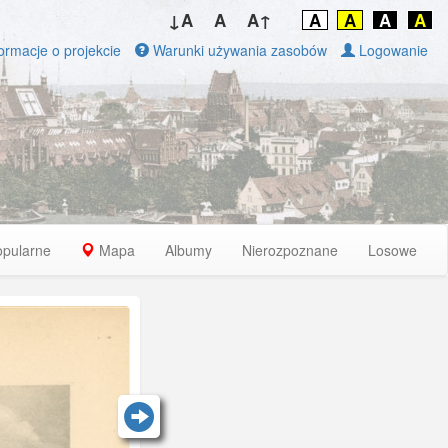
↓A
A
A↑
A
A
A
A
ormacje o projekcie
Warunki używania zasobów
Logowanie
opularne
Mapa
Albumy
Nierozpoznane
Losowe