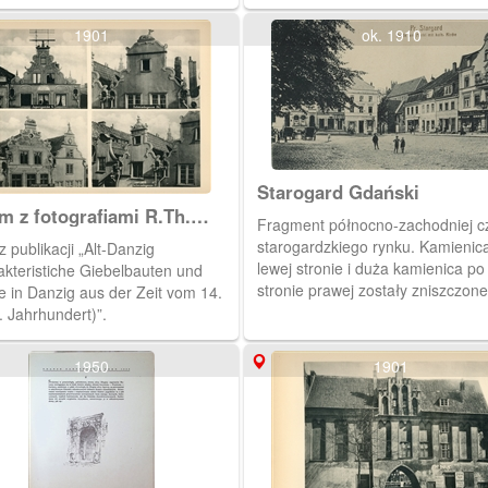
1901
ok. 1910
Starogard Gdański
m z fotografiami R.Th.
Fragment północno-zachodniej c
na
starogardzkiego rynku. Kamienic
z publikacji „Alt-Danzig
lewej stronie i duża kamienica po
akteristiche Giebelbauten und
stronie prawej zostały zniszczon
e in Danzig aus der Zeit vom 14.
1945 roku w wyniku działań woje
. Jahrhundert)”.
1950
1901