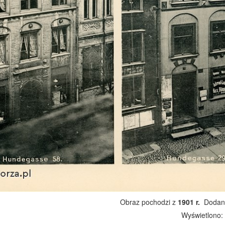
Obraz pochodzi z
1901 r.
Dodano
Wyświetlono: