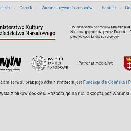
jekcie
·
Cennik
·
Warunki używania zasobów
·
Kontakt
·
Re
Dofinansowano ze środków Ministra Kultu
Narodowego pochodzących z Funduszu Pr
państwowego funduszu celowego.
Patronat medialny:
ielem serwisu oraz jego administratorem jest
Fundacja dla Gdańska i 
zysta z plików cookies. Pozostając na niej akceptujesz warunki