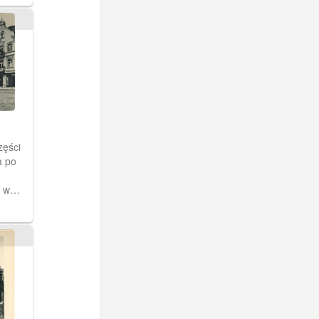
zęści
a po
e w
nnych.