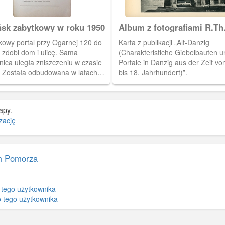
sk zabytkowy w roku 1950
Album z fotografiami R.Th
Kuhna
kowy portal przy Ogarnej 120 do
Karta z publikacji „Alt-Danzig
 zdobi dom i ulicę. Sama
(Charakteristiche Giebelbauten u
nica uległa zniszczeniu w czasie
Portale in Danzig aus der Zeit vo
. Została odbudowana w latach
bis 18. Jahrhundert)”.
X wieku.
apy.
zację
 Pomorza
 tego użytkownika
 tego użytkownika