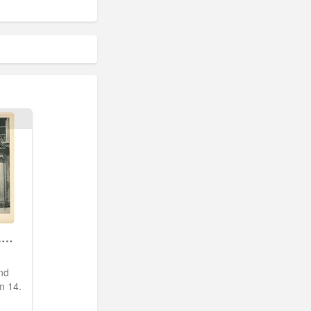
.
nd
m 14.