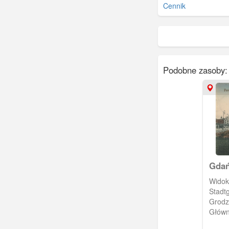
Cennik
Podobne zasoby:
Gdań
Stad
Widok
Stadt
Grodz
Główn