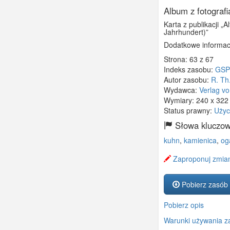
Album z fotograf
Karta z publikacji „
Jahrhundert)”
Dodatkowe informac
Strona: 63 z 67
Indeks zasobu:
GSP
Autor zasobu:
R. Th
Wydawca:
Verlag vo
Wymiary:
240 x 32
Status prawny:
Użyc
Słowa kluczow
kuhn
,
kamienica
,
og
Zaproponuj zmian
Pobierz zasób
Pobierz opis
Warunki używania z