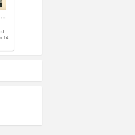
.
nd
m 14.