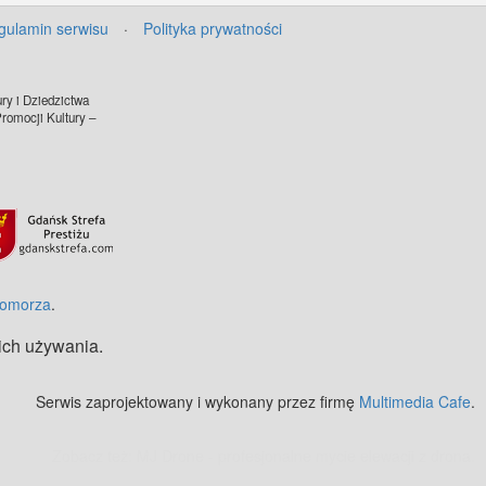
gulamin serwisu
·
Polityka prywatności
ry i Dziedzictwa
omocji Kultury –
Pomorza
.
 ich używania.
Serwis zaprojektowany i wykonany przez firmę
Multimedia Cafe
.
Zobacz też:
MJ Drone - profesjonalne mycie elewacji z drona
.