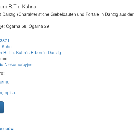
iami R.Th. Kuhna
Alt-Danzig (Charakteristiche Giebelbauten und Portale in Danzig aus der
je: Ogarna 58, Ogarna 29
3371
. Kuhn
n R. Th. Kuhn`s Erben in Danzig
2 mm
ie Niekomercyjne
e:
arna
,
ę opisu.
asobów.