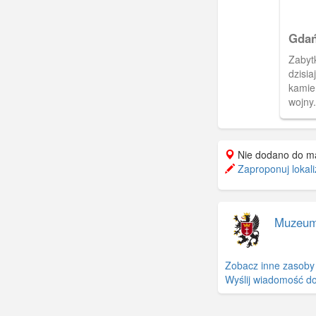
Gdań
Zabyt
dzisiaj
kamie
wojny
50. X
Nie dodano do m
Zaproponuj lokali
Muzeum
Zobacz inne zasoby
Wyślij wiadomość do