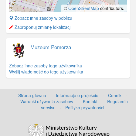
©
OpenStreetMap
contributors.
+
Zobacz inne zasoby w pobliżu
−
Zaproponuj zmianę lokalizacji
Muzeum Pomorza
Zobacz inne zasoby tego użytkownika
Wyślij wiadomość do tego użytkownika
Strona główna
·
Informacje o projekcie
·
Cennik
·
Warunki używania zasobów
·
Kontakt
·
Regulamin
serwisu
·
Polityka prywatności
©
OpenStreetMap
contributors.