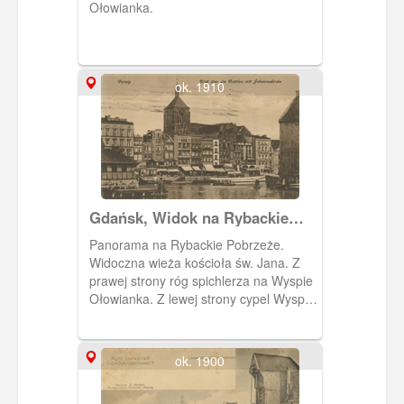
Ołowianka.
ok. 1910
Gdańsk, Widok na Rybackie
Pobrzeże i kościół św. Jana
Panorama na Rybackie Pobrzeże.
Widoczna wieża kościoła św. Jana. Z
prawej strony róg spichlerza na Wyspie
Ołowianka. Z lewej strony cypel Wyspy
Spichrzów. Widoczny prom kursujący z
Rybackiego Pobrzeża na Ołowiankę.
ok. 1900