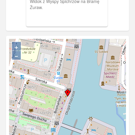
Widok z Wyspy Spichrzów na Bramę
Żuraw.
+
−