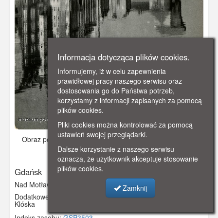
Informacja dotycząca plików cookies.
Informujemy, iż w celu zapewnienia
prawidłowej pracy naszego serwisu oraz
dostosowania go do Państwa potrzeb,
korzystamy z informacji zapisanych za pomocą
plików cookies.
Pliki cookies można kontrolować za pomocą
ustawień swojej przeglądarki.
Obraz pochodzi z
1965-08-04.
Dodano: 2022-09-23 22:52
Dalsze korzystanie z naszego serwisu
Wyświetlono: 2205
oznacza, że użytkownik akceptuje stosowanie
plików cookies.
Gdańsk
Nad Motławą. Widok w kierunku Żurawia i Bramy Mariackiej
Zamknij
Dodatkowe informacje: Pocztówka wysłana do Salomei
Klóska
Indeks zasobu:
GSP3503