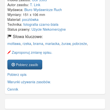
Autor zasobu:
T. Link
Wydawca:
Biuro Wydawnicze Ruch
Wymiary:
151 x 106 mm
Materiał:
pocztówka
Technika:
fotografia czarno-biała
Status prawny:
Użycie Niekomercyjne
Słowa kluczowe:
motława
,
rzeka
,
brama
,
mariacka
,
żuraw
,
pobrzeże
,
Zaproponuj zmianę opisu.
Pobierz zasób
Pobierz opis
Warunki używania zasobów.
Cennik