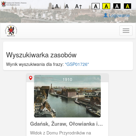
↓A
A
A↑
A
A
A
A
Logowanie
Togg
navig
Wyszukiwarka zasobów
Wynik wyszukiwania dla frazy:
"GSP01726"
1910
Gdańsk, Żuraw, Ołowianka i
Wyspa Spichrzów
Widok z Domu Przyrodników na