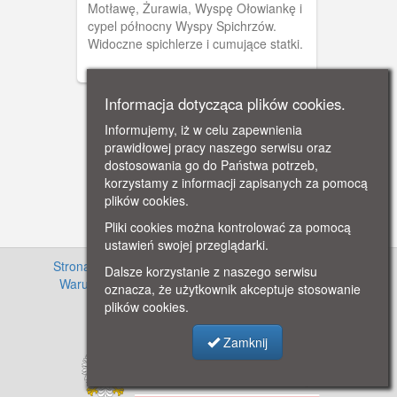
Motławę, Żurawia, Wyspę Ołowiankę i
cypel północny Wyspy Spichrzów.
Widoczne spichlerze i cumujące statki.
Informacja dotycząca plików cookies.
Informujemy, iż w celu zapewnienia
prawidłowej pracy naszego serwisu oraz
dostosowania go do Państwa potrzeb,
korzystamy z informacji zapisanych za pomocą
plików cookies.
Pliki cookies można kontrolować za pomocą
ustawień swojej przeglądarki.
Strona główna
·
Informacje o projekcie
·
Cennik
·
Dalsze korzystanie z naszego serwisu
Warunki używania zasobów
·
Kontakt
·
Regulamin
oznacza, że użytkownik akceptuje stosowanie
serwisu
·
Polityka prywatności
plików cookies.
Zamknij