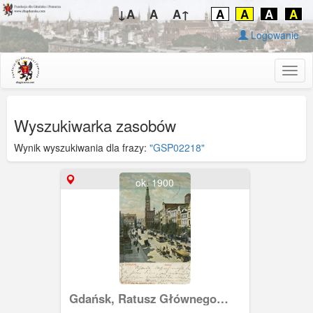
↓A
A
A↑
A
A
A
A
Logowanie
Togg
navig
Wyszukiwarka zasobów
Wynik wyszukiwania dla frazy:
"GSP02218"
ok. 1900
Gdańsk, Ratusz Głównego
Miasta