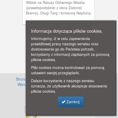
Widok na Ratusz Głównego Miasta
(prawdopodobnie z okna Zielonej
Bramy), Długi Targ i fontannę Neptuna.
Informacja dotycząca plików cookies.
Informujemy, iż w celu zapewnienia
prawidłowej pracy naszego serwisu oraz
dostosowania go do Państwa potrzeb,
korzystamy z informacji zapisanych za pomocą
plików cookies.
Pliki cookies można kontrolować za pomocą
ustawień swojej przeglądarki.
Strona główna
·
Informacje o projekcie
·
Cennik
·
Dalsze korzystanie z naszego serwisu
Warunki używania zasobów
·
Kontakt
·
Regulamin
oznacza, że użytkownik akceptuje stosowanie
serwisu
·
Polityka prywatności
plików cookies.
Zamknij