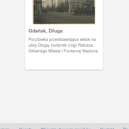
Gdańsk, Długa
Pocztówka przedstawiająca widok na
ulicę Długą, budynek (róg) Ratusza
Głównego Miasta i Fontannę Neptuna.