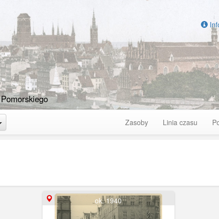
Inf
 Pomorskiego
Toggle Dropdown
Zasoby
Linia czasu
P
ok. 1940