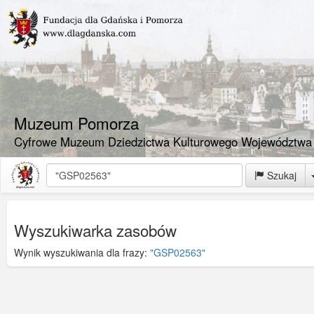
Muzeum Pomorza
Cyfrowe Muzeum Dziedzictwa Kulturowego Województwa
Szukaj
Wyszukiwarka zasobów
Wynik wyszukiwania dla frazy:
"GSP02563"