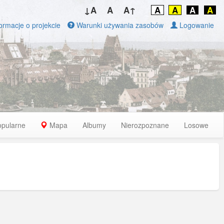
↓A
A
A↑
A
A
A
A
ormacje o projekcie
Warunki używania zasobów
Logowanie
opularne
Mapa
Albumy
Nierozpoznane
Losowe