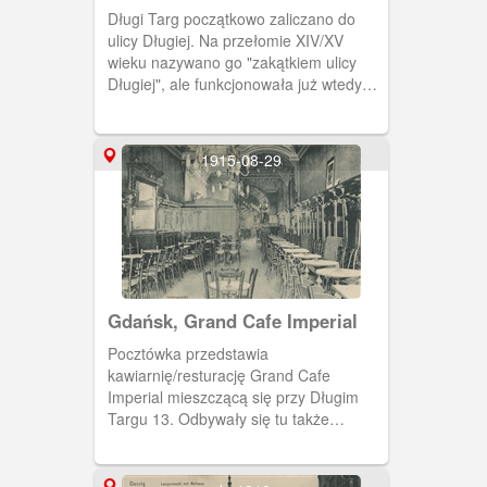
Długi Targ początkowo zaliczano do
ulicy Długiej. Na przełomie XIV/XV
wieku nazywano go "zakątkiem ulicy
Długiej", ale funkcjonowała już wtedy
również nazwa Targ.
1915-08-29
Gdańsk, Grand Cafe Imperial
Pocztówka przedstawia
kawiarnię/resturację Grand Cafe
Imperial mieszczącą się przy Długim
Targu 13. Odbywały się tu także
koncerty.