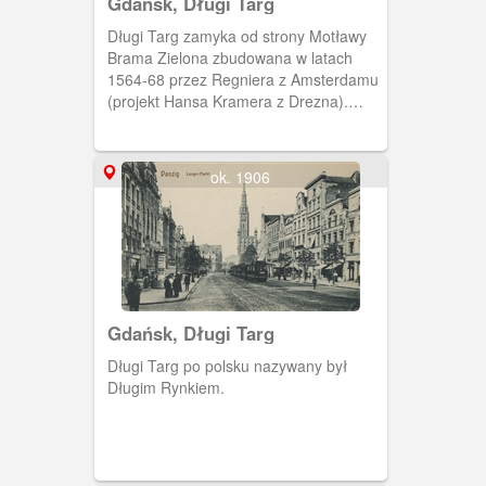
Gdańsk, Długi Targ
Długi Targ zamyka od strony Motławy
Brama Zielona zbudowana w latach
1564-68 przez Regniera z Amsterdamu
(projekt Hansa Kramera z Drezna).
Wcześniej stał tu most i brama, zwana
Domem Mostowym (1357 r.) lub Bramą
Kogi (1378 r.)
ok. 1906
Gdańsk, Długi Targ
Długi Targ po polsku nazywany był
Długim Rynkiem.