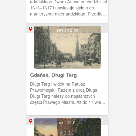
gdańskiego Dworu Artusa pochodzi z lat
1616–1617 i nawiązuje stylem do
manieryzmu niderlandzkiego. Przedtem
istniały w tym samym miejscu dwie
wcześniejsze wersje obiektu o formach
1916-10-29
średniowiecznych.
Gdańsk, Długi Targ
Długi Targ i widok na Ratusz
Prawomiejski. Razem z ulicą Długą
Długi Targ należy do najstarszych
części Prawego Miasta. Aż do 17 wieku
funkcjonowały pod wspólną nazwą
Langgasse (uliczka Długa).
ok. 1910