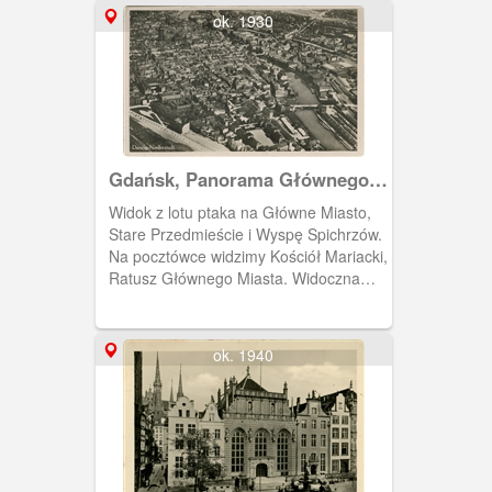
ok. 1930
Gdańsk, Panorama Głównego
Miasta i Starego Przedmieścia
Widok z lotu ptaka na Główne Miasto,
Stare Przedmieście i Wyspę Spichrzów.
Na pocztówce widzimy Kościół Mariacki,
Ratusz Głównego Miasta. Widoczna
ciasna zabudowa. Z prawej strony
rozciąga się Wyspa Spichrzów. W dolnej
części widoczne kościoły Starego
ok. 1940
Przedmieścia. Zdjęcie: Luftaufnahmen
Aerokartographisches Institut A.G.,
Breslau fur die Danziger Neuesten
Nachrichten