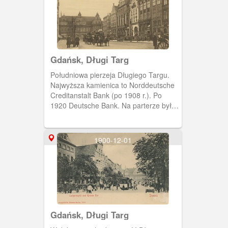
Gdańsk, Długi Targ
Południowa pierzeja Długiego Targu.
Najwyższa kamienica to Norddeutsche
Creditanstalt Bank (po 1908 r.). Po
1920 Deutsche Bank. Na parterze była
sala obsługi, w piwnicy skarbiec, a na
piętrach pokoje wynajmowane firmom i
instytucjom.
1900-12-01
Gdańsk, Długi Targ