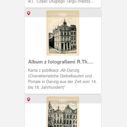
w.) . Część Długiego Targu między
ratuszem a Studnią Neptuna nazywano
w 1653 roku Ferkelmarkt (Prosięcy Targ
1901
- nazwa ironiczna).
Album z fotografiami R.Th.
Kuhna
Karta z publikacji „Alt-Danzig
(Charakteristiche Giebelbauten und
Portale in Danzig aus der Zeit vom 14.
bis 18. Jahrhundert)”
1901