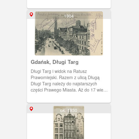
1904
Gdańsk, Długi Targ
Długi Targ i widok na Ratusz
Prawomiejski. Razem z ulicą Długą
Długi Targ należy do najstarszych
części Prawego Miasta. Aż do 17 wieku
funkcjonowały pod wspólną nazwą
Langgasse (uliczka Długa).
ok. 1930