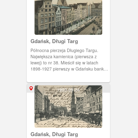
Gdańsk, Długi Targ
Północna pierzeja Długiego Targu.
Największa kamienica (pierwsza z
lewej) to nr 38. Mieścił się w latach
1898-1927 pierwszy w Gdańsku bank
będący własnością żydowską. Należał
do spółki adwokata Alberta Meyera,
radcy miejskiego i konsula Hiszpanii,
1903-09-24
oraz bankiera Alberta Gelhorna. W
głębi Dom Angielski.
Gdańsk, Długi Targ