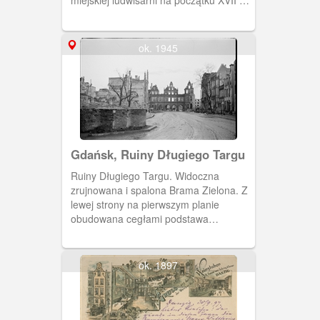
Znajduje się w najbardziej
reprezentacyjnej części Głównego
Miasta, w pobliżu Dworu Artusa i
ok. 1945
Ratusza Głównego Miasta.
Gdańsk, Ruiny Długiego Targu
Ruiny Długiego Targu. Widoczna
zrujnowana i spalona Brama Zielona. Z
lewej strony na pierwszym planie
obudowana cegłami podstawa
Fontanny Neptuna.
ok. 1897