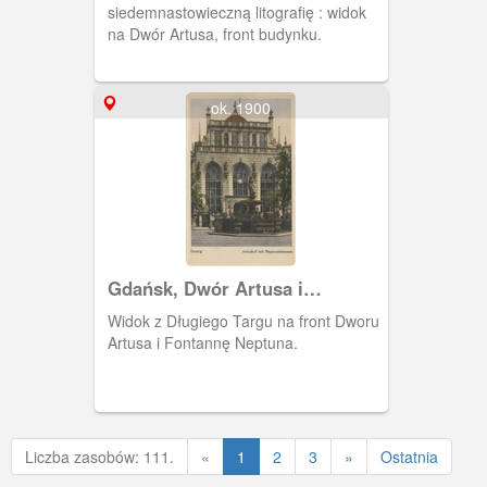
siedemnastowieczną litografię : widok
na Dwór Artusa, front budynku.
ok. 1900
Gdańsk, Dwór Artusa i
Fontanna Neptuna
Widok z Długiego Targu na front Dworu
Artusa i Fontannę Neptuna.
Poprzednia
Liczba zasobów: 111.
«
1
2
3
»
Ostatnia