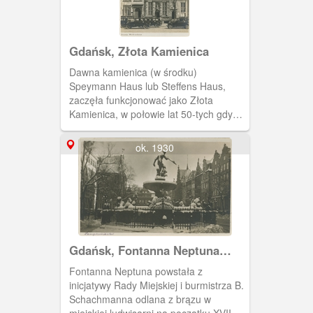
Gdańsk, Złota Kamienica
Dawna kamienica (w środku)
Speymann Haus lub Steffens Haus,
zaczęła funkcjonować jako Złota
Kamienica, w połowie lat 50-tych gdy
trwałą jej rekonstrukcja, ze zniszczeń
wojennych.
ok. 1930
Gdańsk, Fontanna Neptuna
zimą
Fontanna Neptuna powstała z
inicjatywy Rady Miejskiej i burmistrza B.
Schachmanna odlana z brązu w
miejskiej ludwisarni na początku XVII w.