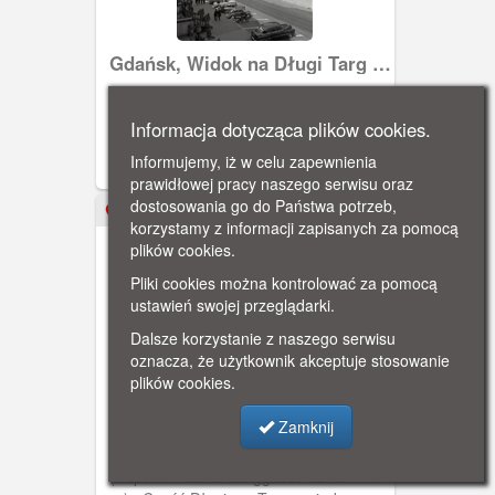
Gdańsk, Widok na Długi Targ w
stronę ratusza
Widok z Długiego Targu na budynek
Ratusza Głównego Miasta i fontannę
Informacja dotycząca plików cookies.
Neptuna. Nad dachami kamienic
Informujemy, iż w celu zapewnienia
widoczna masywna sylwetka Kościoła
prawidłowej pracy naszego serwisu oraz
Mariackiego. Poniżej samochody.
dostosowania go do Państwa potrzeb,
ok. 1940
korzystamy z informacji zapisanych za pomocą
plików cookies.
Pliki cookies można kontrolować za pomocą
ustawień swojej przeglądarki.
Dalsze korzystanie z naszego serwisu
oznacza, że użytkownik akceptuje stosowanie
plików cookies.
Gdańsk, Widok na Zieloną
Bramę od strony Długiego
Zamknij
Długi Targ razem z ulicą Długą należy
Targu
do najstarszych części Prawego Miasta
(wspólna nazwa Langgasse aż do XVII