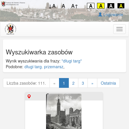
↓A
A
A↑
A
A
A
A
Logowanie
Togg
navig
Wyszukiwarka zasobów
Wynik wyszukiwania dla frazy:
"długi targ"
Podobne:
długi targ. przemarsz
,
Poprzednia
Liczba zasobów: 111.
«
1
2
3
»
Ostatnia
ok. 1962