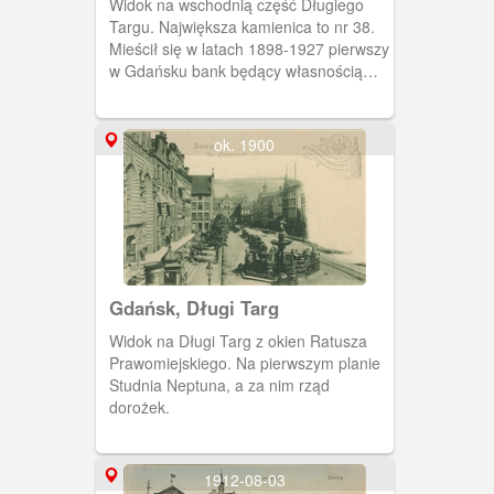
Widok na wschodnią część Długiego
Targu. Największa kamienica to nr 38.
Mieścił się w latach 1898-1927 pierwszy
w Gdańsku bank będący własnością
żydowską. Należał do spółki adwokata
Alberta Meyera, radcy miejskiego i
konsula Hiszpanii, oraz bankiera Alberta
ok. 1900
Gelhorna.
Gdańsk, Długi Targ
Widok na Długi Targ z okien Ratusza
Prawomiejskiego. Na pierwszym planie
Studnia Neptuna, a za nim rząd
dorożek.
1912-08-03