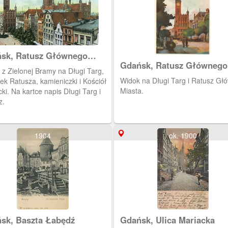
sk, Ratusz Głównego
Gdańsk, Ratusz Głównego
ta i kościół Mariacki
 z Zielonej Bramy na Długi Targ,
Miasta
Widok na Długi Targ i Ratusz Gł
ek Ratusza, kamieniczki i Kościół
Miasta.
ki. Na kartce napis Długi Targ i
z.
1904
ok. 1900
sk, Baszta Łabędź
Gdańsk, Ulica Mariacka