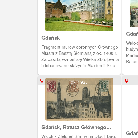
Gdań
Gdańsk
Mias
Widok
Fragment murów obronnych Głównego
budyn
Miasta z Basztą Słomianą z ok. 1400 r.
Mariac
Za basztą wznosi się Wielka Zbrojownia
Ratus
i dobudowane skrzydło Akademii Sztuk
Pięknych.
ok. 1925
Gdańsk, Ratusz Głównego
Miasta i kościół Mariacki
Gdań
Widok z Zielonej Bramy na Długi Targ,