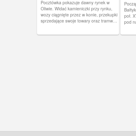
Danz
Pocztówka pokazuje dawny rynek w
Początki
Oliwie. Widać kamieniczki przy rynku,
Bałtyk
wozy ciągnięte przez w konie, przekupki
poł. X
sprzedające swoje towary oraz tramwaj.
pod n
W głębi Wzgórze Pachołek (100, 8 m
nastę
wysokości) z charakterystyczną
Obiekt
murowaną neogotycką wieżą widokową
załog
ufundowaną przez cesarza Wilhelma I
do gd
w 1882 r.
spełni
znajdo
Obecn
zdjęci
otrzy
barok
pioru
kamie
komendanta. W t
dla ż
pobliż
międz
od 192