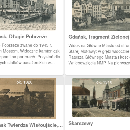
sk, Długie Pobrzeże
Gdańsk, fragment Zielonej
Bramy, Danzig Partie am
e Pobrzeże zwane do 1945 r.
Widok na Główne Miasto od stro
Grünen Tor
m Mostem. Widoczne kamieniczki
Starej Motławy: w głębi widoczne
epami na parterach. Przystań dla
Ratusza Głównego Miasta i kości
asażerskich w
Wniebowzięcia NMP. Na pierwsz
żu Żurawia. Widoczna
planie kamieniczki znajdujące się
kterystyczna wieżyczka Domu
wzdłuż nabrzeża Motławy, po pr
zystwa Przyrodniczego obok
strony fragment Zielonej Bramy w
ok. 1920
ok. 1910
 Mariackiej.
Zielonym Mostem.
Skarszewy
sk Twierdza Wisłoujście,