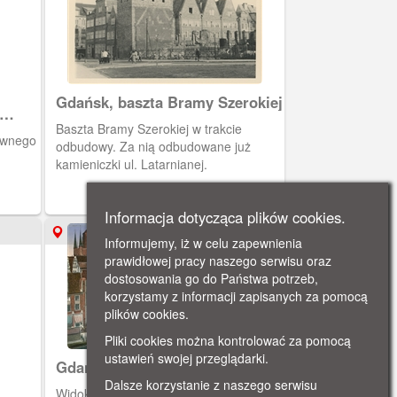
Gdańsk, baszta Bramy Szerokiej
Baszta Bramy Szerokiej w trakcie
ównego
odbudowy. Za nią odbudowane już
kamieniczki ul. Latarnianej.
Informacja dotycząca plików cookies.
ok. 1900
Informujemy, iż w celu zapewnienia
prawidłowej pracy naszego serwisu oraz
dostosowania go do Państwa potrzeb,
korzystamy z informacji zapisanych za pomocą
plików cookies.
Pliki cookies można kontrolować za pomocą
ustawień swojej przeglądarki.
Gdańsk, Długie Pobrzeże
Dalsze korzystanie z naszego serwisu
Widok na Długie Pobrzeże i Motławę.