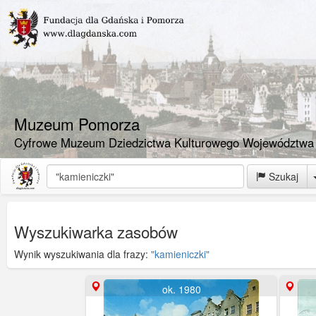
Muzeum Pomorza
Cyfrowe Muzeum Dziedzictwa Kulturowego Województwa
Szukaj
Wyszukiwarka zasobów
Wynik wyszukiwania dla frazy:
"kamieniczki"
ok. 1980