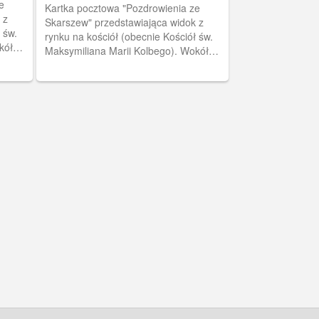
e
Kartka pocztowa "Pozdrowienia ze
 z
Skarszew" przedstawiająca widok z
 św.
rynku na kościół (obecnie Kościół św.
kół
Maksymiliana Marii Kolbego). Wokół
ryneczku znajdują się niskie
kamieniczki.