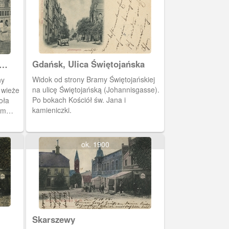
Gdańsk, Ulica Świętojańska
Widok od strony Bramy Świętojańskiej
ny
na ulicę Świętojańską (Johannisgasse).
 wieże
Po bokach Kościół św. Jana i
oła
kamieniczki.
ym
awej
raz z
ok. 1900
Skarszewy