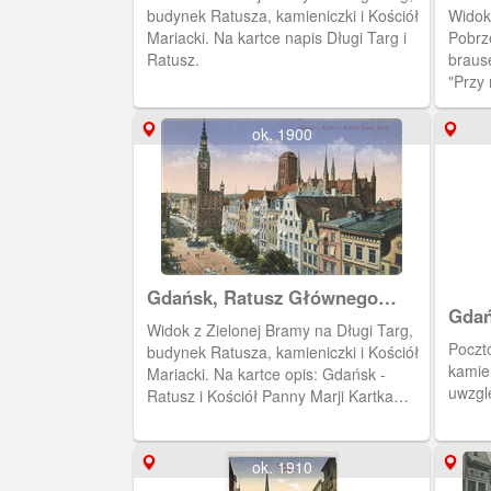
budynek Ratusza, kamieniczki i Kościół
Widok
Mariacki. Na kartce napis Długi Targ i
Pobrz
Ratusz.
braus
"Przy 
ok. 1900
Gdańsk, Ratusz Głównego
Gdańs
Miasta
Widok z Zielonej Bramy na Długi Targ,
Dług
Poczt
budynek Ratusza, kamieniczki i Kościół
kamie
Mariacki. Na kartce opis: Gdańsk -
uwzgl
Ratusz i Kościół Panny Marji Kartka
pochodzi z albumu złożonego przez R.
Czarlińskiego. Album zawiera 11 kartek
pocztowych wydanych przez
ok. 1910
wydawnictwo Stengel &Co., G.m.b.H,