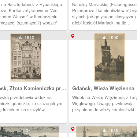
 na Basztę łabędź z Rybackiego
Na ulicy Mariackiej (Frauengasse
eża. Kartka zatytułowana "Am
Przedproża i kamieniczki w różny
enden Wasser" w tłumaczeniu
stylach (od gotyku po klasycyzm)
ryczącej (szumiącej?) wodzie".
głębi Kościół Mariacki na tle
rozświetlonego nieba przez zach
Słońce.
ok. 1910
ok. 1900
k, Złota Kamieniczka przy
Gdańsk, Wieża Więzienna
im Targu
ówka przedstawia widok na
Widok na Wieżę Więzienną z Tar
niczki gdańskie, ze szczególnym
Węglowego. Uwagę przykuwają
ędnieniem ich szczytów.
przytulone do wieży kamieniczki.
1907
ok. 1910