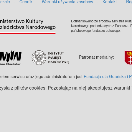
jekcie
·
Cennik
·
Warunki używania zasobów
·
Kontakt
·
Re
Dofinansowano ze środków Ministra Kultu
Narodowego pochodzących z Funduszu Pr
państwowego funduszu celowego.
Patronat medialny:
ielem serwisu oraz jego administratorem jest
Fundacja dla Gdańska i 
zysta z plików cookies. Pozostając na niej akceptujesz warunki