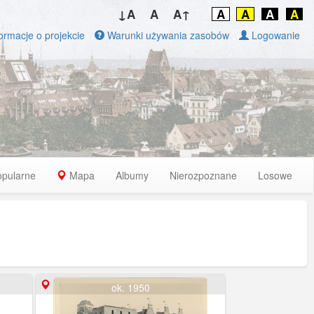
↓A
A
A↑
A
A
A
A
ormacje o projekcie
Warunki używania zasobów
Logowanie
opularne
Mapa
Albumy
Nierozpoznane
Losowe
ok. 1950