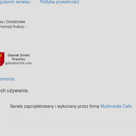
gulamin serwisu
·
Polityka prywatności
ry i Dziedzictwa
omocji Kultury –
Pomorza
.
 ich używania.
Serwis zaprojektowany i wykonany przez firmę
Multimedia Cafe
.
Zobacz też:
MJ Drone - profesjonalne mycie elewacji z drona
.