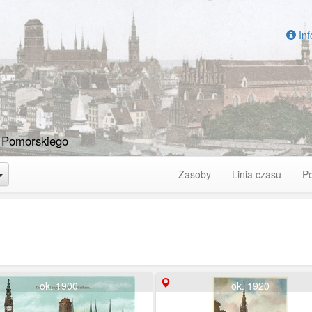
Inf
 Pomorskiego
Toggle Dropdown
Zasoby
Linia czasu
P
ok. 1900
ok. 1920