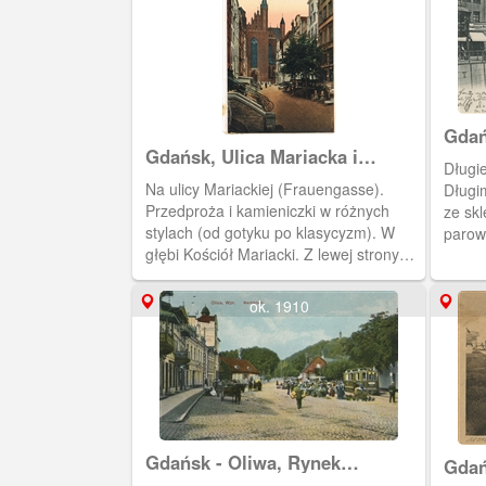
Dresden. Okładka albumu tekturowa,
kolor bordo. Na okładce znajduje się
napis Gdańsk, dane wydawcy i
ozdobne, secesyjne motywy roślinne.
Gdań
Gdańsk, Ulica Mariacka i
Długi
Bazylika Mariacka.
Na ulicy Mariackiej (Frauengasse).
Długi
Przedproża i kamieniczki w różnych
ze skl
stylach (od gotyku po klasycyzm). W
parowych statków p
głębi Kościół Mariacki. Z lewej strony
pobli
widoczne drzewo. Pocztówka z
chara
minialbumu "Zehn Der schonsten
Towar
ok. 1910
ansichten von DANZIG". Auch als
Bramy
postkarten verwendbar.
Gdańsk - Oliwa, Rynek
Gdań
(Markplatz)