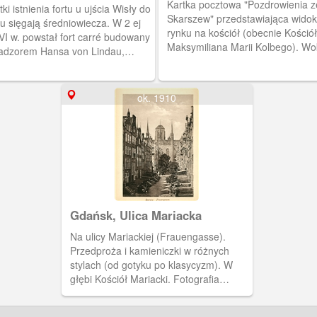
ig Festung Weichselmünde
Kartka pocztowa "Pozdrowienia z
 istnienia fortu u ujścia Wisły do
Skarszew" przedstawiająca widok
u sięgają średniowiecza. W 2 ej
rynku na kościół (obecnie Kościół
VI w. powstał fort carré budowany
Maksymiliana Marii Kolbego). Wo
adzorem Hansa von Lindau,
ryneczku znajdują się niskie
pnie Antonego van Obberghena.
kamieniczki.
 pełnił funkcje militarne. Jego
a kontrolowała statki wpływające
ok. 1910
ańskiego portu, a wieża do 1758 r.
ała rolę latarni morskiej. W XIX r.
wało się tu również więzienie.
ie pełni funkcje muzealne. Na
u widoczna latarnia z hełmem, jaki
mała w 1889 r. (poprzedni
owy hełm spłonął od uderzenia
na), otoczona wieńcem. Tworzą go
Gdańsk, Ulica Mariacka
niczki koszarowe wraz z domem
le widoczna przystań
Na ulicy Mariackiej (Frauengasse).
aglówek, którą utworzono w
Przedproża i kamieniczki w różnych
u twierdzy w dwudziestoleciu
stylach (od gotyku po klasycyzm). W
ywojennym. Pocztówka w obiegu
głębi Kościół Mariacki. Fotografia
5 r.
pochodzi z albumu "Danzig und
Umgebung in Bildern".