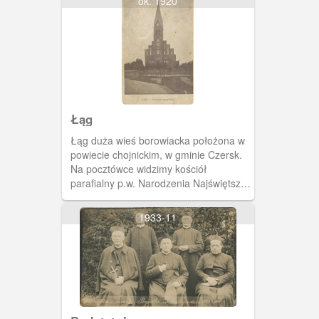
ok. 1920
Łąg
Łąg duża wieś borowiacka położona w
powiecie chojnickim, w gminie Czersk.
Na pocztówce widzimy kościół
parafialny p.w. Narodzenia Najświętszej
Maryi Panny. Ta neogotycka świątynia
powstała w latach 1885-1887 staraniem
1933-11
ks. Augustyna Worzałły i zastąpiła
rozebrany, drewniany kościół z 1716
roku.