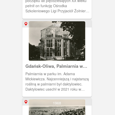
początku lat pięćdziesiątych XX wieku
pełnił on funkcję Ośrodka
Szkoleniowego Ligi Przyjaciół Żołnierza
później Ligi Obrony Kraju. Po pożarze
zachował się tylko parter.
1968
Gdańsk-Oliwa, Palmiarnia w
parku im. Adama Mickiewicza
Palmiarnia w parku im. Adama
Mickiewicza. Najcenniejszą i najstarszą
rośliną w palmiarni był daktylowiec.
Daktylowiec usechł w 2021 roku w
wyniku błędów podczas przebudowy
palmiarni.
1968