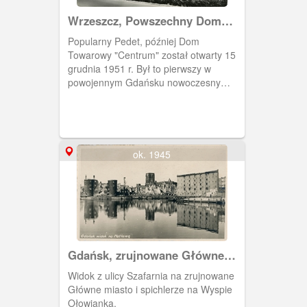
Wrzeszcz, Powszechny Dom
Towarowy "Neptun"
Popularny Pedet, później Dom
Towarowy "Centrum" został otwarty 15
grudnia 1951 r. Był to pierwszy w
powojennym Gdańsku nowoczesny
dom handlowy, największy i takim
pozostał przez okres PRLu. Zburzony
na przełomie 2011/2012 roku. Na jego
miejscu powstał biurowiec "Neptun".
Obok Pedetu stoi budynek, w którym
ok. 1945
działał klub "Ster", a w 1980 r. został
siedzibą NSZZ "Solidarność".
Gdańsk, zrujnowane Główne
Miasto
Widok z ulicy Szafarnia na zrujnowane
Główne miasto i spichlerze na Wyspie
Ołowianka.