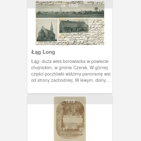
ok. 1900
Łąg Long
Łąg- duża wieś borowiacka w powiecie
chojnickim, w gminie Czersk. W górnej
części pocztówki widzimy panoramę wsi
od strony zachodniej. W lewym, dolnym
rogu- kościół p.w. Narodzenia
Najświętszej Maryi Panny wybudowany
w latach 1885-1887 z inicjatywy księdza
1919
Augustyna Worzałły. W prawym dolnym
rogu hotel, którego właścicielem był A.
Wojewódka.