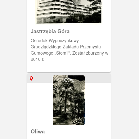
Jastrzębia Góra
Ośrodek Wypoczynkowy
Grudziądzkiego Zakładu Przemysłu
Gumowego „Stomil". Został zburzony w
2010 r.
XX w.
Oliwa