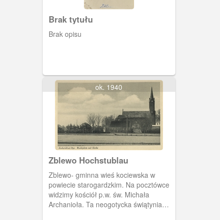
Brak tytułu
Brak opisu
ok. 1940
Zblewo Hochstublau
Zblewo- gminna wieś kociewska w
powiecie starogardzkim. Na pocztówce
widzimy kościół p.w. św. Michała
Archanioła. Ta neogotycka świątynia
została wzniesiona w latach 1879-1880