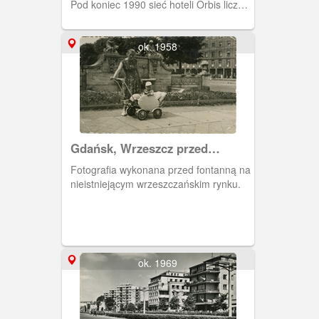
Pod koniec 1990 sieć hoteli Orbis liczyła
53 obiekty, w tym najsłynniejsze Victoria
i Forum w Warszawie.
ok. 1958
Gdańsk, Wrzeszcz przed
fontanną
Fotografia wykonana przed fontanną na
nieistniejącym wrzeszczańskim rynku.
ok. 1969