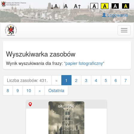
↓A
A
A↑
A
A
A
A
Logowanie
Togg
navig
Wyszukiwarka zasobów
Wynik wyszukiwania dla frazy:
"papier fotograficzny"
Poprzednia
Liczba zasobów: 431.
«
1
2
3
4
5
6
7
8
9
10
»
Ostatnia
ok. 1950