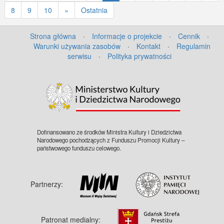
8
9
10
»
Ostatnia
Strona główna
·
Informacje o projekcie
·
Cennik
·
Warunki używania zasobów
·
Kontakt
·
Regulamin
serwisu
·
Polityka prywatności
Dofinansowano ze środków Ministra Kultury i Dziedzictwa
Narodowego pochodzących z Funduszu Promocji Kultury –
państwowego funduszu celowego.
Partnerzy:
Patronat medialny: