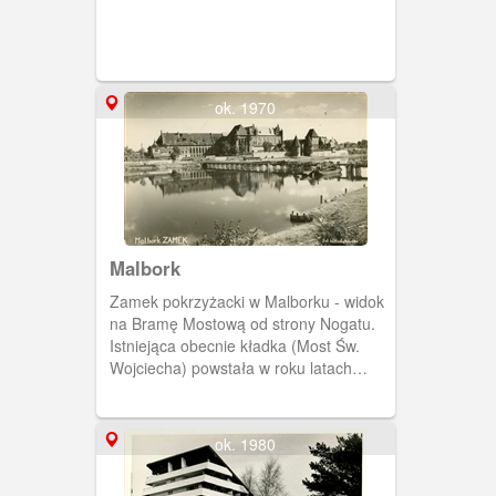
ok. 1970
Malbork
Zamek pokrzyżacki w Malborku - widok
na Bramę Mostową od strony Nogatu.
Istniejąca obecnie kładka (Most Św.
Wojciecha) powstała w roku latach
dziewięćdziesiątych XX wieku.
Wcześniej konstrukcja miała otwierane
przęsło. W okresie międzywojennym
ok. 1980
przeprawa ta była granicą między
Niemcami a Wolnym Miastem Gdańsk.