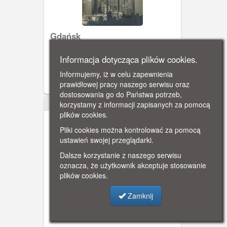
Gdańsk
Bazylika Mariacka Wniebowzięcia
Informacja dotycząca plików cookies.
Najświętszej Maryi Panny, ujęcie od
strony zachodniej, lata powojenne.
Informujemy, iż w celu zapewnienia
prawidłowej pracy naszego serwisu oraz
dostosowania go do Państwa potrzeb,
korzystamy z informacji zapisanych za pomocą
1951
plików cookies.
Pliki cookies można kontrolować za pomocą
ustawień swojej przeglądarki.
Dalsze korzystanie z naszego serwisu
oznacza, że użytkownik akceptuje stosowanie
plików cookies.
Żuławy
Zamknij
Brak opisu