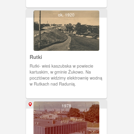
1910.
ok. 1920
Rutki
Rutki- wieś kaszubska w powiecie
kartuskim, w gminie Żukowo. Na
pocztówce widzimy elektrownię wodną
w Rutkach nad Radunią.
1978