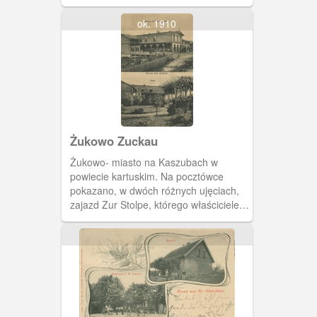
staraniem księdza Jana Antoniego
Klingenberga.
ok. 1910
Żukowo Zuckau
Żukowo- miasto na Kaszubach w
powiecie kartuskim. Na pocztówce
pokazano, w dwóch różnych ujęciach,
zajazd Zur Stolpe, którego właścicielem
był Otto Noetzel.