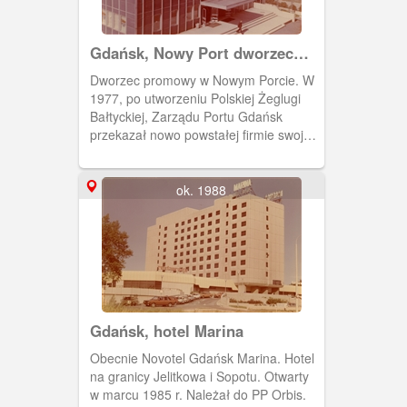
Gdańsk, Nowy Port dworzec
promowy
Dworzec promowy w Nowym Porcie. W
1977, po utworzeniu Polskiej Żeglugi
Bałtyckiej, Zarządu Portu Gdańsk
przekazał nowo powstałej firmie swoją
przystań. W maju 2015 PŻB
wydzierżawiła Terminal Promowy
Westerplatte, a stara baza PŻB przy
ok. 1988
Nabrzeżu Ziółkowskiego została
wyłączona z użytku.
Gdańsk, hotel Marina
Obecnie Novotel Gdańsk Marina. Hotel
na granicy Jelitkowa i Sopotu. Otwarty
w marcu 1985 r. Należał do PP Orbis.