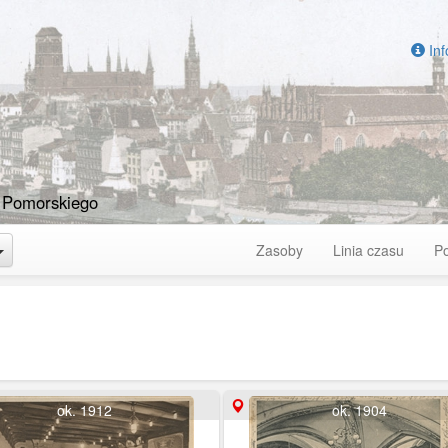
Inf
 Pomorskiego
Toggle Dropdown
Zasoby
Linia czasu
P
ok. 1912
ok. 1904