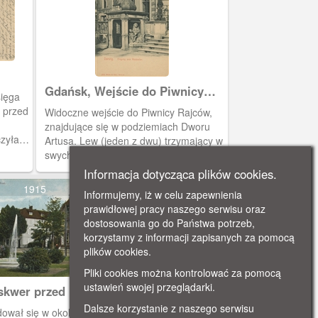
Gdańsk, Wejście do Piwnicy
sięga
Rajców
 przed
Widoczne wejście do Piwnicy Rajców,
znajdujące się w podziemiach Dworu
czyła
Artusa. Lew (jeden z dwu) trzymający w
swych łapach herb miasta, pojawił się w
tym miejscu w roku 1883, bowiem
Informacja dotycząca plików cookies.
wcześniej znajdował się na Bramie św.
1915
Informujemy, iż w celu zapewnienia
Jakuba, która wówczas została
prawidłowej pracy naszego serwisu oraz
rozebrana.
dostosowania go do Państwa potrzeb,
korzystamy z informacji zapisanych za pomocą
plików cookies.
Pliki cookies można kontrolować za pomocą
ustawień swojej przeglądarki.
skwer przed Domem
rza
Dalsze korzystanie z naszego serwisu
ował się w okolicy