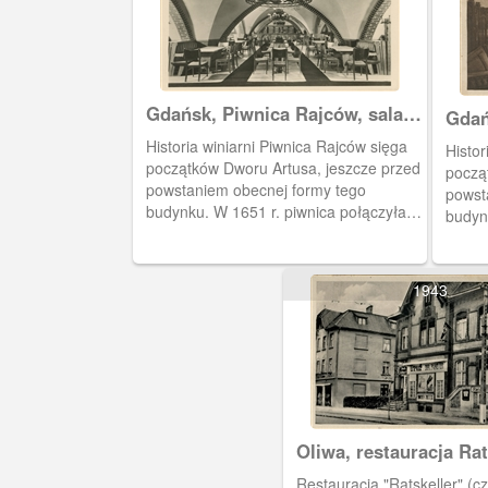
Gdańsk, Piwnica Rajców, sala
Gdań
piwna
Historia winiarni Piwnica Rajców sięga
Histor
początków Dworu Artusa, jeszcze przed
począ
powstaniem obecnej formy tego
powst
budynku. W 1651 r. piwnica połączyła
budyn
Ratusz Prawomiejski z wnętrzami
Ratus
Dworu Artusa. Na fotografii sala piwna.
Dworu
1943
Oliwa, restauracja Rat
Restauracja "Ratskeller" (cz