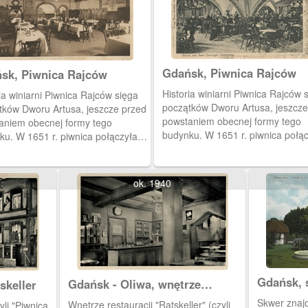
Gdańsk, Piwnica Rajców
sk, Piwnica Rajców
Historia winiarni Piwnica Rajców 
ia winiarni Piwnica Rajców sięga
początków Dworu Artusa, jeszcze
tków Dworu Artusa, jeszcze przed
powstaniem obecnej formy tego
aniem obecnej formy tego
budynku. W 1651 r. piwnica połą
ku. W 1651 r. piwnica połączyła
Ratusz Prawomiejski z wnętrzami
z Prawomiejski z wnętrzami
Dworu Artusa.
 Artusa.
ok. 1940
Gdańsk, 
Gdańsk - Oliwa, wnętrze
skeller
św. Łaza
restauracji "Ratskeller"
Skwer znajd
Wnętrze restauracji "Ratskeller" (czyli
yli "Piwnica