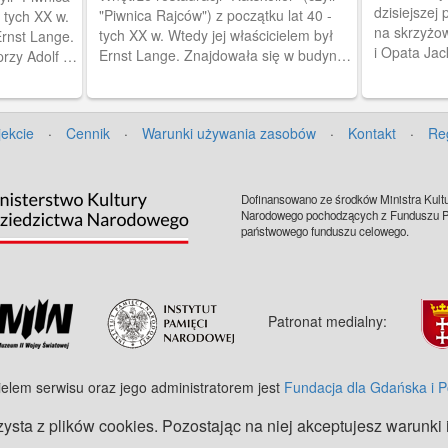
dzisiejszej 
"Piwnica Rajców") z początku lat 40 -
 tych XX w.
na skrzyżo
tych XX w. Wtedy jej właścicielem był
Ernst Lange.
i Opata Jac
Ernst Lange. Znajdowała się w budynku
rzy Adolf -
Ratskeller -
przy Adolf - Hitler Str. 521 (ob. Al.
nwaldzka
Grunwaldzka 523).
jekcie
·
Cennik
·
Warunki używania zasobów
·
Kontakt
·
Re
Dofinansowano ze środków Ministra Kultu
Narodowego pochodzących z Funduszu Pr
państwowego funduszu celowego.
Patronat medialny:
ielem serwisu oraz jego administratorem jest
Fundacja dla Gdańska i 
zysta z plików cookies. Pozostając na niej akceptujesz warunki