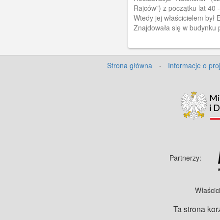
Rajców") z początku lat 40 -
Wtedy jej właścicielem był 
Znajdowała się w budynku p
Hitler Str. 521 (ob. Al. Gru
523).
Strona główna
·
Informacje o pro
Partnerzy:
Właścic
Ta strona kor