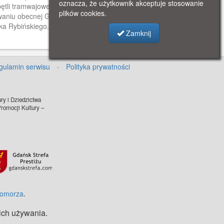
oznacza, że użytkownik akceptuje stosowanie
pętli tramwajowej w Oliwie,
plików cookies.
waniu obecnej Grunwaldzkiej
ka Rybińskiego. Po prawej
Zamknij
 restauracja.
gulamin serwisu
·
Polityka prywatności
ry i Dziedzictwa
omocji Kultury –
Pomorza
.
 ich używania.