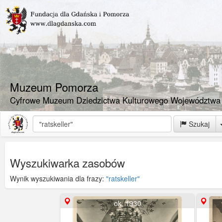
Muzeum Pomorza
Cyfrowe Muzeum Dziedzictwa Kulturowego Województwa
Szukaj
Wyszukiwarka zasobów
Wynik wyszukiwania dla frazy:
"ratskeller"
ok. 1930