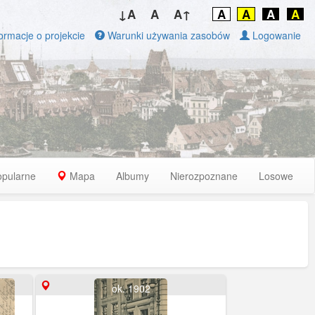
↓A
A
A↑
A
A
A
A
ormacje o projekcie
Warunki używania zasobów
Logowanie
opularne
Mapa
Albumy
Nierozpoznane
Losowe
ok. 1902