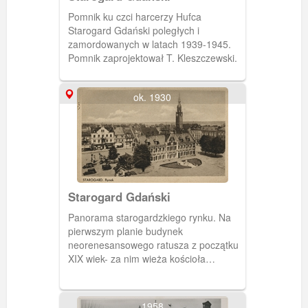
Pomnik ku czci harcerzy Hufca
Starogard Gdański poległych i
zamordowanych w latach 1939-1945.
Pomnik zaprojektował T. Kleszczewski.
ok. 1930
Starogard Gdański
Panorama starogardzkiego rynku. Na
pierwszym planie budynek
neorenesansowego ratusza z początku
XIX wiek- za nim wieża kościoła
pw.św.Katarzyny.
1958