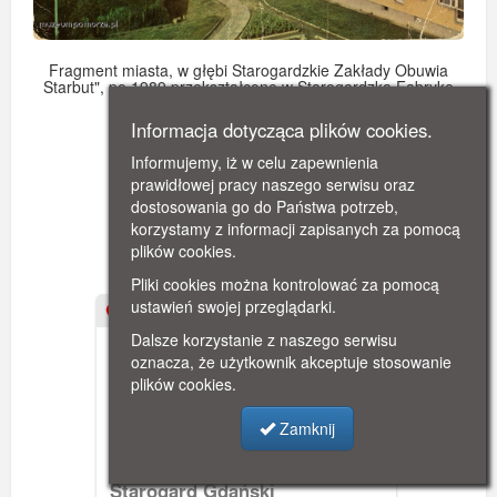
Fragment miasta, w głębi Starogardzkie Zakłady Obuwia
Starbut", po 1989 przekształcone w Starogardzką Fabrykę
Butów 'Neptun". Zostały zlikwidowane.
Informacja dotycząca plików cookies.
Obraz pochodzi z
1975-08-14.
Informujemy, iż w celu zapewnienia
prawidłowej pracy naszego serwisu oraz
Zobacz więcej
dostosowania go do Państwa potrzeb,
korzystamy z informacji zapisanych za pomocą
plików cookies.
Podobne zasoby:
Pliki cookies można kontrolować za pomocą
ustawień swojej przeglądarki.
1972
Dalsze korzystanie z naszego serwisu
oznacza, że użytkownik akceptuje stosowanie
plików cookies.
Zamknij
Starogard Gdański