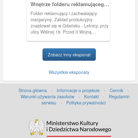
Wnętrze folderu reklamującego
margarynę
Folder reklamujący i zachwalający
margarynę. Zakład produkcyjny
znajdował się w Gdańsku - Letnicy, przy
ulicy Wiślnej 19. Przed II Wojną
Światową, zakład nazywał się "AMADA".
Po wojnie były to Zakłady Przemysłu
Tłuszczowego im. gen. Wróblewskiego,
Zobacz inny eksponat
a później zakłady "Olwit".
Wszystkie eksponaty
Strona główna
·
Informacje o projekcie
·
Cennik
·
Warunki używania zasobów
·
Kontakt
·
Regulamin
serwisu
·
Polityka prywatności