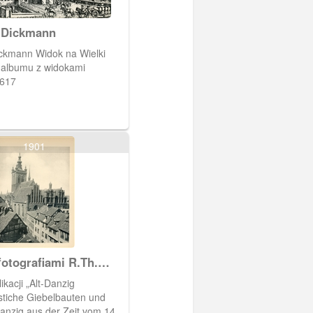
 Dickmann
ickmann Widok na Wielki
 albumu z widokami
1617
1901
otografiami R.Th.
ikacji „Alt-Danzig
stiche Giebelbauten und
Danzig aus der Zeit vom 14.