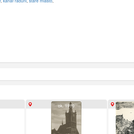
y
,
kanał raduni
,
stare miasto
,
ok. 1910