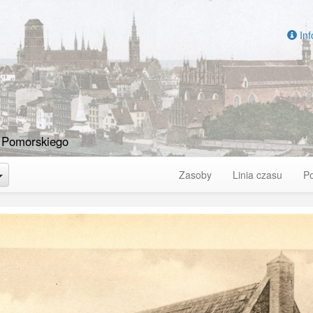
Inf
 Pomorskiego
Toggle Dropdown
Zasoby
Linia czasu
P