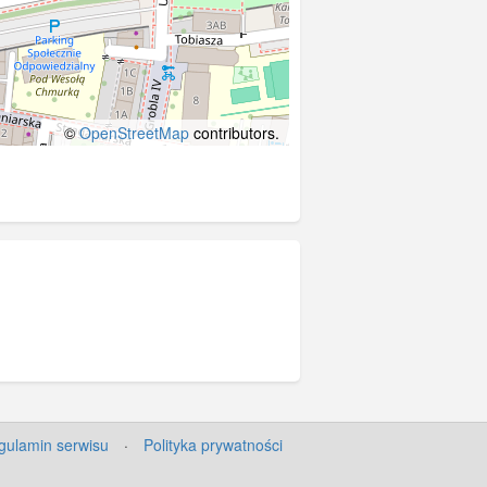
©
OpenStreetMap
contributors.
gulamin serwisu
·
Polityka prywatności