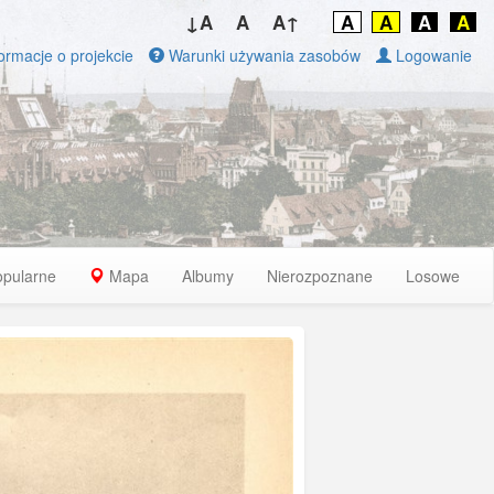
↓A
A
A↑
A
A
A
A
ormacje o projekcie
Warunki używania zasobów
Logowanie
opularne
Mapa
Albumy
Nierozpoznane
Losowe