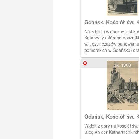
Gdańsk, Kościół św. K
Wielki Młyn, Danzig Di
Na zdjęciu widoczny jest koś
Katharinen - Kirche u.
Katarzyny (którego początki 
Grosse Mühle
w. , czyli czasów panowania
pomorskich w Gdańsku) ora
Młyn (wybudowany w XIV w.
Krzyżaków). Młyn wzniesio
ok. 1900
wysepce zwanej Tarczą, któ
wody Kanału Raduni - woda z
napędzała koła młyńskie. M
czynny do 1945 r.
Gdańsk, Kościół św. 
Widok z góry na kościół św.
ulicę An der Katharinenkirc