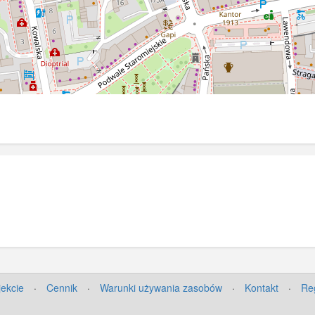
jekcie
·
Cennik
·
Warunki używania zasobów
·
Kontakt
·
Re