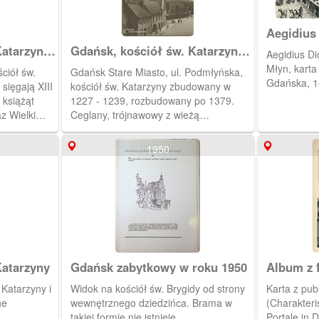
Aegidius
atarzyny i
Gdańsk, kościół św. Katarzyny,
Aegidius D
e St.
Danzig Katharinenkirche
Młyn, karta
ciół św.
Gdańsk Stare Miasto, ul. Podmłyńska,
 Die
Gdańska, 
sięgają XIII
kościół św. Katarzyny zbudowany w
 książąt
1227 - 1239, rozbudowany po 1379.
z Wielki
Ceglany, trójnawowy z wieżą
 przez
zwieńczoną barokowym hełmem
no na
Jacoba van den Blocke' a.
1950
rą otaczały
łyn był
Katarzyny
Gdańsk zabytkowy w roku 1950
Album z f
Kuhna
 Katarzyny i
Widok na kościół św. Brygidy od strony
Karta z publ
he
wewnętrznego dziedzińca. Brama w
(Charakteri
takiej formie nie istnieje.
Portale in 