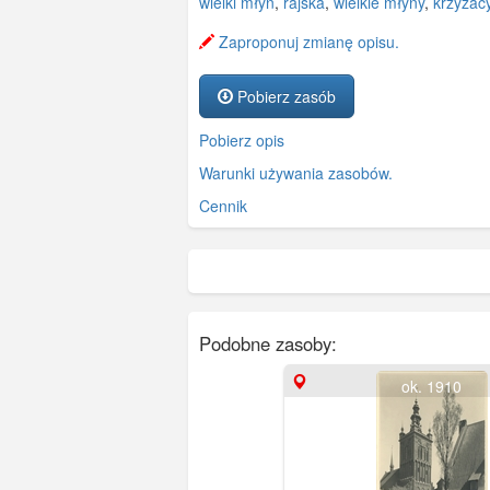
wielki młyn
,
rajska
,
wielkie młyny
,
krzyżac
Zaproponuj zmianę opisu.
Pobierz zasób
Pobierz opis
Warunki używania zasobów.
Cennik
Podobne zasoby:
ok. 1910