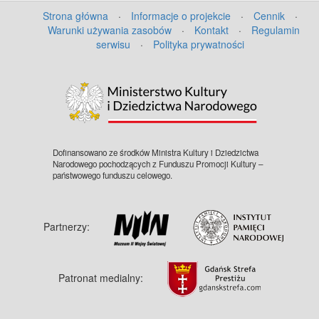
Strona główna
·
Informacje o projekcie
·
Cennik
·
Warunki używania zasobów
·
Kontakt
·
Regulamin
serwisu
·
Polityka prywatności
©
OpenStreetMap
contributors.
Dofinansowano ze środków Ministra Kultury i Dziedzictwa
Narodowego pochodzących z Funduszu Promocji Kultury –
państwowego funduszu celowego.
Partnerzy:
Patronat medialny: