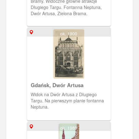
Bramy. Widoczne główne atrakcje
zbiorach Muzeum II Wojny Światowej w
Długiego Targu. Fontanna Neptuna,
Gdańsku, sygnatura:
Dwór Artusa, Zielona Brama.
MIIWS/RZ/9520/13
ok. 1900
Gdańsk, Dwór Artusa
Widok na Dwór Artusa z Długiego
Targu. Na pierwszym planie fontanna
Neptuna.
ok. 1980