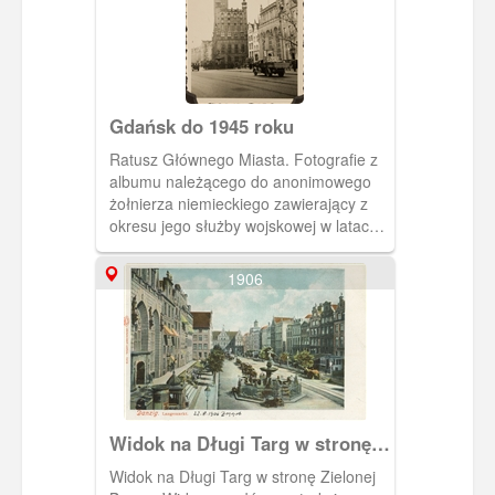
Gdańsk do 1945 roku
Ratusz Głównego Miasta. Fotografie z
albumu należącego do anonimowego
żołnierza niemieckiego zawierający z
okresu jego służby wojskowej w latach
1939-1941. Wśród zdjęć dotyczących
szkolenia i szlaku bojowego znajdują się
1906
także te wykonane w Gdańsku na
przełomie 1939 i 1940 roku.
Najprawdopodobniej w czasie wolnym
od służby właściciel albumu wykonał
serię zdjęć przedstawiających
zabudowę miejską Gdańska,
Westerplatte, cmentarz centralny
Widok na Długi Targ w stronę
(Srebrzysko) oraz zamek w Malborku i
Zielonej Bramy
zabudowania znajdujące się na Helu.
Widok na Długi Targ w stronę Zielonej
Zakaz kopiowania, zasób dostępny w