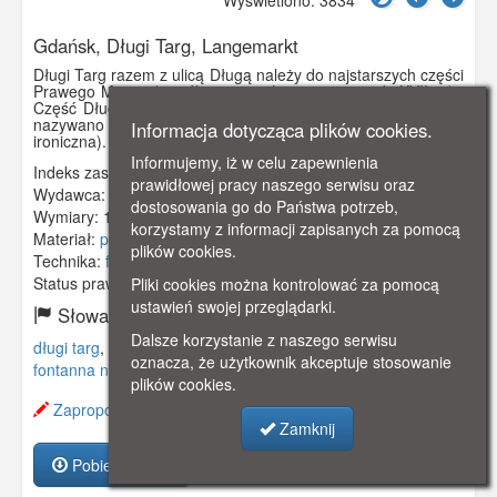
Gdańsk, Długi Targ, Langemarkt
Długi Targ razem z ulicą Długą należy do najstarszych części
Prawego Miasta (wspólna nazwa Langgasse aż do XVII w.) .
Część Długiego Targu między ratuszem a Studnią Neptuna
nazywano w 1653 roku Ferkelmarkt (Prosięcy Targ - nazwa
Informacja dotycząca plików cookies.
ironiczna).
Informujemy, iż w celu zapewnienia
Indeks zasobu:
GSP00649
prawidłowej pracy naszego serwisu oraz
Wydawca:
Clara Bernthal, Danzig
dostosowania go do Państwa potrzeb,
Wymiary:
138 x 86 mm
korzystamy z informacji zapisanych za pomocą
Materiał:
pocztówka
plików cookies.
Technika:
fotografia czarno-biała
Status prawny:
Użycie Niekomercyjne
Pliki cookies można kontrolować za pomocą
ustawień swojej przeglądarki.
Słowa kluczowe:
Dalsze korzystanie z naszego serwisu
długi targ
,
langemarkt
,
droga królewska
,
brama zielona
,
oznacza, że użytkownik akceptuje stosowanie
fontanna neptuna
,
plików cookies.
Zaproponuj zmianę opisu.
Zamknij
Pobierz zasób