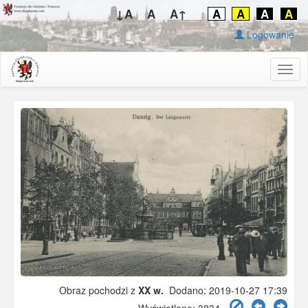
↓A
A
A↑
A
A
A
A
Logowanie
Togg
navig
Obraz pochodzi z
XX w.
Dodano: 2019-10-27 17:39
Wyświetlono: 3834