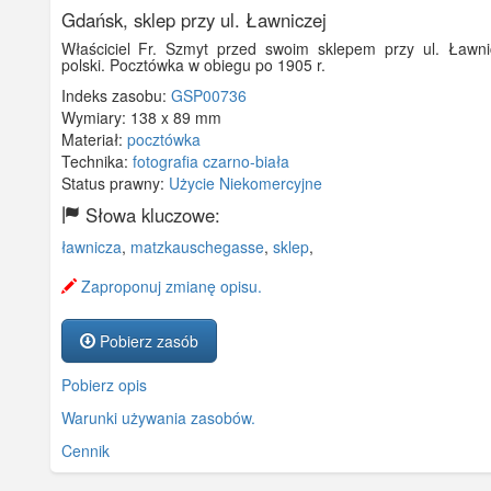
Gdańsk, sklep przy ul. Ławniczej
Właściciel Fr. Szmyt przed swoim sklepem przy ul. Ławni
polski. Pocztówka w obiegu po 1905 r.
Indeks zasobu:
GSP00736
Wymiary:
138 x 89 mm
Materiał:
pocztówka
Technika:
fotografia czarno-biała
Status prawny:
Użycie Niekomercyjne
Słowa kluczowe:
ławnicza
,
matzkauschegasse
,
sklep
,
Zaproponuj zmianę opisu.
Pobierz zasób
Pobierz opis
Warunki używania zasobów.
Cennik