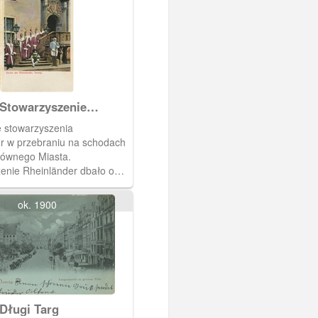
Stowarzyszenie
der (Nadrenii)
 stowarzyszenia
r w przebraniu na schodach
łównego Miasta.
enie Rheinländer dbało o
 i utrzymywanie rytuałów
ch) obchodzenia karnawału.
ok. 1900
n. palenie słomianych kukieł,
łonącego koła z góry w dolinę
ałowa kąpiel na czczo w
owotnych.
Długi Targ