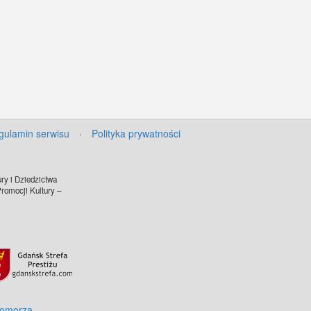
gulamin serwisu
·
Polityka prywatności
ry i Dziedzictwa
omocji Kultury –
Pomorza
.