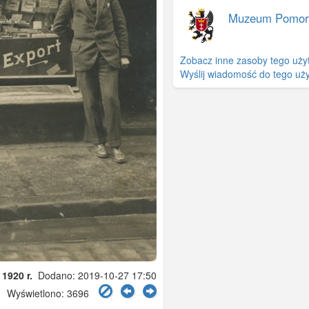
Muzeum Pomor
Zobacz inne zasoby tego uży
Wyślij wiadomość do tego uż
 1920 r.
Dodano: 2019-10-27 17:50
Wyświetlono: 3696