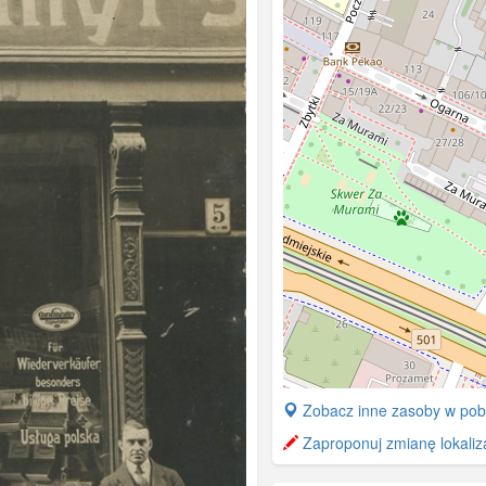
+
Zobacz inne zasoby w pobl
−
Zaproponuj zmianę lokaliza