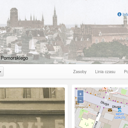
Inf
 Pomorskiego
Toggle Dropdown
Zasoby
Linia czasu
P
+
−