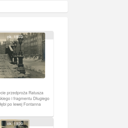
ok. 1970
cie przedproża Ratusza
kiego i fragmentu Długiego
łębi po lewej Fontanna
ok. 1920