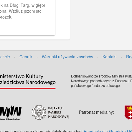
k na Długi Targ, w głębi
ona. Wzdłuż jezdni stoi
rożek.
jekcie
·
Cennik
·
Warunki używania zasobów
·
Kontakt
·
Re
Dofinansowano ze środków Ministra Kultu
Narodowego pochodzących z Funduszu Pr
państwowego funduszu celowego.
Patronat medialny:
ielem serwisu oraz jego administratorem jest
Fundacja dla Gdańska i 