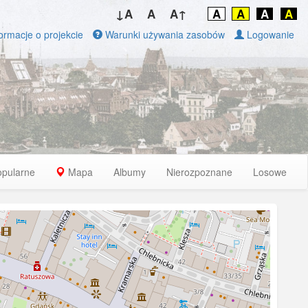
↓A
A
A↑
A
A
A
A
ormacje o projekcie
Warunki używania zasobów
Logowanie
opularne
Mapa
Albumy
Nierozpoznane
Losowe