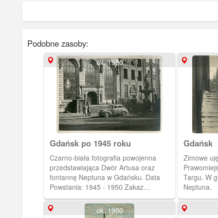
Podobne zasoby:
ok. 1950
Gdańsk po 1945 roku
Gdańsk
Czarno-biała fotografia powojenna
Zimowe uję
przedstawiająca Dwór Artusa oraz
Prawomiejs
fontannę Neptuna w Gdańsku. Data
Targu. W g
Powstania: 1945 - 1950 Zakaz
Neptuna.
kopiowania, zasób dostępny w zbiorach
Muzeum II Wojny Światowej w
ok. 1900
Gdańsku, sygnatura: MIIWS/A/3/12