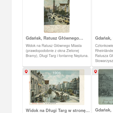
Gdańsk, Ratusz Głównego
Gdańsk, 
Miasta
Rheinlän
Widok na Ratusz Głównego Miasta
Członkowie
(prawdopodobnie z okna Zielonej
Rheinlände
Bramy), Długi Targ i fontannę Neptuna.
Ratusza G
Stowarzysz
zachowanie
(Nadreński
1906
Były to m.i
toczenie p
czy karnaw
celach zdr
Gdańsk, 
Widok na Długi Targ w stronę