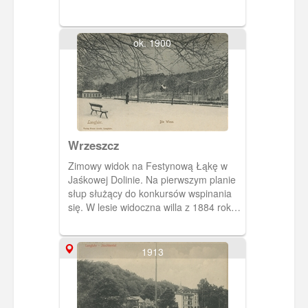
ok. 1900
Wrzeszcz
Zimowy widok na Festynową Łąkę w
Jaśkowej Dolinie. Na pierwszym planie
słup służący do konkursów wspinania
się. W lesie widoczna willa z 1884 roku,
w której mieściła się restauracja i
kawiarnia Forsthaus.
1913