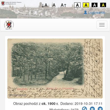
↓A
A
A↑
A
A
A
A
Logowanie
Togg
navig
Obraz pochodzi z
ok. 1900 r.
Dodano: 2019-10-31 17:11
Wyświetlono: 2473