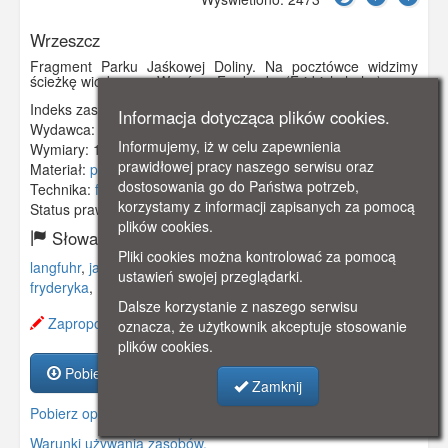
Wrzeszcz
Fragment Parku Jaśkowej Doliny. Na pocztówce widzimy
ścieżkę wiodącą na Wzgórze Fryderyka (Fridrichshohe).
Indeks zasobu:
GSP01132
Informacja dotycząca plików cookies.
Wydawca:
S. Schwalm, Danzig-Langfuhr
Informujemy, iż w celu zapewnienia
Wymiary:
139 x 89 mm
prawidłowej pracy naszego serwisu oraz
Materiał:
pocztówka
dostosowania go do Państwa potrzeb,
Technika:
fotografia czarno-biała
korzystamy z informacji zapisanych za pomocą
Status prawny:
Użycie Niekomercyjne
plików cookies.
Słowa kluczowe:
Pliki cookies można kontrolować za pomocą
langfuhr
,
jaśkowa dolina
,
park jaśkowej doliny
,
wzgórze
ustawień swojej przeglądarki.
fryderyka
,
Dalsze korzystanie z naszego serwisu
Zaproponuj zmianę opisu.
oznacza, że użytkownik akceptuje stosowanie
plików cookies.
Pobierz zasób
Zamknij
Pobierz opis
Warunki używania zasobów.