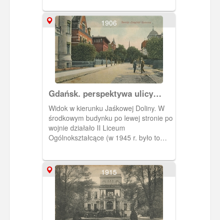
bok na prawo to Na Wzgórzu.
1906
Gdańsk. perspektywa ulicy
Pniewskiego
Widok w kierunku Jaśkowej Doliny. W
środkowym budynku po lewej stronie po
wojnie działało II Liceum
Ogólnokształcące (w 1945 r. było to
Państwowe Gimnazjum i Liceum).
Przed wojną również mieściła się tu
szkoła. Zabudowa przetrwała.
1915