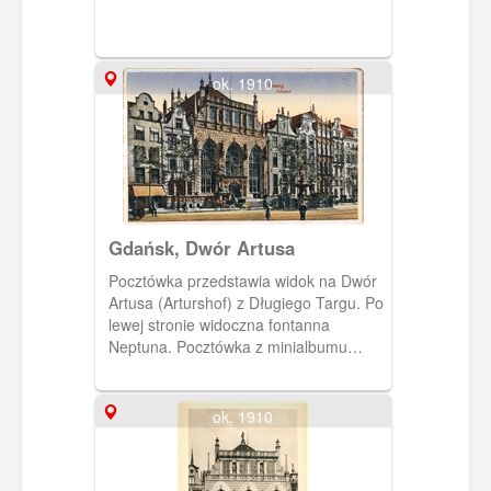
ok. 1910
Gdańsk, Dwór Artusa
Pocztówka przedstawia widok na Dwór
Artusa (Arturshof) z Długiego Targu. Po
lewej stronie widoczna fontanna
Neptuna. Pocztówka z minialbumu
"Zehn Der schonsten ansichten von
DANZIG". Auch als postkarten
verwendbar.
ok. 1910