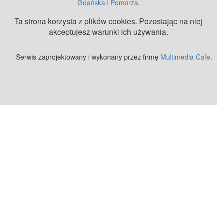
Gdańska i Pomorza
.
Ta strona korzysta z plików cookies. Pozostając na niej
akceptujesz warunki ich używania.
Serwis zaprojektowany i wykonany przez firmę
Multimedia Cafe
.
Zobacz też:
MJ Drone - profesjonalne mycie elewacji z drona
.