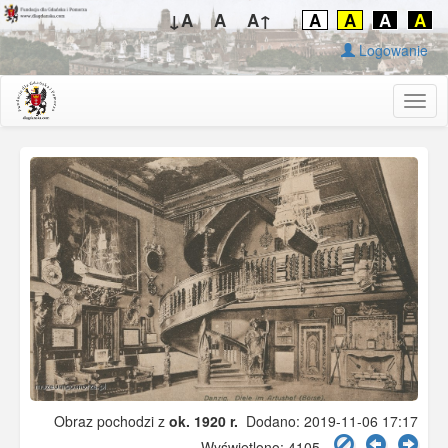
↓A
A
A↑
A
A
A
A
Logowanie
Togg
navig
Obraz pochodzi z
ok. 1920 r.
Dodano: 2019-11-06 17:17
Wyświetlono: 4105