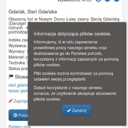
Gdańsk, Sień Gdańska
Obszerny hol w Nowym Domu Ławy zwany Sienią Gdańską
(Danziger Diele), służył od 1901 r. jako miejsce ekspozycji
różnych dzieł gdańskich rzemieślników, w sporej części
pochodzące kolekcji Lessera Giełdzińskiego.
Informacja dotycząca plików cookies.
Indeks zasobu:
GSP01690
Informujemy, iż w celu zapewnienia
Wydawca:
HEF
prawidłowej pracy naszego serwisu oraz
Wymiary:
140 x 90 mm
dostosowania go do Państwa potrzeb,
Materiał:
pocztówka
korzystamy z informacji zapisanych za pomocą
Technika:
fotografia czarno-biała
plików cookies.
Status prawny:
Użycie Niekomercyjne
Pliki cookies można kontrolować za pomocą
Słowa kluczowe:
ustawień swojej przeglądarki.
sień gdańska
,
nowy dom ławy
,
główne miasto
,
długi targ
,
Dalsze korzystanie z naszego serwisu
lesser giełdziński
,
muzeum
,
kolekcja
,
oznacza, że użytkownik akceptuje stosowanie
plików cookies.
Zaproponuj zmianę opisu.
Zamknij
Pobierz zasób
Pobierz opis