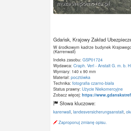
Gdańsk, Krajowy Zakład Ubezpiecze
W środkowym kadrze budynek Krajowego Z
(Karrenwall)
Indeks zasobu:
GSP01724
Wydawca:
Craph. Verl - Anstalt G. m. b. H
Wymiary:
140 x 90 mm
Materiał:
pocztówka
Technika:
fotografia czarno-biała
Status prawny:
Użycie Niekomercyjne
Zobacz więcej:
https://www.gdanskstre
Słowa kluczowe:
karenwall
,
landesversicherungsanstalt
,
ok
Zaproponuj zmianę opisu.