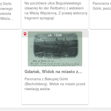
Na pocztówce ulica Bogusławskiego
Panorama mi
j Górki.
(dawniej An der Reitbahn) z widokiem
Górki, jesz
łownego
na Wieżę Więzienną. Z prawej widoczny
kościoła
fragment synagogi.
y Wieża
ok. 1898
Gdańsk, Widok na miasto z
Biskupiej Góry
Panorama z Biskupiej Górki
(Bischofsberg). Widok na miasto przed
niwelacją wałów.