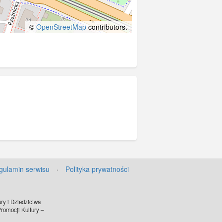
©
OpenStreetMap
contributors.
gulamin serwisu
·
Polityka prywatności
ry i Dziedzictwa
omocji Kultury –