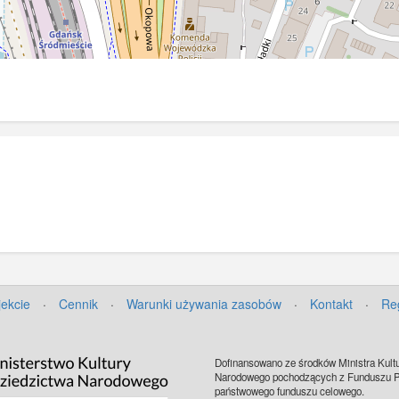
jekcie
·
Cennik
·
Warunki używania zasobów
·
Kontakt
·
Re
Dofinansowano ze środków Ministra Kultu
Narodowego pochodzących z Funduszu Pr
państwowego funduszu celowego.