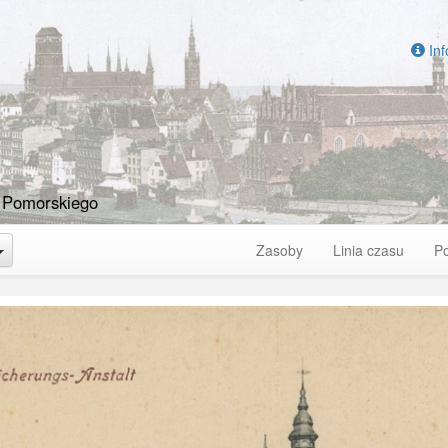
Inf
 Pomorskiego
Toggle Dropdown
Zasoby
Linia czasu
P