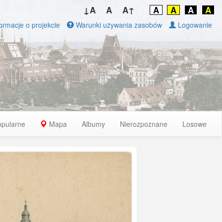
↓A
A
A↑
A
A
A
A
ormacje o projekcie
Warunki używania zasobów
Logowanie
opularne
Mapa
Albumy
Nierozpoznane
Losowe