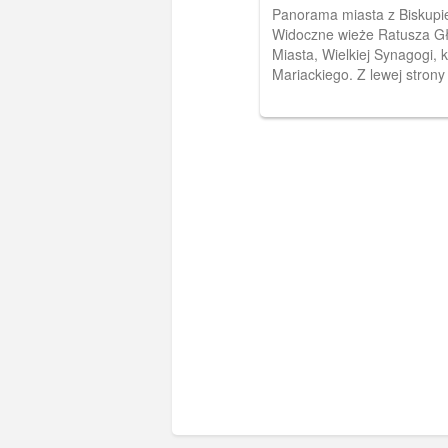
Biskupiej Górki
Panorama miasta z Biskupie
Widoczne wieże Ratusza G
Miasta, Wielkiej Synagogi, 
Mariackiego. Z lewej stron
Więzienna.