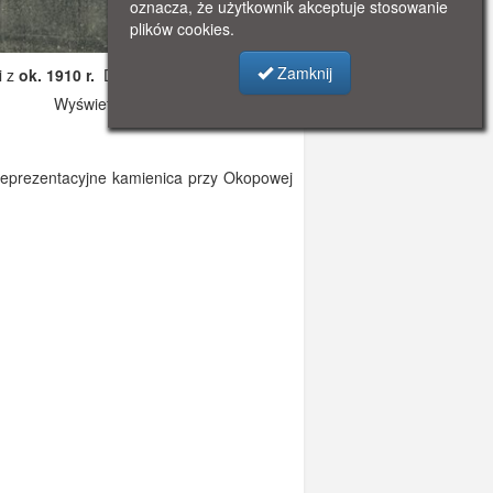
oznacza, że użytkownik akceptuje stosowanie
plików cookies.
Zamknij
i z
ok. 1910 r.
Dodano: 2019-11-06 17:19
Wyświetlono: 2634
reprezentacyjne kamienica przy Okopowej