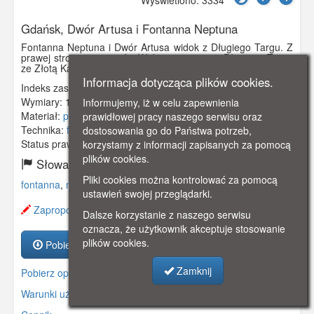
Gdańsk, Dwór Artusa i Fontanna Neptuna
Fontanna Neptuna i Dwór Artusa widok z Długiego Targu. Z
prawej strony stoi powóz. Widoczna pierzeja Długiego Targu
ze Złotą Kamienicą. Obieg 1920 rok.
Informacja dotycząca plików cookies.
Indeks zasobu:
GSP01727
Wymiary:
140 x 90 mm
Informujemy, iż w celu zapewnienia
Materiał:
pocztówka
prawidłowej pracy naszego serwisu oraz
Technika:
fotografia czarno-biała
dostosowania go do Państwa potrzeb,
Status prawny:
Użycie Niekomercyjne
korzystamy z informacji zapisanych za pomocą
plików cookies.
Słowa kluczowe:
Pliki cookies można kontrolować za pomocą
fontanna
,
neptuna
,
dwór artusa
,
dom ławy
,
ustawień swojej przeglądarki.
Zaproponuj zmianę opisu.
Dalsze korzystanie z naszego serwisu
oznacza, że użytkownik akceptuje stosowanie
plików cookies.
Pobierz zasób
Zamknij
Pobierz opis
Warunki używania zasobów.