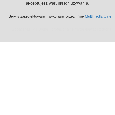
akceptujesz warunki ich używania.
Serwis zaprojektowany i wykonany przez firmę
Multimedia Cafe
.
Zobacz też:
MJ Drone - profesjonalne mycie elewacji z drona
.