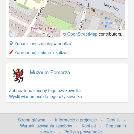
©
OpenStreetMap
contributors.
+
Zobacz inne zasoby w pobliżu
−
Zaproponuj zmianę lokalizacji
Muzeum Pomorza
Zobacz inne zasoby tego użytkownika
Wyślij wiadomość do tego użytkownika
Strona główna
·
Informacje o projekcie
·
Cennik
·
Warunki używania zasobów
·
Kontakt
·
Regulamin
serwisu
·
Polityka prywatności