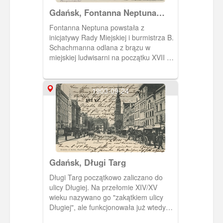
Gdańsk, Fontanna Neptuna
zimą
Fontanna Neptuna powstała z
inicjatywy Rady Miejskiej i burmistrza B.
Schachmanna odlana z brązu w
miejskiej ludwisarni na początku XVII w.
Znajduje się w najbardziej
reprezentacyjnej części Głównego
Miasta, w pobliżu Dworu Artusa i
1903-09-24
Ratusza Głównego Miasta.
Gdańsk, Długi Targ
Długi Targ początkowo zaliczano do
ulicy Długiej. Na przełomie XIV/XV
wieku nazywano go "zakątkiem ulicy
Długiej", ale funkcjonowała już wtedy
również nazwa Targ.