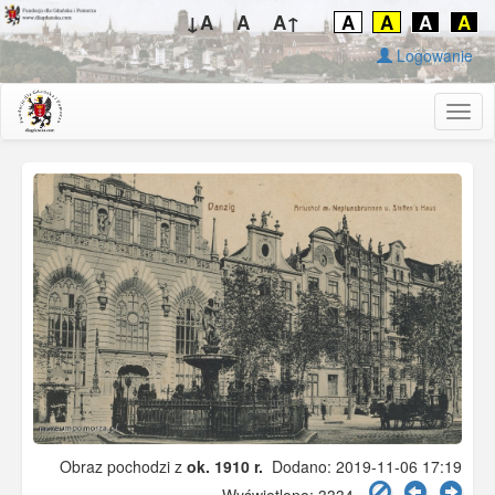
↓A
A
A↑
A
A
A
A
Logowanie
Togg
navig
Obraz pochodzi z
ok. 1910 r.
Dodano: 2019-11-06 17:19
Wyświetlono: 3334