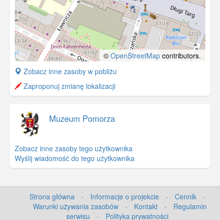
©
OpenStreetMap
contributors.
+
Zobacz inne zasoby w pobliżu
−
Zaproponuj zmianę lokalizacji
Muzeum Pomorza
Zobacz inne zasoby tego użytkownika
Wyślij wiadomość do tego użytkownika
Strona główna
·
Informacje o projekcie
·
Cennik
·
Warunki używania zasobów
·
Kontakt
·
Regulamin
serwisu
·
Polityka prywatności