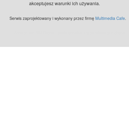
akceptujesz warunki ich używania.
Serwis zaprojektowany i wykonany przez firmę
Multimedia Cafe
.
Zobacz też:
MJ Drone - profesjonalne mycie elewacji z drona
.