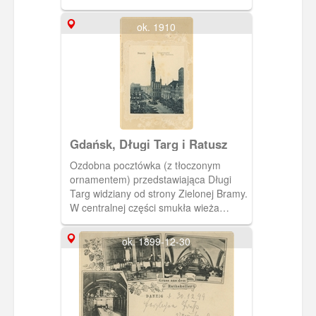
przez R. Czarlińskiego. Album zawiera
11 kartek pocztowych wydanych przez
ok. 1910
wydawnictwo Stengel &Co., G.m.b.H,
Dresden. Okładka albumu tekturowa,
kolor bordo. Na okładce znajduje się
napis Gdańsk, dane wydawcy i
ozdobne, secesyjne motywy roślinne.
Gdańsk, Długi Targ i Ratusz
Ozdobna pocztówka (z tłoczonym
ornamentem) przedstawiająca Długi
Targ widziany od strony Zielonej Bramy.
W centralnej części smukła wieża
Ratusza Głównego Miasta.
ok. 1899-12-30