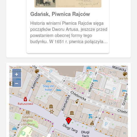
Gdańsk, Piwnica Rajców
Historia winiarni Piwnica Rajców sięga
początków Dworu Artusa, jeszcze przed
powstaniem obecnej formy tego
budynku. W 1651 r. piwnica połączyła
Ratusz Prawomiejski z wnętrzami
Dworu Artusa.
+
−