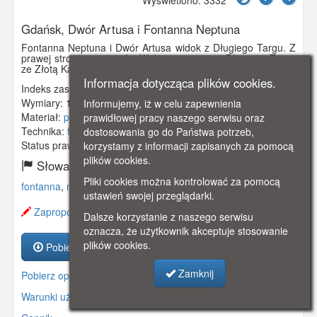
Gdańsk, Dwór Artusa i Fontanna Neptuna
Fontanna Neptuna i Dwór Artusa widok z Długiego Targu. Z
prawej strony stoi powóz. Widoczna pierzeja Długiego Targu
ze Złotą Kamienicą. Obieg 1920 rok.
Informacja dotycząca plików cookies.
Indeks zasobu:
GSP01727
Wymiary:
140 x 90 mm
Informujemy, iż w celu zapewnienia
Materiał:
pocztówka
prawidłowej pracy naszego serwisu oraz
Technika:
fotografia czarno-biała
dostosowania go do Państwa potrzeb,
Status prawny:
Użycie Niekomercyjne
korzystamy z informacji zapisanych za pomocą
plików cookies.
Słowa kluczowe:
Pliki cookies można kontrolować za pomocą
fontanna
,
neptuna
,
dwór artusa
,
dom ławy
,
ustawień swojej przeglądarki.
Zaproponuj zmianę opisu.
Dalsze korzystanie z naszego serwisu
oznacza, że użytkownik akceptuje stosowanie
plików cookies.
Pobierz zasób
Zamknij
Pobierz opis
Warunki używania zasobów.