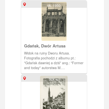
ok. 1950
Gdańsk, Dwór Artusa
Widok na ruiny Dworu Artusa.
Fotografia pochodzi z albumu pt.:
"Gdańsk dawniej a dziś" ang.: "Former
and today" autorstwa M.
Dobrzykowskiego. W kartonowej
kopercie w kolorze szałwiowej zieleni
XIX w.
jest 14 zdjęć przedwojennego i
powojennego, zruinowanego Gdańska.
Napisy na okładce albumu są
wytłoczone i pozłocone.