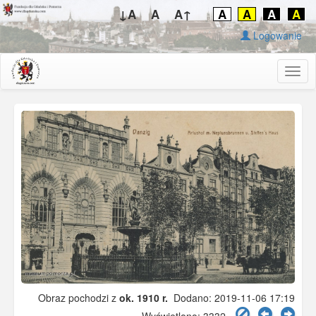
↓A
A
A↑
A
A
A
A
Logowanie
Togg
navig
Obraz pochodzi z
ok. 1910 r.
Dodano: 2019-11-06 17:19
Wyświetlono: 3332