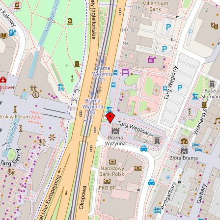
Czarlińskie
pocztowych
wydawnictw
Dresden. O
kolor bordo
napis Gdań
ozdobne, se