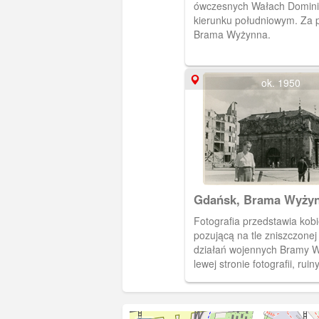
ówczesnych Wałach Domini
kierunku południowym. Za 
Brama Wyżynna.
ok. 1950
Gdańsk, Brama Wyży
Fotografia przedstawia kobi
pozującą na tle zniszczonej
działań wojennych Bramy W
lewej stronie fotografii, rui
Hof, nigdy nieodbudowane.
miejscu zbudowano pawilon
w późniejszym czasie był t