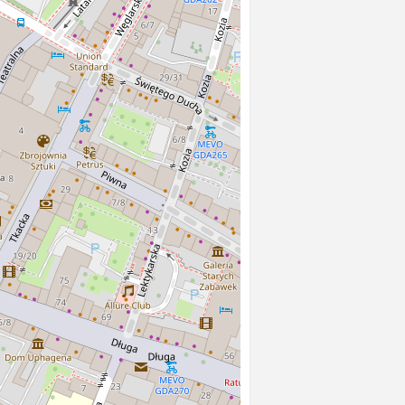
go. Album zawiera 11 kartek
 wydanych przez
o Stengel &Co., G.m.b.H,
kładka albumu tekturowa,
. Na okładce znajduje się
sk, dane wydawcy i
cesyjne motywy roślinne.