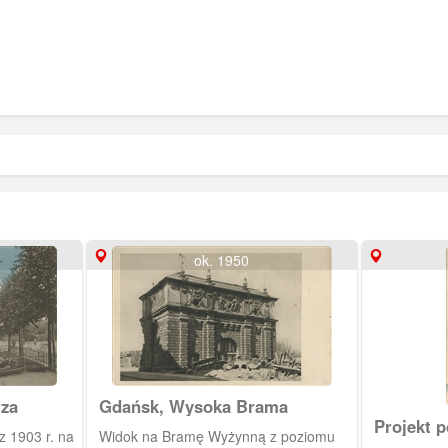
ok. 1950
za
Gdańsk, Wysoka Brama
Projekt 
z 1903 r. na
Widok na Bramę Wyżynną z poziomu
Wilhelma