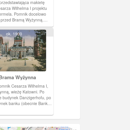
przedstawiająca makietę
arza Wilhelma I projektu
rmela. Pomnik docelowo
 przed Bramą Wyżynną.
prost.
ok. 1900
 Brama Wyżynna
nną, wieżę Katowni. Po
ie budynek Danzigerhofu, po
ynek banku (obecnie Bank
ramą widoczny fragment
owego. Na kartce opis:
ysoka Brama Kartka
albumu złożonego przez R.