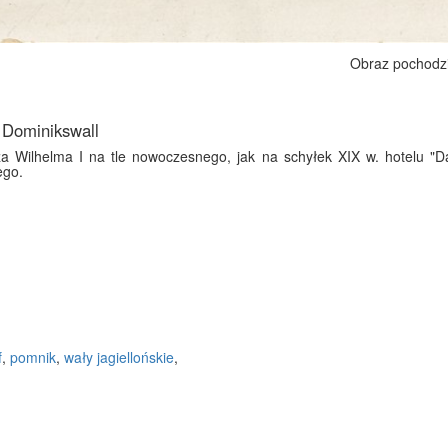
Obraz pochodz
 Dominikswall
 Wilhelma I na tle nowoczesnego, jak na schyłek XIX w. hotelu "D
ego.
f
,
pomnik
,
wały jagiellońskie
,