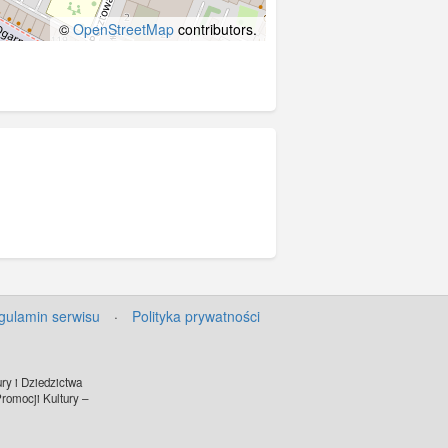
©
OpenStreetMap
contributors.
gulamin serwisu
·
Polityka prywatności
ry i Dziedzictwa
omocji Kultury –