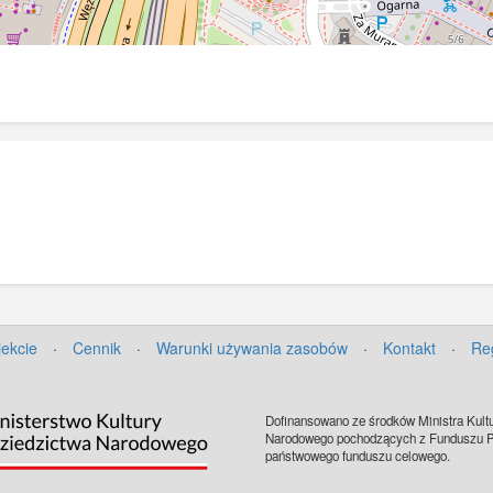
jekcie
·
Cennik
·
Warunki używania zasobów
·
Kontakt
·
Re
Dofinansowano ze środków Ministra Kultu
Narodowego pochodzących z Funduszu Pr
państwowego funduszu celowego.