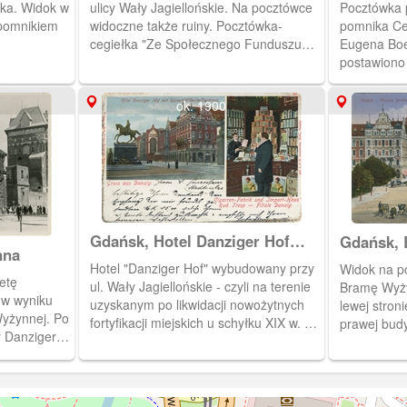
ka. Widok w
ulicy Wały Jagiellońskie. Na pocztówce
Pocztówka 
pomnikiem
widoczne także ruiny. Pocztówka-
pomnika Ces
cegiełka "Ze Społecznego Funduszu
Eugena Boe
Odbudowy Stolicy (S.F.O.S.)
postawiono
odbudujemy Warszawę i miasta polskie"
Widok na w
Wysoka Brama została zbudowana w
ok. 1900
1590 r na powitanie Zygmunta III.
Gdańsk, Hotel Danziger Hof
Gdańsk,
nna
wraz z pomnikiem cesarza
Hotel "Danziger Hof" wybudowany przy
Widok na pomnik Cesarza Wilhelma I,
Wilhelma I, Danzig Hotel
etę
ul. Wały Jagiellońskie - czyli na terenie
Bramę Wyży
Danziger Hof mit Kaiser
 w wyniku
uzyskanym po likwidacji nowożytnych
lewej stron
Wilhelm - Denkmal
yżynnej. Po
fortyfikacji miejskich u schyłku XIX w. W
prawej bud
ny Danziger
pobliżu hotelu w roku 1903 odsłonięto
NBP). Za b
 W tym
pomnik cesarza niemieckiego, Wilhelma
Targu Węgl
 handlowy,
I - widoczny na zdjęciu. Pocztówka w
Gdańsk - W
o budynek
obiegu od 31 VIII 1904 r.
pochodzi z 