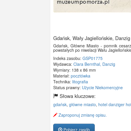
Gdańsk, Wały Jagiellońskie, Danzig
Gdańsk, Główne Miasto - pomnik cesarza
powstałych po niwelacji Wału Jagielloński
Indeks zasobu:
GSP01775
Wydawca:
Clara Bernthal, Danzig
Wymiary:
138 x 86 mm
Materiał:
pocztówka
Technika:
litografia
Status prawny:
Użycie Niekomercyjne
Słowa kluczowe:
gdańsk
,
główne miasto
,
hotel danziger ho
Zaproponuj zmianę opisu.
Pobierz zasób