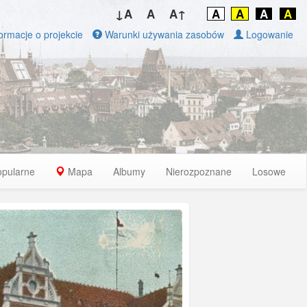
↓A
A
A↑
A
A
A
A
ormacje o projekcie
Warunki używania zasobów
Logowanie
opularne
Mapa
Albumy
Nierozpoznane
Losowe