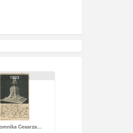
1903
pomnika Cesarza
 I