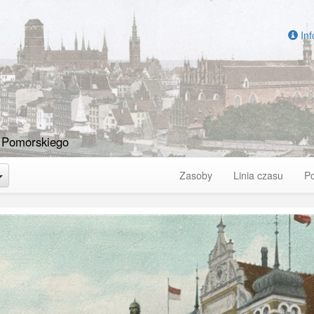
Inf
 Pomorskiego
Toggle Dropdown
Zasoby
Linia czasu
P