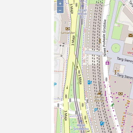
biurowy LOT.
+
−