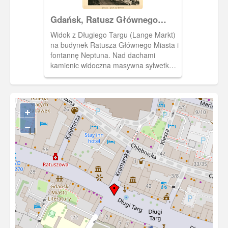
Gdańsk, Ratusz Głównego
Miasta
Widok z Długiego Targu (Lange Markt)
na budynek Ratusza Głównego Miasta i
fontannę Neptuna. Nad dachami
kamienic widoczna masywna sylwetka
Kościoła Mariackiego. Fotografia
pochodzi z albumu "Danzig und
Umgebung in Bildern".
+
−