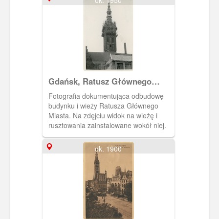
patrycjuszowskiej z XVII w. Eksponaty
(ok. 200) pochodziły przede wszystkim
od gdańskiego kolekcjonera Lessera
Giełdzińskiego. Plafon, który
umieszczono na suficie pochodził z
kamienicy przy ul. Długiej (dawna
własność kupca, Jacoba Kabruna).
Większość eksponatów w czasie II
Gdańsk, Ratusz Głównego
wojny światowej uległa rozproszeniu.
Miasta
Fotografia dokumentująca odbudowę
budynku i wieży Ratusza Głównego
Miasta. Na zdęjciu widok na wieżę i
rusztowania zainstalowane wokół niej.
ok. 1900