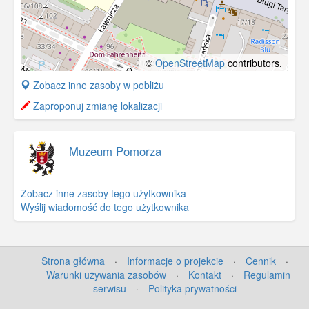
©
OpenStreetMap
contributors.
+
Zobacz inne zasoby w pobliżu
−
Zaproponuj zmianę lokalizacji
Muzeum Pomorza
Zobacz inne zasoby tego użytkownika
Wyślij wiadomość do tego użytkownika
Strona główna
·
Informacje o projekcie
·
Cennik
·
Warunki używania zasobów
·
Kontakt
·
Regulamin
serwisu
·
Polityka prywatności