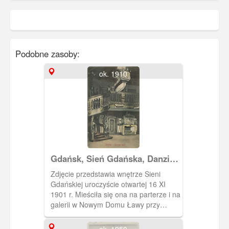
Podobne zasoby:
ok. 1910
Gdańsk, Sień Gdańska, Danzig
Danziger Diele
Zdjęcie przedstawia wnętrze Sieni
Gdańskiej uroczyście otwartej 16 XI
1901 r. Mieściła się ona na parterze i na
galerii w Nowym Domu Ławy przy
Długim Targu 43. Prezentowany był w
niej wystrój gdańskiej kamienicy
ok. 1950