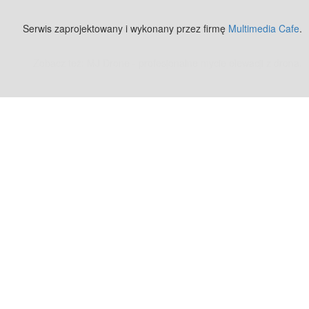
Serwis zaprojektowany i wykonany przez firmę
Multimedia Cafe
.
Zobacz też:
MJ Drone - profesjonalne mycie elewacji z drona
.