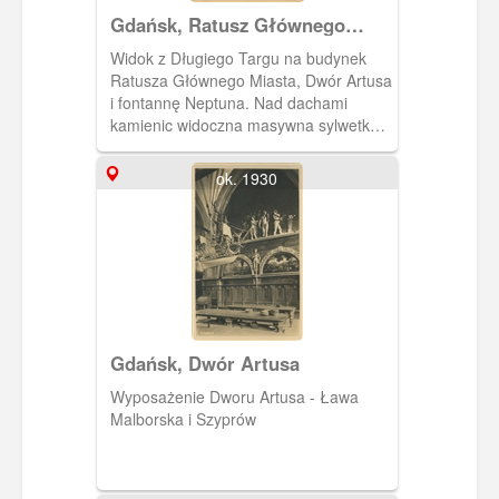
Gdańsk, Ratusz Głównego
Miasta
Widok z Długiego Targu na budynek
Ratusza Głównego Miasta, Dwór Artusa
i fontannę Neptuna. Nad dachami
kamienic widoczna masywna sylwetka
Kościoła Mariackiego.
ok. 1930
Gdańsk, Dwór Artusa
Wyposażenie Dworu Artusa - Ława
Malborska i Szyprów