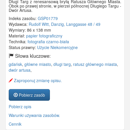
Długi Targ z renesansową bryłą Ratusza Głównego Miasta.
Obok po prawej stronie, w pierzei północnej Długiego Targu -
Dwór Artusa.
Indeks zasobu:
GSP01779
Wydawca:
Rudolf Witt, Danzig, Langgasse 48 / 49
Wymiary:
86 x 138 mm
Materiał:
papier fotograficzny
Technika:
fotografia czarno-biała
Status prawny:
Użycie Niekomercyjne
Słowa kluczowe:
gdańsk
,
główne miasto
,
długi targ
,
ratusz głównego miasta
,
dwór artusa
,
Zaproponuj zmianę opisu.
Pobierz zasób
Pobierz opis
Warunki używania zasobów.
Cennik