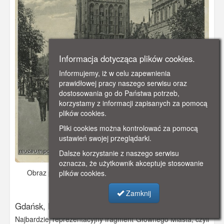
Informacja dotycząca plików cookies.
Informujemy, iż w celu zapewnienia
prawidłowej pracy naszego serwisu oraz
dostosowania go do Państwa potrzeb,
korzystamy z informacji zapisanych za pomocą
plików cookies.
Pliki cookies można kontrolować za pomocą
ustawień swojej przeglądarki.
Dalsze korzystanie z naszego serwisu
oznacza, że użytkownik akceptuje stosowanie
Obraz pochodzi z
ok. 1910 r.
Dodano: 2019-11-06 17:26
plików cookies.
Wyświetlono: 3173
Zamknij
Gdańsk, Ratusz Głownego Miasta, Danzig Rathaus
Najbardziej reprezentacyjny fragment Głównego Miasta, czyli