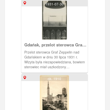
1931-07-30
Gdańsk, przelot sterowca Graf
Zeppelin
Przelot sterowca Graf Zeppelin nad
Gdańskiem w dniu 30 lipca 1931 r.
Wizyta była niezapowiedziana, bowiem
sterowiec miał uszkodzony
radiotelegraf. Wracał z wyprawy z
rejonów podbiegunowych. Zauważono
ok. 1910
go po raz pierwszy o godz. 13.45 z
wieży Kościoła Mariackiego.