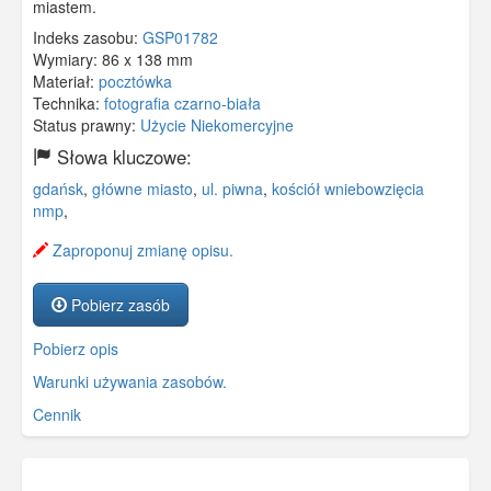
miastem.
Indeks zasobu:
GSP01782
Wymiary:
86 x 138 mm
Materiał:
pocztówka
Technika:
fotografia czarno-biała
Status prawny:
Użycie Niekomercyjne
Słowa kluczowe:
gdańsk
,
główne miasto
,
ul. piwna
,
kościół wniebowzięcia
nmp
,
Zaproponuj zmianę opisu.
Pobierz zasób
Pobierz opis
Warunki używania zasobów.
Cennik