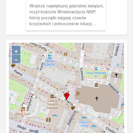
kościoła Wniebowzięcia NMP
Wnętrze największej gdańskiej świątyni,
(Die Marienkirche)
vczyli kościoła Wniebowzięcia NMP,
której początki sięgają czasów
krzyżackich i jednocześnie lokacji
Głównego Miasta Gdańska. Pełnił on
rolę fary tej części miasta. Był on
sukcesywnie rozbudowywany, aż
osiągnął ostateczny kształt w
+
początkach XVI w. W 2 poł XVI w. został
−
przejęty przez luteran. Przez kilkaset lat
pełnił rolę najważniejszej świątyni
luterańskiej w Gdańsku. Bogate
wyposażenie uległo w dużej mierze
zniszczeniu lub rozproszeniu w czasie II
wojny światowej. Dotyczy to również
ambony, która widoczna jest na zdjęciu.
Jej miejsce po II wojnie zajęła ambona
z kościoła św. Jana.