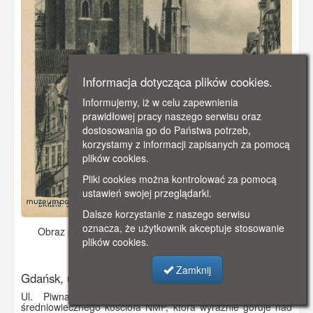
Informacja dotycząca plików cookies.
Informujemy, iż w celu zapewnienia
prawidłowej pracy naszego serwisu oraz
dostosowania go do Państwa potrzeb,
korzystamy z informacji zapisanych za pomocą
plików cookies.
Pliki cookies można kontrolować za pomocą
ustawień swojej przeglądarki.
Dalsze korzystanie z naszego serwisu
oznacza, że użytkownik akceptuje stosowanie
Obraz pochodzi z
ok. 1910 r.
Dodano: 2019-11-06 17:26
plików cookies.
Wyświetlono: 4834
Zamknij
Gdańsk, ul. Piwna, Danzig Jopengasse
Ul. Piwna na Głównym Mieście z widoczną wieżą
średniowiecznego kościoła NMP, która wyraźnie góruje nad