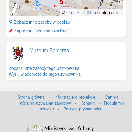
©
OpenStreetMap
contributors.
+
Zobacz inne zasoby w pobliżu
−
Zaproponuj zmianę lokalizacji
Muzeum Pomorza
Zobacz inne zasoby tego użytkownika
Wyślij wiadomość do tego użytkownika
Strona główna
·
Informacje o projekcie
·
Cennik
·
Warunki używania zasobów
·
Kontakt
·
Regulamin
serwisu
·
Polityka prywatności
©
OpenStreetMap
contributors.