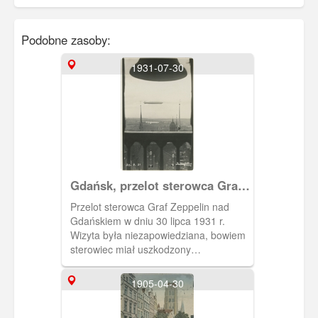
Podobne zasoby:
1931-07-30
Gdańsk, przelot sterowca Graf
Zeppelin
Przelot sterowca Graf Zeppelin nad
Gdańskiem w dniu 30 lipca 1931 r.
Wizyta była niezapowiedziana, bowiem
sterowiec miał uszkodzony
radiotelegraf. Wracał z wyprawy z
rejonów podbiegunowych. Zauważono
1905-04-30
go po raz pierwszy o godz. 13.45 z
wieży Kościoła Mariackiego.