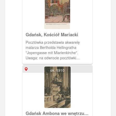
Gdańsk, Kościół Mariacki
Pocztówka przedstawia akwarelę
malarza Bertholda Hellingratha
"Jopengasse mit Miarienkirche".
Uwaga: na odwrocie pocztówki
widoczny znaczek pocztowy z datą
18.3.1931
ok. 1910
Gdańsk Ambona we wnętrzu