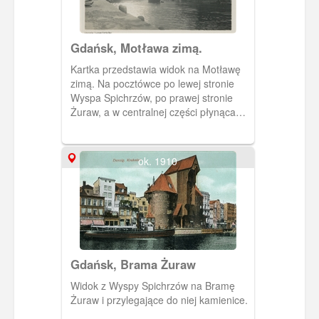
wytłoczone i pozłocone.
Gdańsk, Motława zimą.
Kartka przedstawia widok na Motławę
zimą. Na pocztówce po lewej stronie
Wyspa Spichrzów, po prawej stronie
Żuraw, a w centralnej części płynąca
Motławą barka z towarem.
ok. 1910
Gdańsk, Brama Żuraw
Widok z Wyspy Spichrzów na Bramę
Żuraw i przylegające do niej kamienice.