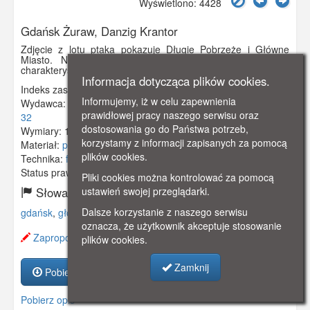
Wyświetlono: 4428
Gdańsk Żuraw, Danzig Krantor
Zdjęcie z lotu ptaka pokazuje Długie Pobrzeże i Główne
Miasto. Na pierwszym planie Długie Pobrzeże wraz z
charakterystyczną sylwetką Żurawia.
Informacja dotycząca plików cookies.
Indeks zasobu:
GSP01847
Informujemy, iż w celu zapewnienia
Wydawca:
Rowehl & Co. , Münster, Westf. , Gertrudenstr.
prawidłowej pracy naszego serwisu oraz
32
dostosowania go do Państwa potrzeb,
Wymiary:
138 x 86 mm
korzystamy z informacji zapisanych za pomocą
Materiał:
papier fotograficzny
plików cookies.
Technika:
fotografia czarno-biała
Status prawny:
Użycie Niekomercyjne
Pliki cookies można kontrolować za pomocą
ustawień swojej przeglądarki.
Słowa kluczowe:
Dalsze korzystanie z naszego serwisu
gdańsk
,
główne miasto
,
żuraw
,
długie pobrzeże
,
lotnicze
,
oznacza, że użytkownik akceptuje stosowanie
Zaproponuj zmianę opisu.
plików cookies.
Zamknij
Pobierz zasób
Pobierz opis