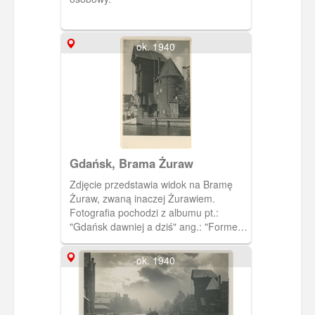
ok. 1940
Gdańsk, Brama Żuraw
Zdjęcie przedstawia widok na Bramę
Żuraw, zwaną inaczej Żurawiem.
Fotografia pochodzi z albumu pt.:
"Gdańsk dawniej a dziś" ang.: "Former
and today" autorstwa M.
Dobrzykowskiego. W kartonowej
ok. 1940
kopercie w kolorze szałwiowej zieleni
jest 14 zdjęć przedwojennego i
powojennego, zruinowanego Gdańska.
Napisy na okładce albumu są