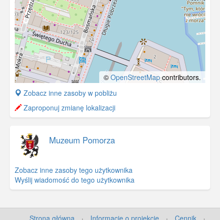
©
OpenStreetMap
contributors.
+
Zobacz inne zasoby w pobliżu
−
Zaproponuj zmianę lokalizacji
Muzeum Pomorza
Zobacz inne zasoby tego użytkownika
Wyślij wiadomość do tego użytkownika
Strona główna
·
Informacje o projekcie
·
Cennik
·