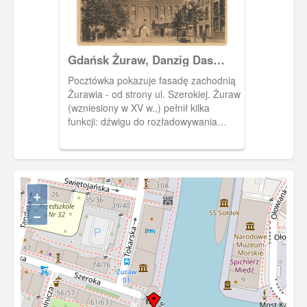
Gdańsk Żuraw, Danzig Das
Krantor
Pocztówka pokazuje fasadę zachodnią
Żurawia - od strony ul. Szerokiej. Żuraw
(wzniesiony w XV w.,) pełnił kilka
funkcji: dźwigu do rozładowywania
statków, bramy miejskiej (jednej z kilku
wodnych bram Głównego Miasta) oraz
był jedną z budowli obronnych - we
wnętrzach baszt mieściły się strzelnice
przystosowane do ciężkiej i lekkiej broni
+
palnej.
−