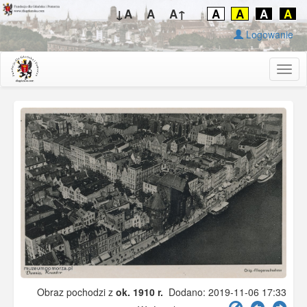
↓A
A
A↑
A
A
A
A
Logowanie
Togg
navig
Obraz pochodzi z
ok. 1910 r.
Dodano: 2019-11-06 17:33