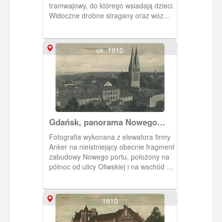
tramwajowy, do którego wsiadają dzieci.
Widoczne drobne stragany oraz wóz
zaprzężony w konia. Na dalszym planie
Wzgórze Pachołek (wys. 100, 8 m n. p.
m.) z murowaną, neogotycką wieżą
ok. 1910
widokową, ufundowaną w 1882 r. przez
cesarza Wilhelma I. Pocztówka w
obiegu od 16 VI 1919 r.
Gdańsk, panorama Nowego
Portu
Fotografia wykonana z elewatora firmy
Anker na nieistniejący obecnie fragment
zabudowy Nowego portu, położony na
północ od ulicy Oliwskiej i na wschód od
ul. Szkolnej. Obieg 1910 r.
1910