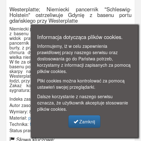
Westerplatte; Niemiecki pancernik "Schleswig-
Holstein" ostrzeliwuje Gdynię z basenu portu
gdańskiego przy Westerplatte
Niemiecki pancernik "Schleswig-Holstein" ostrzeliwuje Gdynię
z basenu Nowego Portu w gdańskiego przy Westerplatte -
Informacja dotycząca plików cookies.
widok prawdopodobnie zza kanału portowego. Pośrodku
pancernik stojący na kotwicy widziany od dziobu od prawej
Informujemy, iż w celu zapewnienia
burty, z przednią wieżą obruconą na lewą burtę. U wylotu luf
prawidłowej pracy naszego serwisu oraz
chmura dymu prochowego. Na tylnim maszcie powiewa
wielka niemiecka bandera wojenna (tzw. Reichskriegsflagge).
dostosowania go do Państwa potrzeb,
W tle za okrętem widoczne magazyny i dźwig przeładunkowy
korzystamy z informacji zapisanych za pomocą
basenu portowego przy Westerplatte, a po prawej - fragment
plików cookies.
skarpy na terenie Wojskowej Składnicy Tranzytowej na
Westerplatte wraz z molem cumowniczym i zejściem do
Pliki cookies można kontrolować za pomocą
łodzi, przy którym cumuje łódź motorowa.
Zakaz kopiowania, zasób dostępny w zbiorach IPN,
ustawień swojej przeglądarki.
sygnatura: GK-5-1-70-2
Dalsze korzystanie z naszego serwisu
Indeks zasobu:
IPN 037
oznacza, że użytkownik akceptuje stosowanie
Autor zasobu:
Luben XX
plików cookies.
Wymiary:
85 x 51 mm
Materiał:
papier fotograficzny
Zamknij
Technika:
fotografia czarno-biała
Status prawny:
Użycie Niekomercyjne
Słowa kluczowe: