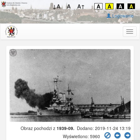
↓A
A
A↑
A
A
A
A
Logowanie
Togg
navig
Obraz pochodzi z
1939-09.
Dodano: 2019-11-24 13:19
Wyświetlono: 5960