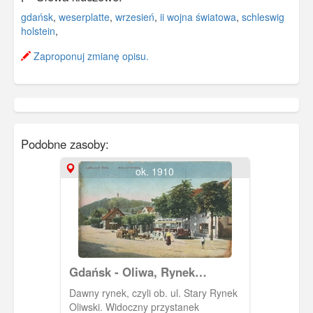
gdańsk
,
weserplatte
,
wrzesień
,
ii wojna światowa
,
schleswig
holstein
,
Zaproponuj zmianę opisu.
Podobne zasoby:
ok. 1910
Gdańsk - Oliwa, Rynek
(Markplatz)
Dawny rynek, czyli ob. ul. Stary Rynek
Oliwski. Widoczny przystanek