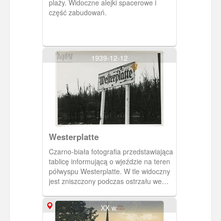
plaży. Widoczne alejki spacerowe i
część zabudowań.
1939-12-12
Westerplatte
Czarno-biała fotografia przedstawiająca
tablicę informującą o wjeździe na teren
półwyspu Westerplatte. W tle widoczny
jest zniszczony podczas ostrzału we
wrześniu 1939 roku las- pościnane
pociskami i połamane drzewa. Zakaz
XX w.
kopiowania, zasób dostępny w zbiorach
Muzeum II Wojny Światowej w