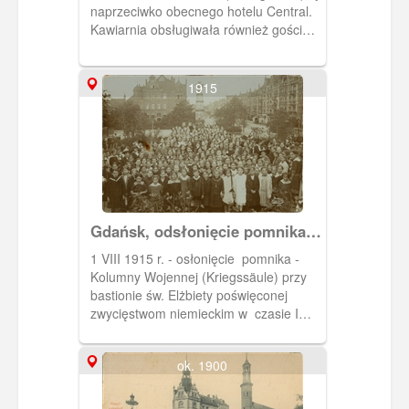
naprzeciwko obecnego hotelu Central.
Kawiarnia obsługiwała również gości
hotelowych Continentalu. Dlatego
serwowała śniadania, obiady i kolacje,
kuchnia wiedeńska i warszawska.
1915
Gdańsk, odsłonięcie pomnika
przy bastionie św. Elżbiety
1 VIII 1915 r. - osłonięcie pomnika -
Kolumny Wojennej (Kriegssäule) przy
bastionie św. Elżbiety poświęconej
zwycięstwom niemieckim w czasie I
wojny światowej.
ok. 1900