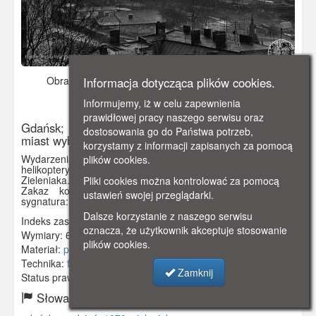
Obraz pochodzi z
1970-12.
Dodano: 2019-11-24 13:21
Informacja dotycząca plików cookies.
Wyświetlono: 4313
Informujemy, iż w celu zapewnienia
prawidłowej pracy naszego serwisu oraz
Gdańsk; Wydarzenia grudniowe 1970 r. na terenie
dostosowania go do Państwa potrzeb,
miast wybrzeża gdańskiego.
korzystamy z informacji zapisanych za pomocą
Wydarzenia grudniowe w Gdańsku. Na zdjęciu widoczne
plików cookies.
helikoptery wojskowe patrolujące miasto. W głębi budynek
Zieleniaka.
Pliki cookies można kontrolować za pomocą
Zakaz kopiowania, zasób dostępny w zbiorach IPN,
ustawień swojej przeglądarki.
sygnatura: IPNGd-12-2-2-195
Dalsze korzystanie z naszego serwisu
Indeks zasobu:
IPN 018
oznacza, że użytkownik akceptuje stosowanie
Wymiary:
60 x 60 mm
plików cookies.
Materiał:
papier fotograficzny
Technika:
fotografia czarno-biała
Zamknij
Status prawny:
Użycie Niekomercyjne
Słowa kluczowe: