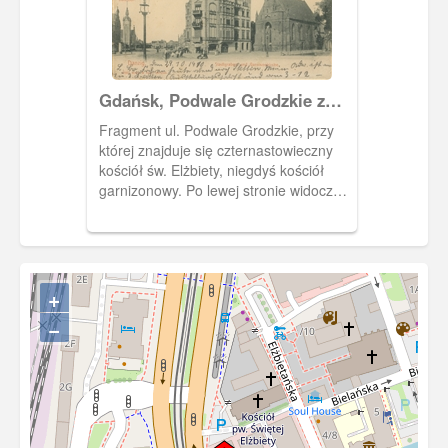
Gdańsk, Podwale Grodzkie z
kościołem św. Elżbiety, Danzig
Fragment ul. Podwale Grodzkie, przy
Stadtgraben u. Garnizonkirche
której znajduje się czternastowieczny
kościół św. Elżbiety, niegdyś kościół
garnizonowy. Po lewej stronie widoczne
budynki należące do dworca Gdańsk -
Główny.
+
−