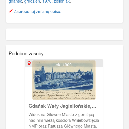
gdańsk
,
grudzień
,
1970
,
zieleniak
,
Zaproponuj zmianę opisu.
Podobne zasoby:
ok. 1900
Gdańsk Wały Jagiellońskie,
Danzig St. Elisabeth u.
Widok na Główne Miasto z górującą
Dominikswall
nad nim wieżą kościoła Wniebowzięcia
NMP oraz Ratusza Głównego Miasta.