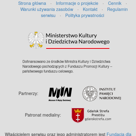
Strona główna
·
Informacje o projekcie
·
Cennik
·
Warunki używania zasobów
·
Kontakt
·
Regulamin
serwisu
·
Polityka prywatności
©
OpenStreetMap
contributors.
Dofinansowano ze środków Ministra Kultury i Dziedzictwa
Narodowego pochodzących z Funduszu Promocji Kultury –
państwowego funduszu celowego.
Partnerzy:
Patronat medialny:
Właścicielem serwisu oraz jego administratorem jest
Fundacja dla