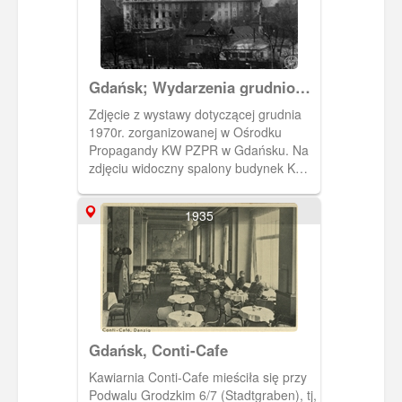
Gdańsk; Wydarzenia grudniowe
1970 r. na terenie miast
Zdjęcie z wystawy dotyczącej grudnia
wybrzeża gdańskiego.
1970r. zorganizowanej w Ośrodku
Propagandy KW PZPR w Gdańsku. Na
zdjęciu widoczny spalony budynek KW
PZPR w Gdańsku, mieszczący się przy
ul. Wały Jagiellońskie. Zakaz
1935
kopiowania, zasób dostępny w zbiorach
IPN, sygnatura: IPNGd-12-2-2-187
Gdańsk, Conti-Cafe
Kawiarnia Conti-Cafe mieściła się przy
Podwalu Grodzkim 6/7 (Stadtgraben), tj,