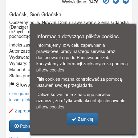
Wyświetlono: 3476
Gdańsk, Sień Gdańska
Obszerny hol w Nowym Domu Ławy zwany Sienią Gdańską
(Danziger Diele), służył od 1901 r. jako miejsce ekspozycji
różnych dzieł gdańskich rzemieślników, w sporej części
Informacja dotycząca plików cookies.
pochodzące kolekcji Lessera Giełdzińskiego.
Indeks zasobu:
GSP02167
Informujemy, iż w celu zapewnienia
Autor zasobu:
H. von Grosse
prawidłowej pracy naszego serwisu oraz
Wydawca:
H. von Grosse Danzig
dostosowania go do Państwa potrzeb,
Wymiary:
140 x 90 mm
korzystamy z informacji zapisanych za pomocą
Materiał:
pocztówka
plików cookies.
Status prawny:
Użycie Niekomercyjne
Pliki cookies można kontrolować za pomocą
Słowa kluczowe:
ustawień swojej przeglądarki.
sień gdańska
,
nowy dom ławy
,
główne miasto
,
długi targ
,
Dalsze korzystanie z naszego serwisu
lesser giełdziński
,
muzeum
,
kolekcja
,
oznacza, że użytkownik akceptuje stosowanie
plików cookies.
Zaproponuj zmianę opisu.
Zamknij
Pobierz zasób