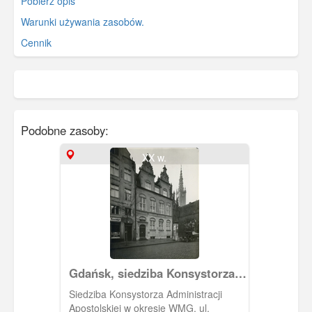
Pobierz opis
Warunki używania zasobów.
Cennik
Podobne zasoby:
XX w.
Gdańsk, siedziba Konsystorza
Administracji Apostolskiej
Siedziba Konsystorza Administracji
Apostolskiej w okresie WMG, ul.