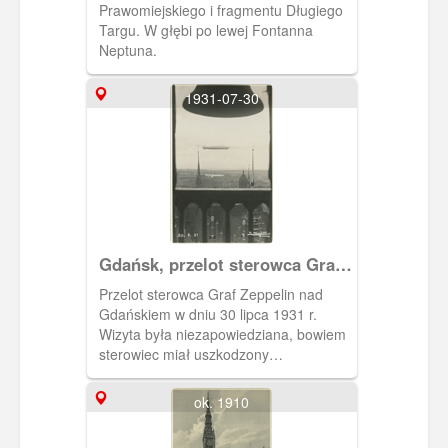
Prawomiejskiego i fragmentu Długiego
Targu. W głębi po lewej Fontanna
Neptuna.
1931-07-30
Gdańsk, przelot sterowca Graf
Zeppelin
Przelot sterowca Graf Zeppelin nad
Gdańskiem w dniu 30 lipca 1931 r.
Wizyta była niezapowiedziana, bowiem
sterowiec miał uszkodzony
radiotelegraf. Wracał z wyprawy z
rejonów podbiegunowych. Zauważono
ok. 1910
go po raz pierwszy o godz. 13.45 z
wieży Kościoła Mariackiego.