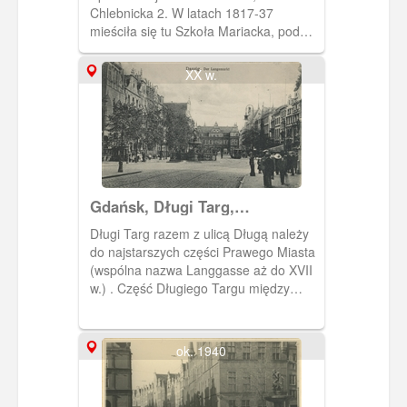
Chlebnicka 2. W latach 1817-37
mieściła się tu Szkoła Mariacka, pod
koniec XIX w. mieszkanie urzędnika
urzędu stanu cywilnego.
XX w.
Gdańsk, Długi Targ,
Langemarkt
Długi Targ razem z ulicą Długą należy
do najstarszych części Prawego Miasta
(wspólna nazwa Langgasse aż do XVII
w.) . Część Długiego Targu między
ratuszem a Studnią Neptuna nazywano
w 1653 roku Ferkelmarkt (Prosięcy Targ
- nazwa ironiczna).
ok. 1940