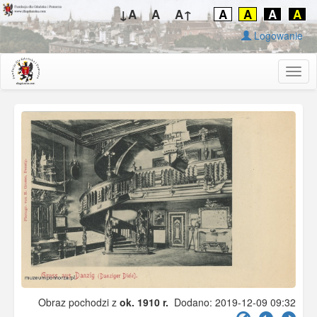
↓A
A
A↑
A
A
A
A
Logowanie
Togg
navig
Obraz pochodzi z
ok. 1910 r.
Dodano: 2019-12-09 09:32