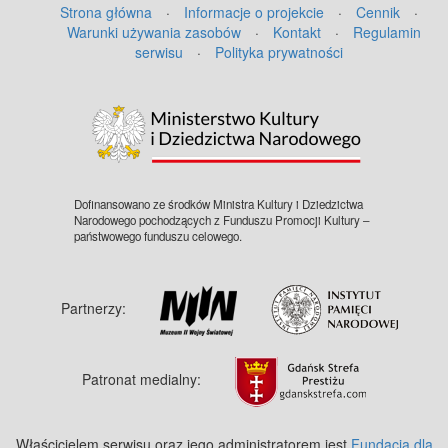
Strona główna
·
Informacje o projekcie
·
Cennik
·
Warunki używania zasobów
·
Kontakt
·
Regulamin
serwisu
·
Polityka prywatności
©
OpenStreetMap
contributors.
Dofinansowano ze środków Ministra Kultury i Dziedzictwa
Narodowego pochodzących z Funduszu Promocji Kultury –
państwowego funduszu celowego.
Partnerzy:
Patronat medialny:
Właścicielem serwisu oraz jego administratorem jest
Fundacja dla