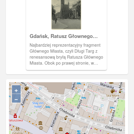
Gdańsk, Ratusz Głownego
Miasta, Danzig Rathaus
Najbardziej reprezentacyjny fragment
Głównego Miasta, czyli Długi Targ z
renesansową bryłą Ratusza Głównego
Miasta. Obok po prawej stronie, w
pierzei północnej Długiego Targu -
Dwór Artusa.
+
−