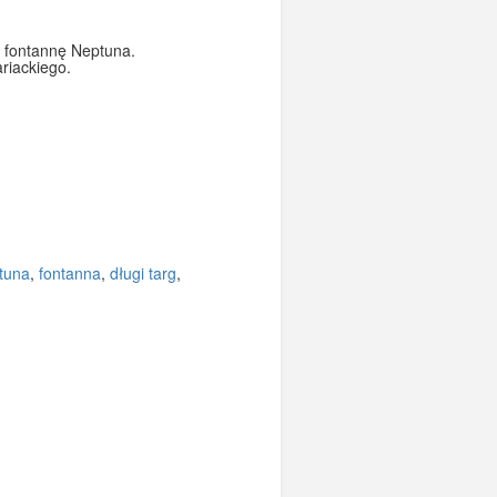
 fontannę Neptuna.
riackiego.
tuna
,
fontanna
,
długi targ
,