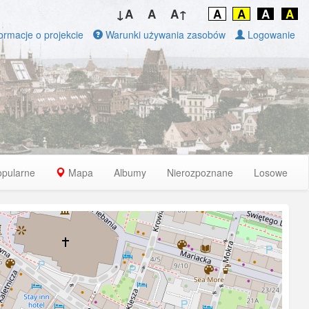
↓A
A
A↑
A
A
A
A
ormacje o projekcie
Warunki używania zasobów
Logowanie
opularne
Mapa
Albumy
Nierozpoznane
Losowe