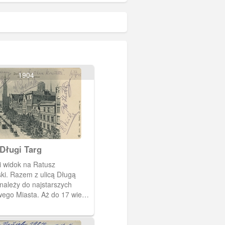
1904
Długi Targ
 i widok na Ratusz
ki. Razem z ulicą Długą
 należy do najstarszych
wego Miasta. Aż do 17 wieku
ały pod wspólną nazwą
(uliczka Długa).