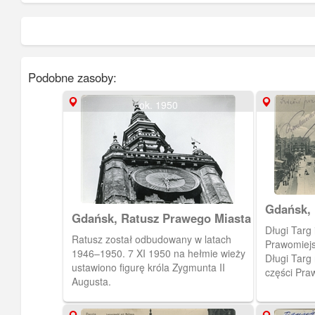
Podobne zasoby:
ok. 1950
Gdańsk, 
Gdańsk, Ratusz Prawego Miasta
Długi Targ
Ratusz został odbudowany w latach
Prawomiejs
1946–1950. 7 XI 1950 na hełmie wieży
Długi Targ
ustawiono figurę króla Zygmunta II
części Pra
Augusta.
funkcjonow
Langgasse 