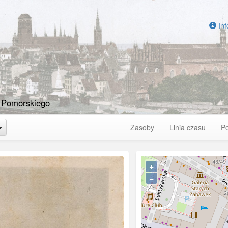
Inf
 Pomorskiego
Toggle Dropdown
Zasoby
Linia czasu
P
+
−