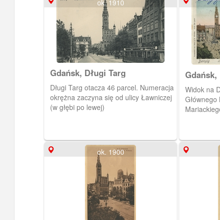
ok. 1910
Gdańsk, Długi Targ
Gdańsk, 
Długi Targ otacza 46 parcel. Numeracja
Widok na D
okrężna zaczyna się od ulicy Ławniczej
Głównego M
(w głębi po lewej)
Mariackieg
ok. 1900