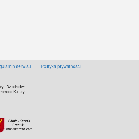
gulamin serwisu
·
Polityka prywatności
ry i Dziedzictwa
omocji Kultury –