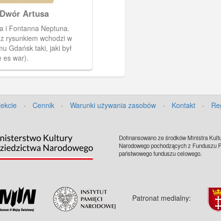
 Dwór Artusa
a i Fontanna Neptuna.
z rysunkiem wchodzi w
u Gdańsk taki, jaki był
 es war).
jekcie
·
Cennik
·
Warunki używania zasobów
·
Kontakt
·
Re
Dofinansowano ze środków Ministra Kultu
Narodowego pochodzących z Funduszu Pr
państwowego funduszu celowego.
Patronat medialny: