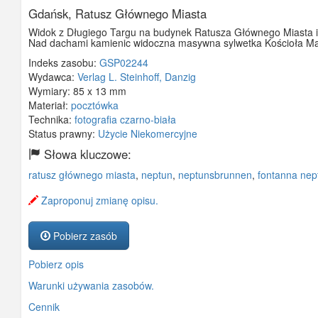
Gdańsk, Ratusz Głównego Miasta
Widok z Długiego Targu na budynek Ratusza Głównego Miasta i
Nad dachami kamienic widoczna masywna sylwetka Kościoła Ma
Indeks zasobu:
GSP02244
Wydawca:
Verlag L. Steinhoff, Danzig
Wymiary:
85 x 13 mm
Materiał:
pocztówka
Technika:
fotografia czarno-biała
Status prawny:
Użycie Niekomercyjne
Słowa kluczowe:
ratusz głównego miasta
,
neptun
,
neptunsbrunnen
,
fontanna nep
Zaproponuj zmianę opisu.
Pobierz zasób
Pobierz opis
Warunki używania zasobów.
Cennik