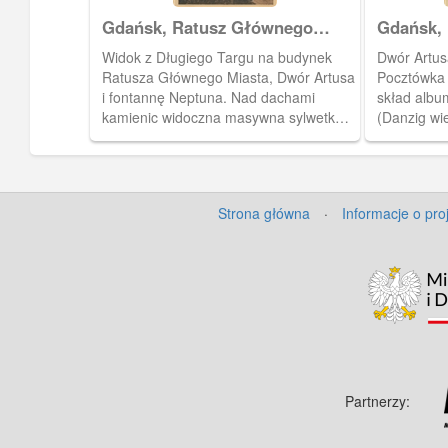
Gdańsk, Ratusz Głównego
Gdańsk,
Miasta
Widok z Długiego Targu na budynek
Dwór Artus
Ratusza Głównego Miasta, Dwór Artusa
Pocztówka 
i fontannę Neptuna. Nad dachami
skład album
kamienic widoczna masywna sylwetka
(Danzig wie
Kościoła Mariackiego.
Strona główna
·
Informacje o pro
Partnerzy: