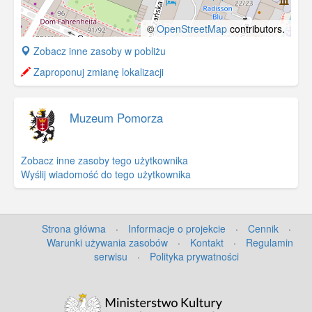
©
OpenStreetMap
contributors.
+
Zobacz inne zasoby w pobliżu
−
Zaproponuj zmianę lokalizacji
Muzeum Pomorza
Zobacz inne zasoby tego użytkownika
Wyślij wiadomość do tego użytkownika
Strona główna
·
Informacje o projekcie
·
Cennik
·
Warunki używania zasobów
·
Kontakt
·
Regulamin
serwisu
·
Polityka prywatności
©
OpenStreetMap
contributors.