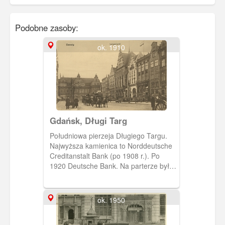
Podobne zasoby:
ok. 1910
Gdańsk, Długi Targ
Południowa pierzeja Długiego Targu.
Najwyższa kamienica to Norddeutsche
Creditanstalt Bank (po 1908 r.). Po
1920 Deutsche Bank. Na parterze była
sala obsługi, w piwnicy skarbiec, a na
piętrach pokoje wynajmowane firmom i
instytucjom.
ok. 1950