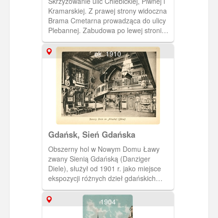
Skrzyżowanie ulic Chlebickiej, Piwnej i
Kramarskiej. Z prawej strony widoczna
Brama Cmetarna prowadząca do ulicy
Plebannej. Zabudowa po lewej stronie
obecnie nie istnieje.
ok. 1910
Gdańsk, Sień Gdańska
Obszerny hol w Nowym Domu Ławy
zwany Sienią Gdańską (Danziger
Diele), służył od 1901 r. jako miejsce
ekspozycji różnych dzieł gdańskich
rzemieślników, w sporej części
pochodzących z kolekcji Lessera
1904
Giełdzińskiego. Fotografia pochodzi z
albumu "Danzig und Umgebung in