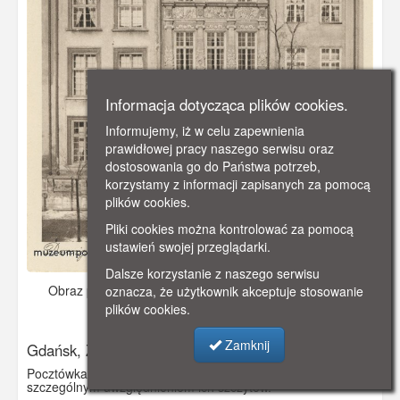
Informacja dotycząca plików cookies.
Informujemy, iż w celu zapewnienia
prawidłowej pracy naszego serwisu oraz
dostosowania go do Państwa potrzeb,
korzystamy z informacji zapisanych za pomocą
plików cookies.
Pliki cookies można kontrolować za pomocą
ustawień swojej przeglądarki.
Dalsze korzystanie z naszego serwisu
Obraz pochodzi z
ok. 1910 r.
Dodano: 2019-12-09 09:49
oznacza, że użytkownik akceptuje stosowanie
plików cookies.
Wyświetlono: 4790
Zamknij
Gdańsk, Złota Kamieniczka przy Długim Targu
Pocztówka przedstawia widok na kamieniczki gdańskie, ze
szczególnym uwzględnieniem ich szczytów.