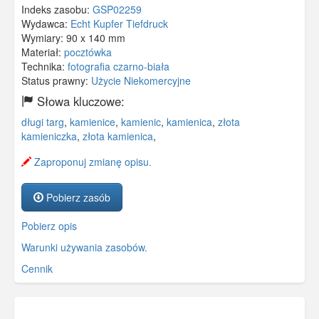
Indeks zasobu:
GSP02259
Wydawca:
Echt Kupfer Tiefdruck
Wymiary:
90 x 140 mm
Materiał:
pocztówka
Technika:
fotografia czarno-biała
Status prawny:
Użycie Niekomercyjne
Słowa kluczowe:
długi targ
,
kamienice
,
kamienic
,
kamienica
,
złota
kamieniczka
,
złota kamienica
,
Zaproponuj zmianę opisu.
Pobierz zasób
Pobierz opis
Warunki używania zasobów.
Cennik