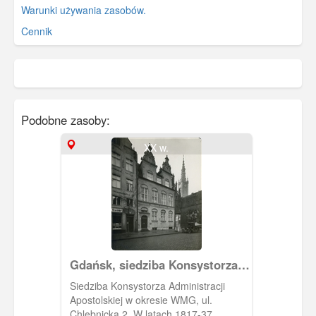
Warunki używania zasobów.
Cennik
Podobne zasoby:
XX w.
Gdańsk, siedziba Konsystorza
Administracji Apostolskiej
Siedziba Konsystorza Administracji
Apostolskiej w okresie WMG, ul.
Chlebnicka 2. W latach 1817-37