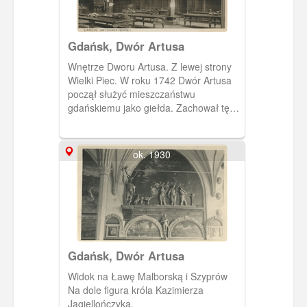
Gdańsk, Dwór Artusa
Wnętrze Dworu Artusa. Z lewej strony
Wielki Piec. W roku 1742 Dwór Artusa
począł służyć mieszczaństwu
gdańskiemu jako giełda. Zachował tę
funkcję aż do 1945 r., kiedy legł w
gruzach.
ok. 1930
Gdańsk, Dwór Artusa
Widok na Ławę Malborską i Szyprów
Na dole figura króla Kazimierza
Jagiellończyka.