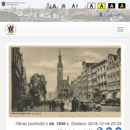
↓A
A
A↑
A
A
A
A
Logowanie
Togg
navig
Obraz pochodzi z
ok. 1930 r.
Dodano: 2019-12-04 23:33