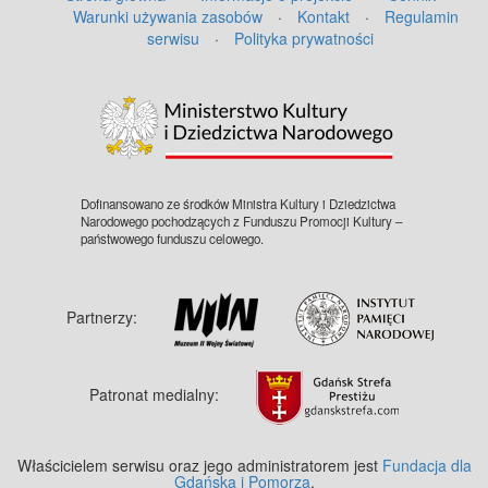
Warunki używania zasobów
·
Kontakt
·
Regulamin
serwisu
·
Polityka prywatności
©
OpenStreetMap
contributors.
Dofinansowano ze środków Ministra Kultury i Dziedzictwa
Narodowego pochodzących z Funduszu Promocji Kultury –
państwowego funduszu celowego.
Partnerzy:
Patronat medialny:
Właścicielem serwisu oraz jego administratorem jest
Fundacja dla
Gdańska i Pomorza
.