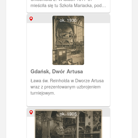
mieściła się tu Szkoła Mariacka, pod
koniec XIX w. mieszkanie urzędnika
urzędu stanu cywilnego.
ok. 1930
Gdańsk, Dwór Artusa
Ława św. Reinholda w Dworze Artusa
wraz z prezentowanym uzbrojeniem
turniejowym.
ok. 1905