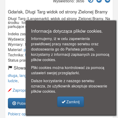
Wyświetlono: 3656
Gdańsk, Długi Targ widok od strony Zielonej Bramy
Długi Targ (Langemarkt) widok od strony Zielonej Bramy. Na
środku fotografii Ratusz Głównego Miasta. Widoczne też
parkujące samochody po obu stronach ulicy.
Informacja dotycząca plików cookies.
Indeks zasobu:
GSP02490
Informujemy, iż w celu zapewnienia
Wydawca:
ASK
prawidłowej pracy naszego serwisu oraz
Wymiary:
140 x 90 mm
dostosowania go do Państwa potrzeb,
Materiał:
pocztówka
korzystamy z informacji zapisanych za pomocą
Technika:
fotografia czarno-biała
plików cookies.
Status prawny:
Użycie Niekomercyjne
Słowa kluczowe:
Pliki cookies można kontrolować za pomocą
ustawień swojej przeglądarki.
długa
,
langemarkt
,
ratusz głównego miasta
,
samochód
,
ludzie
,
Dalsze korzystanie z naszego serwisu
oznacza, że użytkownik akceptuje stosowanie
Zaproponuj zmianę opisu.
plików cookies.
Zamknij
Pobierz zasób
Pobierz opis