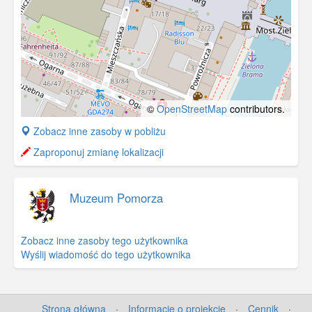
©
OpenStreetMap
contributors.
+
Zobacz inne zasoby w pobliżu
−
Zaproponuj zmianę lokalizacji
Muzeum Pomorza
Zobacz inne zasoby tego użytkownika
Wyślij wiadomość do tego użytkownika
Strona główna
·
Informacje o projekcie
·
Cennik
·